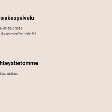
siakaspalvelu
h: 03 4246 5318
iakaspalvelu@rondolehti.fi
hteystietomme
ikkaa otsikkoa!