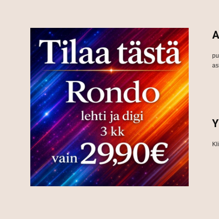
A
pu
as
Y
Kl