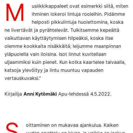
M
usiikkikappaleet ovat esimerkki siitä, miten
ihminen lokeroi lintuja rooleihin. Pidämme
helposti pikkulintuja huolettomina, koska
ne livertävät ja pyrähtelevät. Tulkitsemme kepeältä
vaikuttavan käyttäytymisen hilpeäksi, koska itse
olemme kookkaita nisäkkäitä; leijumme maanpinnan
yläpuolella vain iloisina. Isot linnut kuvitellaan
uljaammiksi kuin pienet. Kun kotka kaartelee taivaalla,
katsoja ylevöityy ja lintu muuntuu vapauden
vertauskuvaksi.”
Kirjailija
Anni Kytömäki
Apu-lehdessä 4.5.2022.
S
oittaminen on mukavaa ajankulua. Kaiken
uuden opettelu on kivaa, ja vaikka se joskus