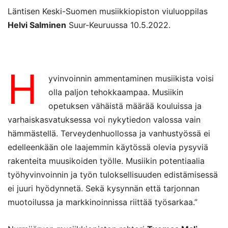
Läntisen Keski-Suomen musiikkiopiston viuluoppilas
Helvi Salminen
Suur-Keuruussa 10.5.2022.
H
yvinvoinnin ammentaminen musiikista voisi
olla paljon tehokkaampaa. Musiikin
opetuksen vähäistä määrää kouluissa ja
varhaiskasvatuksessa voi nykytiedon valossa vain
hämmästellä. Terveydenhuollossa ja vanhustyössä ei
edelleenkään ole laajemmin käytössä olevia pysyviä
rakenteita muusikoiden työlle. Musiikin potentiaalia
työhyvinvoinnin ja työn tuloksellisuuden edistämisessä
ei juuri hyödynnetä. Sekä kysynnän että tarjonnan
muotoilussa ja markkinoinnissa riittää työsarkaa.”