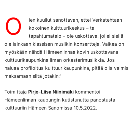
O
len kuullut sanottavan, ettei Verkatehtaan
kokoinen kulttuurikeskus – tai
tapahtumatalo – ole uskottava, jollei siellä
ole lainkaan klassisen musiikin konsertteja. Vaikea on
myöskään nähdä Hämeenlinnaa kovin uskottavana
kulttuurikaupunkina ilman orkesterimusiikkia. Jos
haluaa profiloitua kulttuurikaupunkina, pitää olla valmis
maksamaan siitä jotakin.”
Toimittaja
Pirjo-Liisa Niinimäki
kommentoi
Hämeenlinnan kaupungin kutistunutta panostusta
kulttuuriin Hämeen Sanomissa 10.5.2022.