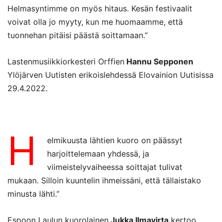
Helmasyntimme on myös hitaus. Kesän festivaalit
voivat olla jo myyty, kun me huomaamme, että
tuonnehan pitäisi päästä soittamaan.”
Lastenmusiikkiorkesteri Orffien
Hannu Sepponen
Ylöjärven Uutisten erikoislehdessä Elovainion Uutisissa
29.4.2022.
H
elmikuusta lähtien kuoro on päässyt
harjoittelemaan yhdessä, ja
viimeistelyvaiheessa soittajat tulivat
mukaan. Silloin kuuntelin ihmeissäni, että tällaistako
minusta lähti.”
Espoon Laulun kuorolainen
Jukka Ilmavirta
kertoo