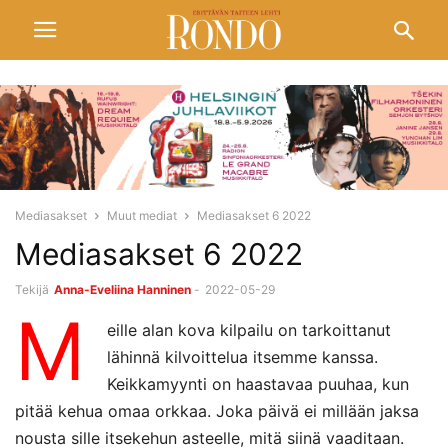
Mediasakset
Muut mediat
Mediasakset 6 2022
Mediasakset 6 2022
Tekijä
Anna-Eveliina Hanninen
-
2022-05-29
M
eille alan kova kilpailu on tarkoittanut
lähinnä kilvoittelua itsemme kanssa.
Keikkamyynti on haastavaa puuhaa, kun
pitää kehua omaa orkkaa. Joka päivä ei millään jaksa
nousta sille itsekehun asteelle, mitä siinä vaaditaan.