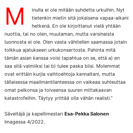
M
inulla ei ole mitään suhdetta urkuihin. Nyt
tietenkin mietin sitä jokaisena vapaa-aikani
hetkenä. En ole kirjoittanut vielä yhtään
nuottia, tai no olen, muutaman, mutta varsinaista
luonnosta ei ole. Olen vasta vähitellen saamassa jotain
tolkkua ajatukseen urkukonsertosta. Pahinta mitä
tämän asian kanssa voisi tapahtua on se, että a) en
saa sitä valmiiksi tai b) tulee paska biisi. Molemmat
ovat erittäin kurjia vaihtoehtoja kannaltani, mutta
tällaisessa maailmantilanteessa on vaikeaa suhteuttaa
omat pelkonsa ja toiveensa suuren mittakaavan
katastrofeihin. Täytyy yrittää olla vähän realisti.”
Säveltäjä ja kapellimestari
Esa-Pekka Salonen
Imagessa 4/2022.