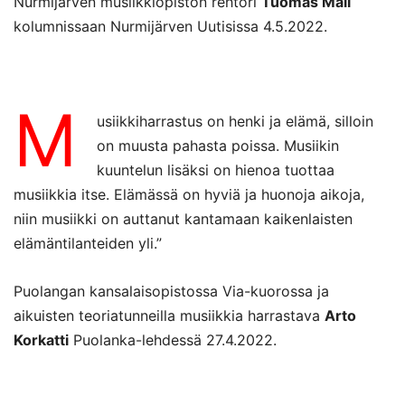
Nurmijärven musiikkiopiston rehtori
Tuomas Mali
kolumnissaan Nurmijärven Uutisissa 4.5.2022.
M
usiikkiharrastus on henki ja elämä, silloin
on muusta pahasta poissa. Musiikin
kuuntelun lisäksi on hienoa tuottaa
musiikkia itse. Elämässä on hyviä ja huonoja aikoja,
niin musiikki on auttanut kantamaan kaikenlaisten
elämäntilanteiden yli.”
Puolangan kansalaisopistossa Via-kuorossa ja
aikuisten teoriatunneilla musiikkia harrastava
Arto
Korkatti
Puolanka-lehdessä 27.4.2022.