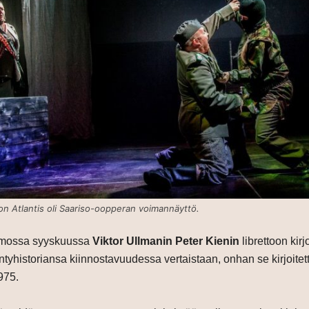
on Atlantis oli Saariso-oopperan voimannäyttö.
gomossa syyskuussa
Viktor Ullmanin
Peter Kienin
librettoon ki
ntyhistoriansa kiinnostavuudessa vertaistaan, onhan se kirjoitett
975.