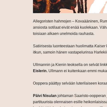
Allegoristen hahmojen – Kovaääninen, Rumpal
ansiosta sotilaat eivät enää kuolekaan. Väh
toisiaan alkaen unelmoida rauhasta.
Satiirisesta luonteestaan huolimatta
Kaiser
itkun, samoin hänen vastapelurinsa Harlekiin
Ullmannin ja Kienin teoksella on selvät lin
Eislerin.
Ullmann ei kuitenkaan emmi mukavas
Ooppera päättyy selvään luterilaiseen koraal
Päivi Nisulan
johtaman Saaristo-oopperan j
partituurista olennaisen esille heikonlaisi