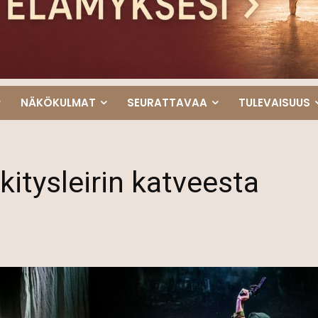
NÄKÖKULMAT
SEURATTAVAA
TULEVAISUUS
skitysleirin katveesta