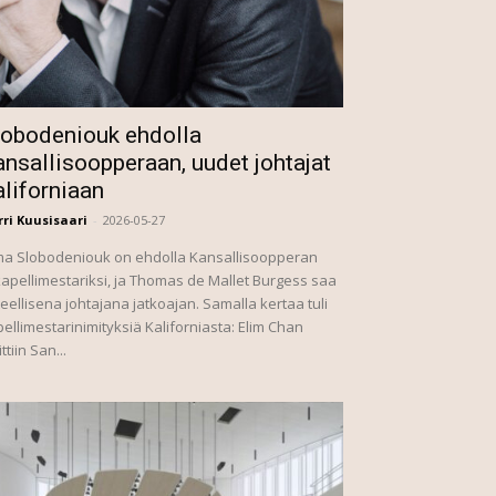
lobodeniouk ehdolla
nsallisoopperaan, uudet johtajat
aliforniaan
ri Kuusisaari
-
2026-05-27
ma Slobodeniouk on ehdolla Kansallisoopperan
kapellimestariksi, ja Thomas de Mallet Burgess saa
teellisena johtajana jatkoajan. Samalla kertaa tuli
ellimestarinimityksiä Kaliforniasta: Elim Chan
ittiin San...