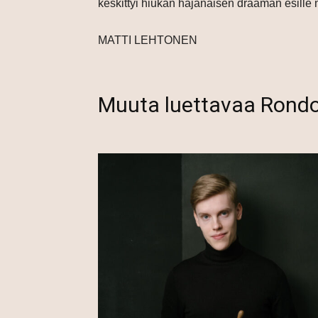
keskittyi hiukan hajanaisen draaman esille
MATTI LEHTONEN
Muuta luettavaa Rond