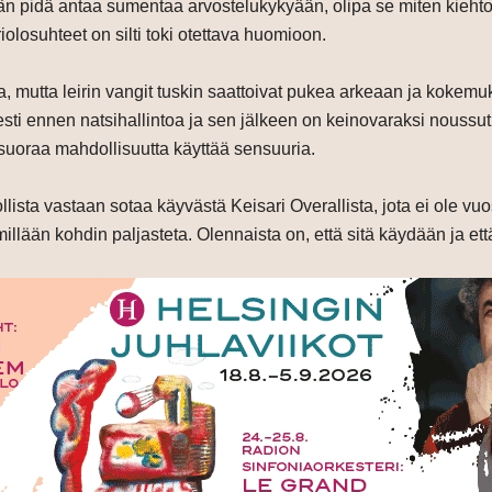
pidä antaa sumentaa arvostelukykyään, olipa se miten kiehtova 
riolosuhteet on silti toki otettava huomioon.
mutta leirin vangit tuskin saattoivat pukea arkeaan ja kokemuksi
i ennen natsihallintoa ja sen jälkeen on keinovaraksi noussut s
le suoraa mahdollisuutta käyttää sensuuria.
ihollista vastaan sotaa käyvästä Keisari Overallista, jota ei ole v
llään kohdin paljasteta. Olennaista on, että sitä käydään ja että