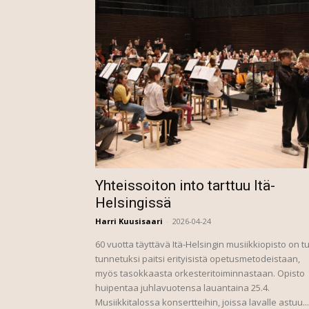
Yhteissoiton into tarttuu Itä-
Helsingissä
Harri Kuusisaari
-
2026-04-24
60 vuotta täyttävä Itä-Helsingin musiikkiopisto on tu
tunnetuksi paitsi erityisistä opetusmetodeistaan,
myös tasokkaasta orkesteritoiminnastaan. Opisto
huipentaa juhlavuotensa lauantaina 25.4.
Musiikkitalossa konsertteihin, joissa lavalle astuu...