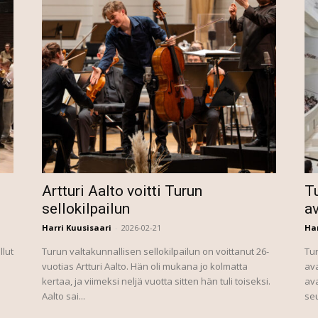
Artturi Aalto voitti Turun
Tu
sellokilpailun
a
Harri Kuusisaari
-
2026-02-21
Har
llut
Turun valtakunnallisen sellokilpailun on voittanut 26-
Tur
vuotias Artturi Aalto. Hän oli mukana jo kolmatta
ava
kertaa, ja viimeksi neljä vuotta sitten hän tuli toiseksi.
ava
Aalto sai...
seu