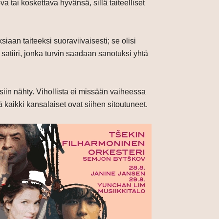
tai koskettava hyvänsä, sillä taiteelliset
aan taiteeksi suoraviivaisesti; se olisi
atiiri, jonka turvin saadaan sanotuksi yhtä
uosiin nähty. Vihollista ei missään vaiheessa
 kaikki kansalaiset ovat siihen sitoutuneet.