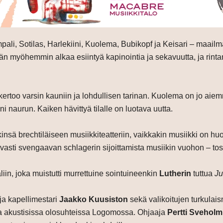
i, Sotilas, Harlekiini, Kuolema, Bubikopf ja Keisari – maailman
än myöhemmin alkaa esiintyä kapinointia ja sekavuutta, ja rintam
kertoo varsin kauniin ja lohdullisen tarinan. Kuolema on jo ai
i naurun. Kaiken hävittyä tilalle on luotava uutta.
kkinsä brechtiläiseen musiikkiteatteriin, vaikkakin musiikki on 
ti svengaavan schlagerin sijoittamista musiikin vuohon – tosi
iin, joka muistutti murrettuine sointuineenkin
Lutherin
tuttua
Ju
a kapellimestari
Jaakko Kuusiston
sekä valikoitujen turkulai
ssa akustisissa olosuhteissa Logomossa. Ohjaaja
Pertti Sveholm