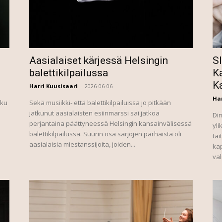
Aasialaiset kärjessä Helsingin
S
balettikilpailussa
Ka
K
Harri Kuusisaari
-
2026-06-06
Har
lku
Sekä musiikki- että balettikilpailuissa jo pitkään
jatkunut aasialaisten esiinmarssi sai jatkoa
Di
perjantaina päättyneessä Helsingin kansainvälisessä
yli
balettikilpailussa. Suurin osa sarjojen parhaista oli
tai
aasialaisia miestanssijoita, joiden...
kap
val