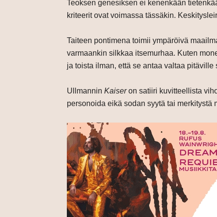
Teoksen genesiksen ei kenenkään tietenkään 
kriteerit ovat voimassa tässäkin. Keskityslei
Taiteen pontimena toimii ympäröivä maailma, 
varmaankin silkkaa itsemurhaa. Kuten monest
ja toista ilman, että se antaa valtaa pitävil
Ullmannin
Kaiser
on satiiri kuvitteellista v
personoida eikä sodan syytä tai merkitystä mi