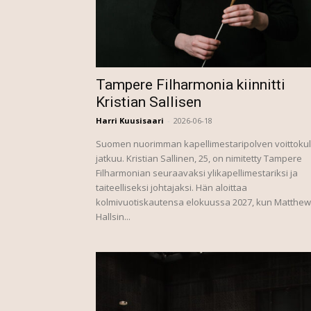
Tampere Filharmonia kiinnitti
Kristian Sallisen
Harri Kuusisaari
-
2026-06-18
Suomen nuorimman kapellimestaripolven voittoku
jatkuu. Kristian Sallinen, 25, on nimitetty Tampere
Filharmonian seuraavaksi ylikapellimestariksi ja
taiteelliseksi johtajaksi. Hän aloittaa
kolmivuotiskautensa elokuussa 2027, kun Matthew
Hallsin...