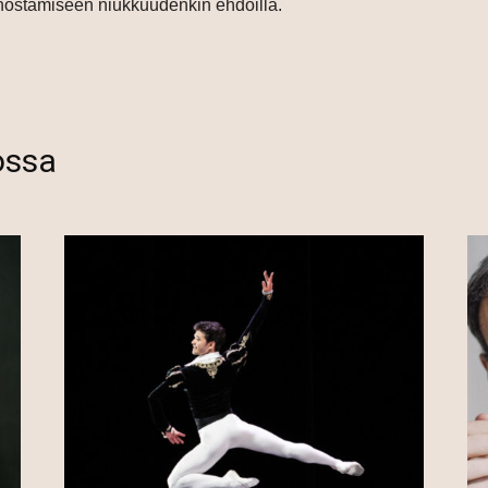
 nostamiseen niukkuudenkin ehdoilla.
ossa