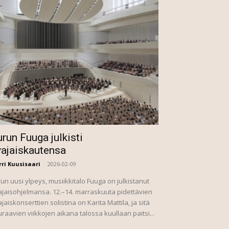
run Fuuga julkisti
vajaiskautensa
ri Kuusisaari
-
2026-02-09
un uusi ylpeys, musiikkitalo Fuuga on julkistanut
jaisohjelmansa. 12.–14. marraskuuta pidettävien
jaiskonserttien solistina on Karita Mattila, ja sitä
raavien viikkojen aikana talossa kuullaan paitsi...