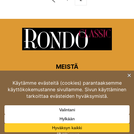
MEISTÄ
Rondon toimitus
Opastinsilta 6A 00520 Helsinki
Asiakaspalvelu: puh. 03 4246 5318
asiakaspalvelu@rondo.fi
Ota meihin yhteyttä:
toimitus@rondo.fi
© Classicus Oy 2026 ver 2.4