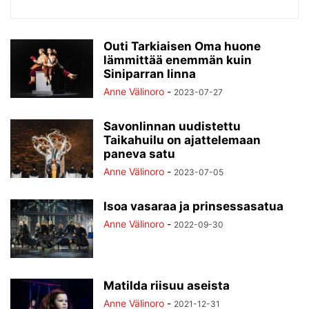
Outi Tarkiaisen Oma huone
lämmittää enemmän kuin
Siniparran linna
Anne Välinoro
-
2023-07-27
Savonlinnan uudistettu
Taikahuilu on ajattelemaan
paneva satu
Anne Välinoro
-
2023-07-05
Isoa vasaraa ja prinsessasatua
Anne Välinoro
-
2022-09-30
Matilda riisuu aseista
Anne Välinoro
-
2021-12-31