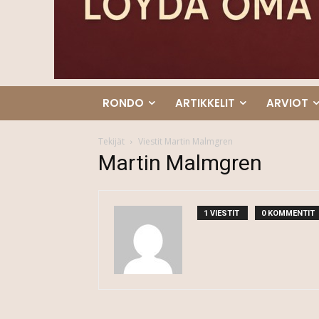
RONDO
ARTIKKELIT
ARVIOT
Tekijät
Viestit Martin Malmgren
Martin Malmgren
1 VIESTIT
0 KOMMENTIT