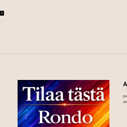
1
A
pu
as