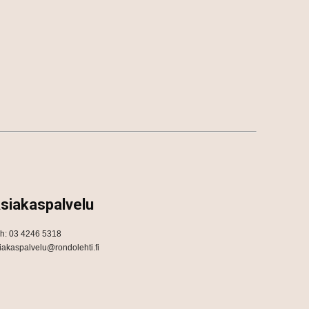
siakaspalvelu
h: 03 4246 5318
iakaspalvelu@rondolehti.fi