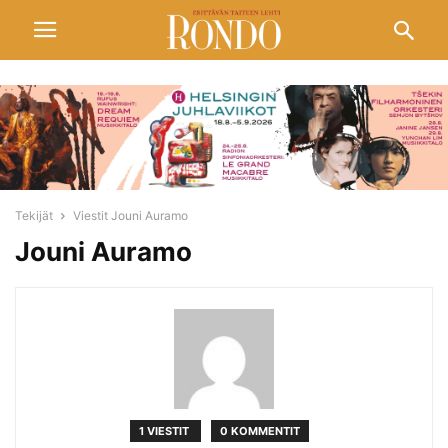
Tekijät
Viestit Jouni Auramo
Jouni Auramo
1 VIESTIT
0 KOMMENTIT