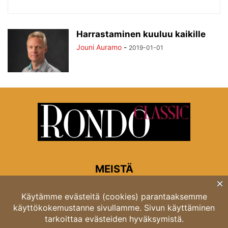
Harrastaminen kuuluu kaikille
Jouni Auramo
-
2019-01-01
MEISTÄ
Rondon toimitus
Opastinsilta 6A 00520 Helsinki
Asiakaspalvelu: puh. 03 4246 5318
asiakaspalvelu@rondo.fi