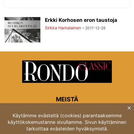
Erkki Korhosen eron taustoja
Sirkka Hamalainen
-
2017-12-29
MEISTÄ
Rondon toimitus
Opastinsilta 6A 00520 Helsinki
Asiakaspalvelu: puh. 03 4246 5318
asiakaspalvelu@rondo.fi