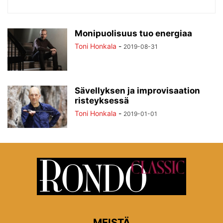
Monipuolisuus tuo energiaa
Toni Honkala
-
2019-08-31
Sävellyksen ja improvisaation
risteyksessä
Toni Honkala
-
2019-01-01
MEISTÄ