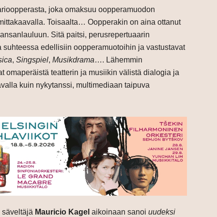
marioopperasta, joka omaksuu oopperamuodon
mittakaavalla. Toisaalta… Oopperakin on aina ottanut
 kansanlauluun. Sitä paitsi, perusrepertuaarin
 suhteessa edellisiin oopperamuotoihin ja vastustavat
sica
,
Singspiel
,
Musikdrama
…. Lähemmin
 omaperäistä teatterin ja musiikin välistä dialogia ja
tavalla kuin nykytanssi, multimediaan taipuva
a säveltäjä
Mauricio Kagel
aikoinaan sanoi
uudeksi