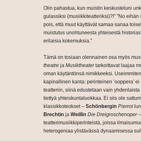
Olin pahastua, kun muistin keskusteluni unk
gulassiksi (musiikkiteatteriksi)?!” ”No eihän
pois, että muut käyttävät samaa sanaa toisell
muistutus unohtuneesta yhteisestä historiast
erilaisia kokemuksia.”
Tämä on tosiaan olennainen osa myös musiikk
theatre
ja
Musiktheater
tarkoittavat laajaa m
oman käytäntönsä nimikkeeksi. Useimmiten 
kapinallinen kanta: perinteinen ’ooppera’ ei
teatteriin, siinä edustetaan vain yhdenlaista
tiettyä yhteiskuntaluokkaa. Ei siis ole satt
klassikkoteokset –
Schönbergin
Pierrot lun
Brechtin
ja
Weillin
Die Dreigroschenoper
–
teatterimusiikkiperinteistä, joissa ilmaisumu
heterogeniaa ylistävässä dynaamisessa su