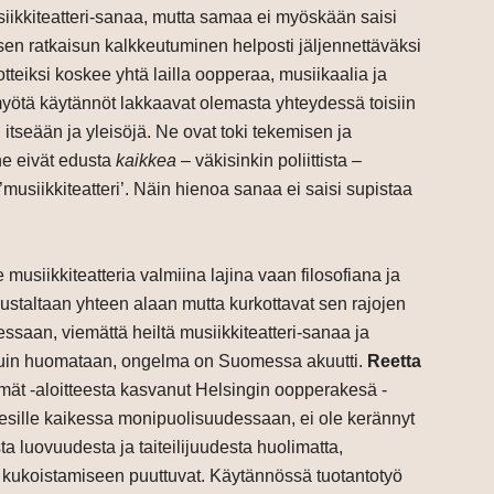
siikkiteatteri-sanaa, mutta samaa ei myöskään saisi
en ratkaisun kalkkeutuminen helposti jäljennettäväksi
otteiksi koskee yhtä lailla oopperaa, musiikaalia ja
yötä käytännöt lakkaavat olemasta yhteydessä toisiin
itseään ja yleisöjä. Ne ovat toki tekemisen ja
ne eivät edusta
kaikkea
– väkisinkin poliittista –
’musiikkiteatteri’. Näin hienoa sanaa ei saisi supistaa
näe musiikkiteatteria valmiina lajina vaan filosofiana ja
austaltaan yhteen alaan mutta kurkottavat sen rajojen
ssaan, viemättä heiltä musiikkiteatteri-sanaa ja
iin kuin huomataan, ongelma on Suomessa akuutti.
Reetta
t -aloitteesta kasvanut Helsingin oopperakesä -
ä esille kaikessa monipuolisuudessaan, ei ole kerännyt
a luovuudesta ja taiteilijuudesta huolimatta,
 kukoistamiseen puuttuvat. Käytännössä tuotantotyö