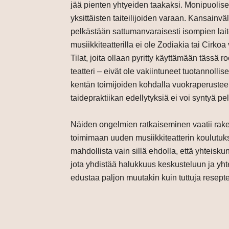
jää pienten yhtyeiden taakaksi. Monipuolis
yksittäisten taiteilijoiden varaan. Kansainv
pelkästään sattumanvaraisesti isompien lait
musiikkiteatterilla ei ole Zodiakia tai Cirko
Tilat, joita ollaan pyritty käyttämään tässä 
teatteri – eivät ole vakiintuneet tuotannollis
kentän toimijoiden kohdalla vuokraperusteel
taidepraktiikan edellytyksiä ei voi syntyä pe
Näiden ongelmien ratkaiseminen vaatii rakent
toimimaan uuden musiikkiteatterin koulutuks
mahdollista vain sillä ehdolla, että yhteisk
jota yhdistää halukkuus keskusteluun ja yh
edustaa paljon muutakin kuin tuttuja resepte