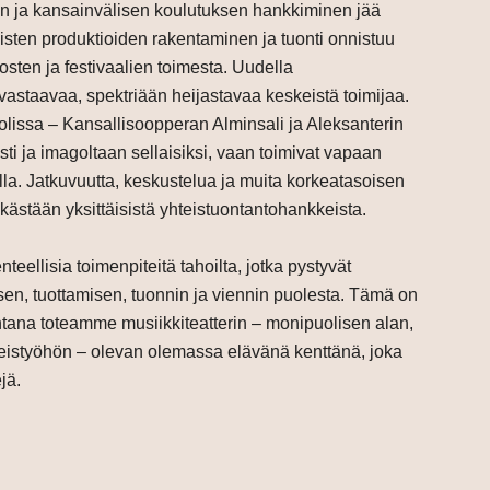
en ja kansainvälisen koulutuksen hankkiminen jää
älisten produktioiden rakentaminen ja tuonti onnistuu
osten ja festivaalien toimesta. Uudella
a vastaavaa, spektriään heijastavaa keskeistä toimijaa.
roolissa – Kansallisoopperan Alminsali ja Aleksanterin
esti ja imagoltaan sellaisiksi, vaan toimivat vapaan
la. Jatkuvuutta, keskustelua ja muita korkeatasoisen
lkästään yksittäisistä yhteistuontantohankkeista.
eellisia toimenpiteitä tahoilta, jotka pystyvät
en, tuottamisen, tuonnin ja viennin puolesta. Tämä on
untana toteamme musiikkiteatterin – monipuolisen alan,
teistyöhön – olevan olemassa elävänä kenttänä, joka
jä.