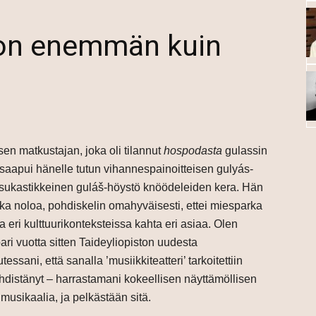
i on enemmän kuin
en matkustajan, joka oli tilannut
hospodasta
gulassin
saapui hänelle tutun vihannespainoitteisen gulyás-
aksukastikkeinen guláš-höystö knöödeleiden kera. Hän
nka noloa, pohdiskelin omahyväisesti, ettei miesparka
 eri kulttuurikonteksteissa kahta eri asiaa. Olen
ari vuotta sitten Taideyliopiston uudesta
essani, että sanalla ’musiikkiteatteri’ tarkoitettiin
 yhdistänyt – harrastamani kokeellisen näyttämöllisen
musikaalia, ja pelkästään sitä.