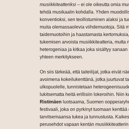
musiikkiteatteriksi
– ei ole oikeutta omia mu
tehdä musikaalin kohdalla. Yhden muodollis
konventioksi, sen teollistuminen alaksi ja tu
muita olemassaolevia viihdemuotoja. Sitä m
taidemuotoihin ja haastamasta kertomuksia, 
tukemisen arvoista musiikkiteatteria, mutta 
heterogeniaa ja kitkaa joka sisältyy sanaan 
yhteen merkitykseen.
On siis tärkeää, että taiteilijat, jotka eivät 
avoimena kokeilukenttänä, jotka juurtuvat t
ulkopuolelle, tunnistetaan heterogeenisuude
lukitsematta heitä erillisiin lokeroihin. N
Ristimäen
luotsaama, Suomen oopperaryhmä
festivaali, joka on pyrkinyt tuomaan kenttä
tarvitsemaansa tukea ja tunnustusta. Kaikest
perusehdot vapaan kentän musiikkiteatterin