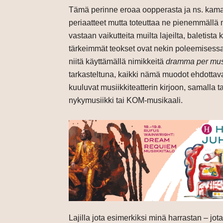
Tämä perinne eroaa oopperasta ja ns. ka
periaatteet mutta toteuttaa ne pienemmällä 
vastaan vaikutteita muilta lajeilta, baletista
tärkeimmät teokset ovat nekin poleemisessa
niitä käyttämällä nimikkeitä
dramma per mu
tarkasteltuna, kaikki nämä muodot ehdottavat
kuuluvat musiikkiteatterin kirjoon, samalla 
nykymusiikki tai KOM-musikaali.
Lajilla jota esimerkiksi minä harrastan – jot