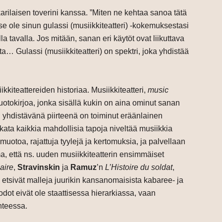
arilaisen toverini kanssa. ”Miten ne kehtaa sanoa tätä
 se ole sinun gulassi (musiikkiteatteri) -kokemuksestasi
a tavalla. Jos mitään, sanan eri käytöt ovat liikuttava
a… Gulassi (musiikkiteatteri) on spektri, joka yhdistää
iteattereiden historiaa. Musiikkiteatteri,
music
uotokirjoa, jonka sisällä kukin on aina ominut sanan
yhdistävänä piirteenä on toiminut eräänlainen
 kata kaikkia mahdollisia tapoja niveltää musiikkia
 muotoa, rajattuja tyylejä ja kertomuksia, ja palvellaan
uma, että ns. uuden musiikkiteatterin ensimmäiset
aire
,
Stravinskin
ja
Ramuz
’n
L’Histoire du soldat
,
etsivät malleja juurikin kansanomaisista kabaree- ja
odot eivät ole staattisessa hierarkiassa, vaan
hteessa.