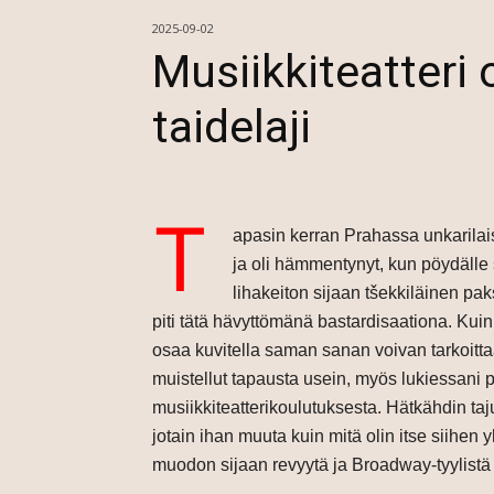
2025-09-02
Musiikkiteatter
taidelaji
T
apasin kerran Prahassa unkarilais
ja oli hämmentynyt, kun pöydälle 
lihakeiton sijaan tšekkiläinen p
piti tätä hävyttömänä bastardisaationa. Kui
osaa kuvitella saman sanan voivan tarkoittaa
muistellut tapausta usein, myös lukiessani p
musiikkiteatterikoulutuksesta. Hätkähdin tajut
jotain ihan muuta kuin mitä olin itse siihen
muodon sijaan revyytä ja Broadway-tyylistä 