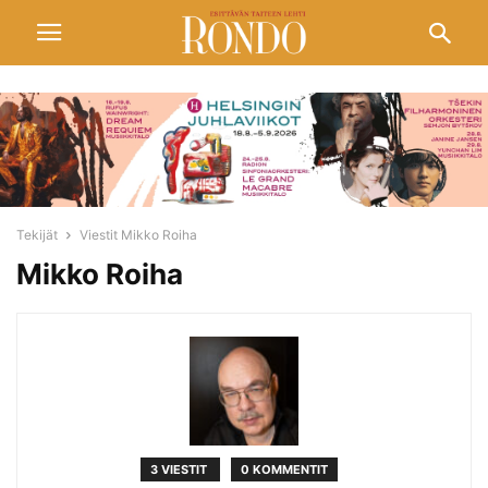
Tekijät
Viestit Mikko Roiha
Mikko Roiha
3 VIESTIT
0 KOMMENTIT