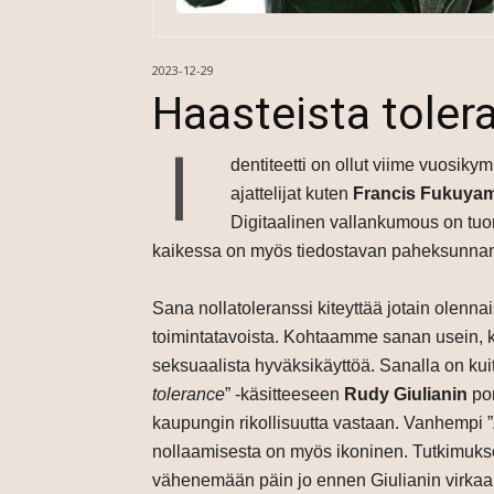
2023-12-29
Haasteista tolera
I
dentiteetti on ollut viime vuosi
ajattelijat kuten
Francis Fukuya
Digitaalinen vallankumous on tuo
kaikessa on myös tiedostavan paheksunnan
Sana nollatoleranssi kiteyttää jotain olenna
toimintatavoista. Kohtaamme sanan usein, 
seksuaalista hyväksikäyttöä. Sanalla on kuit
tolerance
” -käsitteeseen
Rudy Giulianin
por
kaupungin rikollisuutta vastaan. Vanhempi ”
nollaamisesta on myös ikoninen. Tutkimukset 
vähenemään päin jo ennen Giulianin virkaan