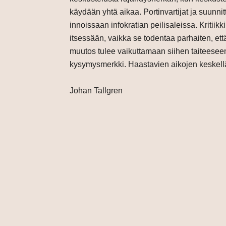
käydään yhtä aikaa. Portinvartijat ja suunnitt
innoissaan infokratian peilisaleissa. Kritiikk
itsessään, vaikka se todentaa parhaiten, e
muutos tulee vaikuttamaan siihen taiteesee
kysymysmerkki. Haastavien aikojen keskellä si
Johan Tallgren