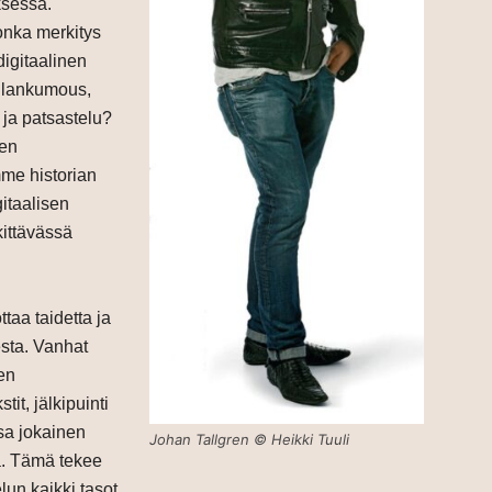
ksessä.
onka merkitys
igitaalinen
allankumous,
 ja patsastelu?
ten
mme historian
gitaalisen
ittävässä
taa taidetta ja
esta. Vanhat
en
tit, jälkipuinti
ssa jokainen
Johan Tallgren © Heikki Tuuli
la. Tämä tekee
un kaikki tasot