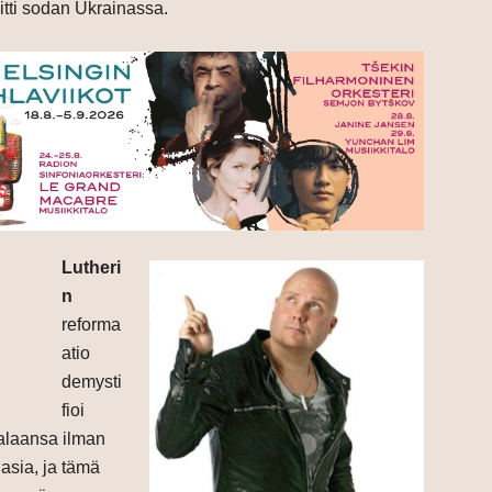
itti sodan Ukrainassa.
Lutheri
n
reforma
atio
demysti
fioi
malaansa ilman
asia, ja tämä