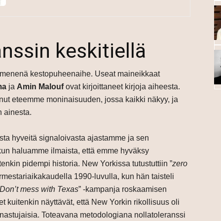
nssin keskitiellä
kymmenenä kestopuheenaihe. Useat maineikkaat
ma
ja
Amin Malouf
ovat kirjoittaneet kirjoja aiheesta.
nut eteemme moninaisuuden, jossa kaikki näkyy, ja
 ainesta.
ista hyveitä signaloivasta ajastamme ja sen
kun haluamme ilmaista, että emme hyväksy
enkin pidempi historia. New Yorkissa tutustuttiin ”
zero
mestariaikakaudella 1990-luvulla, kun hän taisteli
Don’t mess with Texas
” -kampanja roskaamisen
kuitenkin näyttävät, että New Yorkin rikollisuus oli
astujaisia. Toteavana metodologiana nollatoleranssi