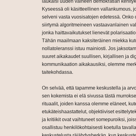
laukaisi uuden vaiheen demokratian kehity
Kyseessä oli käsitteellinen vallankumous, j
selveni vasta vuosisatojen edetessä. Onko d
siirtymä algoritmeineen vastaavanlainen v
jonka haittavaikutukset lienevät polarisaatio
Tähän maailmaan kaksiteräinen miekka ku
nollatoleranssi istuu mainiosti. Jos jaksota
suuret aikakaudet suullisen, kirjallisen ja di
kommunikaation aikakausiksi, olemme merk
taitekohdassa.
On selvää, että tapamme keskustella ja arvot
sen kokemista ei elä sivussa tästä murroks
rituaalit, joiden kanssa olemme eläneet, kut
etukäteishaastattelut, objektiiviset esittelyteks
ja kritiikit ovat vaihtuneet somepuroiksi, joi
osallistuu henkilökohtaisesti koetulla taval
keskustelusta räjähdysherkän, kun keskustel