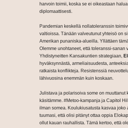
harvoin toimii, koska se ei oikeastaan halua
diplomaattisesti.
Pandemian keskellä nollatoleranssin toimi
valtioissa. Tänään valveutunut yhteisö on 
Amerikan punaniska-alueilla. Yllättäen tämä t
Olemme unohtaneet, että toleranssi-sanan v
Yhdistyneitten Kansakuntien strategiaan,
E
hyväksynnästä, armeliaisuudesta, anteeksi
ratkaista konflikteja. Resistenssiä neuvotte
lähivuosina enemmän kuin koskaan.
Julistava ja polarisoiva some on muuttanu
käsitämme. #Metoo-kampanja ja Capitol Hilli
ilman somea. Koulukiusatusta kasvaa joko akt
tuumasi, että olisi pitänyt ottaa oppia Elok
ollut kauan rauhallista. Tämä kertoo, että 