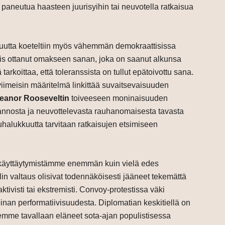
 paneutua haasteen juurisyihin tai neuvotella ratkaisua
vuutta koeteltiin myös vähemmän demokraattisissa
siis ottanut omakseen sanan, joka on saanut alkunsa
arkoittaa, että toleranssista on tullut epätoivottu sana.
iimeisin määritelmä linkittää suvaitsevaisuuden
leanor Rooseveltin
toiveeseen moninaisuuden
annosta ja neuvottelevasta rauhanomaisesta tavasta
luhalukkuutta tarvitaan ratkaisujen etsimiseen
t käyttäytymistämme enemmän kuin vielä edes
n valtaus olisivat todennäköisesti jääneet tekemättä
ivisti tai ekstremisti. Convoy-protestissa väki
apinan performatiivisuudesta. Diplomatian keskitiellä on
olemme tavallaan eläneet sota-ajan populistisessa