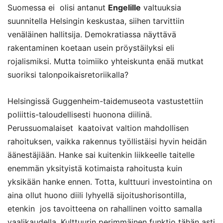
Suomessa ei olisi antanut
Engelille
valtuuksia
suunnitella Helsingin keskustaa, siihen tarvittiin
venäläinen hallitsija. Demokratiassa näyttävä
rakentaminen koetaan usein pröystäilyksi eli
rojalismiksi. Mutta toimiiko yhteiskunta enää mutkat
suoriksi talonpoikaisretoriikalla?
Helsingissä Guggenheim-taidemuseota vastustettiin
poliittis-taloudellisesti huonona diilinä.
Perussuomalaiset kaatoivat valtion mahdollisen
rahoituksen, vaikka rakennus työllistäisi hyvin heidän
äänestäjiään. Hanke sai kuitenkin liikkeelle taitelle
enemmän yksityistä kotimaista rahoitusta kuin
yksikään hanke ennen. Totta, kulttuuri investointina on
aina ollut huono diili lyhyellä sijoitushorisontilla,
etenkin jos tavoitteena on rahallinen voitto samalla
vaalikaudella. Kulttuurin perimmäinen funktio tähän asti