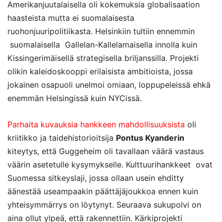
Amerikanjuutalaisella oli kokemuksia globalisaation
haasteista mutta ei suomalaisesta
ruohonjuuripolitiikasta. Helsinkiin tultiin ennemmin
suomalaisella Gallelan-Kallelamaisella innolla kuin
Kissingerimäisellä strategisella briljanssilla. Projekti
olikin kaleidoskooppi erilaisista ambitioista, jossa
jokainen osapuoli unelmoi omiaan, loppupeleissä ehkä
enemmän Helsingissä kuin NYCissä.
Parhaita kuvauksia hankkeen mahdollisuuksista
oli
kriitikko ja taidehistorioitsija
Pontus Kyanderin
kiteytys, että Guggeheim oli tavallaan väärä vastaus
väärin asetetulle kysymykselle. Kulttuurihankkeet ovat
Suomessa sitkeyslaji, jossa ollaan usein ehditty
äänestää useampaakin päättäjäjoukkoa ennen kuin
yhteisymmärrys on löytynyt. Seuraava sukupolvi on
aina ollut ylpeä, että rakennettiin. Kärkiprojekti