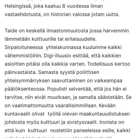
Helsingissä, joka kaatuu 8 vuodessa ilman
vastaehdotusta, on historian valossa jotain uutta.
Taide on keskellä ilmastonmuutosta jossa harvemmin
lämmetään kulttuurille tai erilaisuudelle.
Sirpaloituneessa yhteiskunnassa kuulumme kaikki
vähemmistöihin. Digi-illuusio esittää, että kaikkien
asioitten pitäisi olla kaikkia varten. Todellisuus kertoo
päinvastaista. Samasta syystä poliittisen
yhteisymmärryksen saavuttaminen on vaikeampaa
päätöksenteossa. Populisti selventää, että jos hän ei
tarvitse, niin eivät muutkaan, ja samalla säästetään. Se
on vaatimattomuutta vaarallisimmillaan. Kevään
kuntavaalit olivat työllä olevan maakuntauudistuksen
johdosta myös kulttuuri ja sivistysvaalit. Ironista on
että kuin kulttuuri nostettiin paneeleissa esille, kaikki