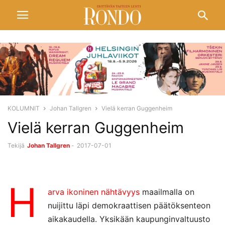
KOLUMNIT
Johan Tallgren
Vielä kerran Guggenheim
Vielä kerran Guggenheim
Tekijä
Johan Tallgren
-
2017-07-01
H
arva ikoninen nähtävyys
maailmalla on
nuijittu läpi demokraattisen päätöksenteon
aikakaudella. Yksikään kaupunginvaltuusto