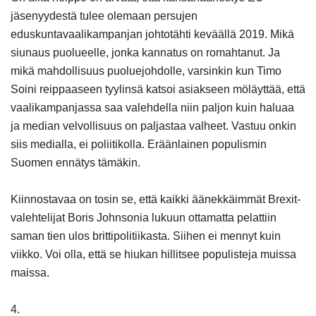
jäsenyydestä tulee olemaan persujen
eduskuntavaalikampanjan johtotähti keväällä 2019. Mikä
siunaus puolueelle, jonka kannatus on romahtanut. Ja
mikä mahdollisuus puoluejohdolle, varsinkin kun Timo
Soini reippaaseen tyylinsä katsoi asiakseen möläyttää, että
vaalikampanjassa saa valehdella niin paljon kuin haluaa
ja median velvollisuus on paljastaa valheet. Vastuu onkin
siis medialla, ei poliitikolla. Eräänlainen populismin
Suomen ennätys tämäkin.
Kiinnostavaa on tosin se, että kaikki äänekkäimmät Brexit-
valehtelijat Boris Johnsonia lukuun ottamatta pelattiin
saman tien ulos brittipolitiikasta. Siihen ei mennyt kuin
viikko. Voi olla, että se hiukan hillitsee populisteja muissa
maissa.
4.