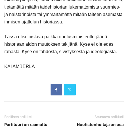
tietämättä mitään taidehistorian lukemattomista suurmies-
ja naistarinoista tai ymmärtämättä mitään taiteen asemasta
ihmisen ajattelun historiassa.
Tässä olisi loistava paikka opetusministerille jäädä
historiaan aidon muutoksen tekijänä. Kyse ei ole edes
rahasta. Kyse on tahdosta, sivistyksestä ja ideologiasta.
KAI AMBERLA
Edellinen artikkeli
Seuraava artikkeli
Partituuri on raamattu
Nuotistonhoitaja on osa