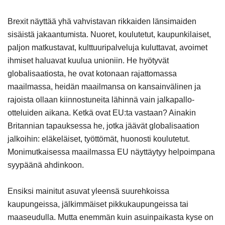
Brexit näyttää yhä vahvistavan rikkaiden länsimaiden
sisäistä jakaantumista. Nuoret, koulutetut, kaupunkilaiset,
paljon matkustavat, kulttuuripalveluja kuluttavat, avoimet
ihmiset haluavat kuulua unioniin. He hyötyvät
globalisaatiosta, he ovat kotonaan rajattomassa
maailmassa, heidän maailmansa on kansainvälinen ja
rajoista ollaan kiinnostuneita lähinnä vain jalkapallo-
otteluiden aikana. Ketkä ovat EU:ta vastaan? Ainakin
Britannian tapauksessa he, jotka jäävät globalisaation
jalkoihin: eläkeläiset, työttömät, huonosti koulutetut.
Monimutkaisessa maailmassa EU näyttäytyy helpoimpana
syypäänä ahdinkoon.
Ensiksi mainitut asuvat yleensä suurehkoissa
kaupungeissa, jälkimmäiset pikkukaupungeissa tai
maaseudulla. Mutta enemmän kuin asuinpaikasta kyse on