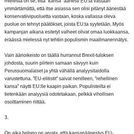
mielestä on se, että ”kansa” äänesti EU:ta vastaan
ymmärtämättä, että itse asiassa sen olisi pitänyt äänestää
konservatiivipuoluetta vastaan, koska vallassa oleva
puolue on tehnyt päätökset, joista EU:ta syytetään. Myös
kampanjan aikana esitetyt valheet olivat omaa luokkaansa,
eräässä mielessä nyt tehtiin populismin maailmanennätys.
Vain äärioikeisto on täällä hurrannut Brexit-tuloksen
johdosta, suurin piirtein samaan sävyyn kuin
Perussuomalaiset ja yhtä vähällä analyysitaidolla
varustettuna. ”EU-elitistit” saivat nenilleen, ”rehellinen
kansa” näytti EU:lle kaapin paikan. Populisteilta ei
tietenkään analyysiä odotetakaan, pelkkä vihollisen
osoittaminen riittää.
3.
On aika helppo on arvata, että kansanäänestys EU-