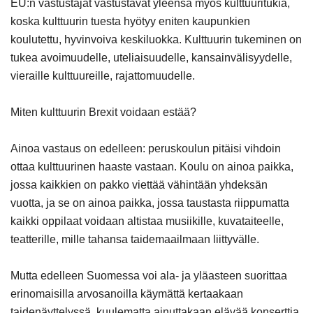
EU:n vastustajat vastustavat yleensä myös kulttuuritukia,
koska kulttuurin tuesta hyötyy eniten kaupunkien
koulutettu, hyvinvoiva keskiluokka. Kulttuurin tukeminen on
tukea avoimuudelle, uteliaisuudelle, kansainvälisyydelle,
vieraille kulttuureille, rajattomuudelle.
Miten kulttuurin Brexit voidaan estää?
Ainoa vastaus on edelleen: peruskoulun pitäisi vihdoin
ottaa kulttuurinen haaste vastaan. Koulu on ainoa paikka,
jossa kaikkien on pakko viettää vähintään yhdeksän
vuotta, ja se on ainoa paikka, jossa taustasta riippumatta
kaikki oppilaat voidaan altistaa musiikille, kuvataiteelle,
teatterille, mille tahansa taidemaailmaan liittyvälle.
Mutta edelleen Suomessa voi ala- ja yläasteen suorittaa
erinomaisilla arvosanoilla käymättä kertaakaan
taidenäyttelyssä, kuulematta ainuttakaan elävää konserttia,