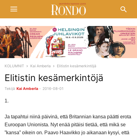
KOLUMNIT
Kai Amberla
Elitistin kesämerkintöjä
Elitistin kesämerkintöjä
Tekijä
Kai Amberla
-
2016-08-01
1.
Ja tapahtui niinä päivinä, että Britannian kansa päätti erota
Euroopan Unionista. Nyt enää pitäisi tietää, että mikä se
”kansa” oikein on. Paavo Haavikko jo aikanaan kysyi, että