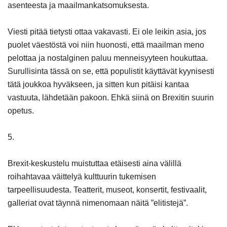
asenteesta ja maailmankatsomuksesta.
Viesti pitää tietysti ottaa vakavasti. Ei ole leikin asia, jos
puolet väestöstä voi niin huonosti, että maailman meno
pelottaa ja nostalginen paluu menneisyyteen houkuttaa.
Surullisinta tässä on se, että populistit käyttävät kyynisesti
tätä joukkoa hyväkseen, ja sitten kun pitäisi kantaa
vastuuta, lähdetään pakoon. Ehkä siinä on Brexitin suurin
opetus.
5.
Brexit-keskustelu muistuttaa etäisesti aina välillä
roihahtavaa väittelyä kulttuurin tukemisen
tarpeellisuudesta. Teatterit, museot, konsertit, festivaalit,
galleriat ovat täynnä nimenomaan näitä ”elitistejä”.