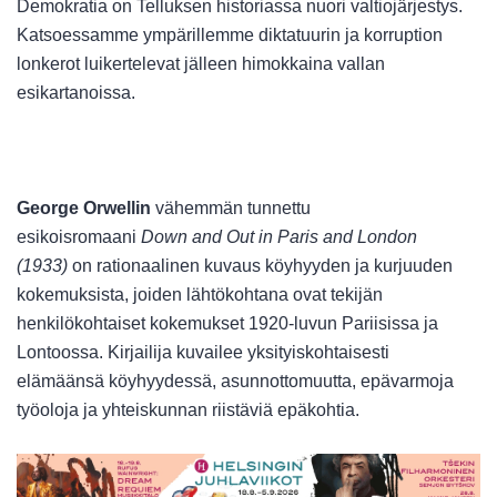
Demokratia on Telluksen historiassa nuori valtiojärjestys.
Katsoessamme ympärillemme diktatuurin ja korruption
lonkerot luikertelevat jälleen himokkaina vallan
esikartanoissa.
George Orwellin
vähemmän tunnettu
esikoisromaani
Down and Out in Paris and London
(1933)
on rationaalinen kuvaus köyhyyden ja kurjuuden
kokemuksista, joiden lähtökohtana ovat tekijän
henkilökohtaiset kokemukset 1920-luvun Pariisissa ja
Lontoossa. Kirjailija kuvailee yksityiskohtaisesti
elämäänsä köyhyydessä, asunnottomuutta, epävarmoja
työoloja ja yhteiskunnan riistäviä epäkohtia.