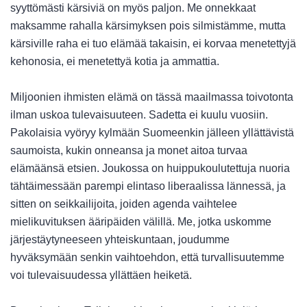
syyttömästi kärsiviä on myös paljon. Me onnekkaat
maksamme rahalla kärsimyksen pois silmistämme, mutta
kärsiville raha ei tuo elämää takaisin, ei korvaa menetettyjä
kehonosia, ei menetettyä kotia ja ammattia.
Miljoonien ihmisten elämä on tässä maailmassa toivotonta
ilman uskoa tulevaisuuteen. Sadetta ei kuulu vuosiin.
Pakolaisia vyöryy kylmään Suomeenkin jälleen yllättävistä
saumoista, kukin onneansa ja monet aitoa turvaa
elämäänsä etsien. Joukossa on huippukoulutettuja nuoria
tähtäimessään parempi elintaso liberaalissa lännessä, ja
sitten on seikkailijoita, joiden agenda vaihtelee
mielikuvituksen ääripäiden välillä. Me, jotka uskomme
järjestäytyneeseen yhteiskuntaan, joudumme
hyväksymään senkin vaihtoehdon, että turvallisuutemme
voi tulevaisuudessa yllättäen heiketä.