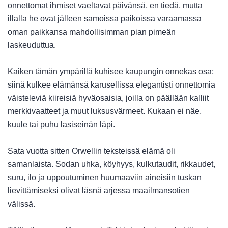
onnettomat ihmiset vaeltavat päivänsä, en tiedä, mutta
illalla he ovat jälleen samoissa paikoissa varaamassa
oman paikkansa mahdollisimman pian pimeän
laskeuduttua.
Kaiken tämän ympärillä kuhisee kaupungin onnekas osa;
siinä kulkee elämänsä karusellissa elegantisti onnettomia
väisteleviä kiireisiä hyväosaisia, joilla on päällään kalliit
merkkivaatteet ja muut luksusvärmeet. Kukaan ei näe,
kuule tai puhu lasiseinän läpi.
Sata vuotta sitten Orwellin teksteissä elämä oli
samanlaista. Sodan uhka, köyhyys, kulkutaudit, rikkaudet,
suru, ilo ja uppoutuminen huumaaviin aineisiin tuskan
lievittämiseksi olivat läsnä arjessa maailmansotien
välissä.