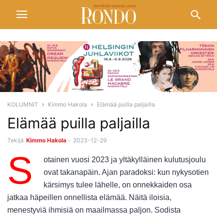
KOLUMNIT
Kimmo Hakola
Elämää puilla paljailla
Elämää puilla paljailla
Tekijä
Kimmo Hakola
-
2023-12-29
S
otainen vuosi 2023 ja yltäkylläinen kulutusjoulu
ovat takanapäin. Ajan paradoksi: kun nykysotien
kärsimys tulee lähelle, on onnekkaiden osa
jatkaa häpeillen onnellista elämää. Näitä iloisia,
menestyviä ihmisiä on maailmassa paljon. Sodista