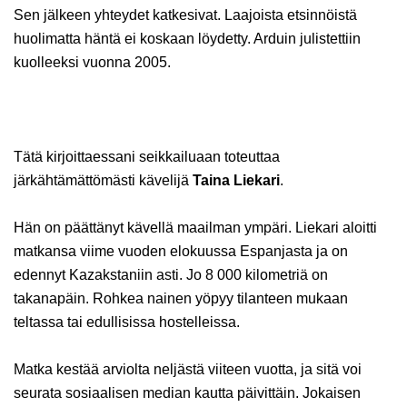
Sen jälkeen yhteydet katkesivat. Laajoista etsinnöistä
huolimatta häntä ei koskaan löydetty. Arduin julistettiin
kuolleeksi vuonna 2005.
Tätä kirjoittaessani seikkailuaan toteuttaa
järkähtämättömästi kävelijä
Taina Liekari
.
Hän on päättänyt kävellä maailman ympäri. Liekari aloitti
matkansa viime vuoden elokuussa Espanjasta ja on
edennyt Kazakstaniin asti. Jo 8 000 kilometriä on
takanapäin. Rohkea nainen yöpyy tilanteen mukaan
teltassa tai edullisissa hostelleissa.
Matka kestää arviolta neljästä viiteen vuotta, ja sitä voi
seurata sosiaalisen median kautta päivittäin. Jokaisen