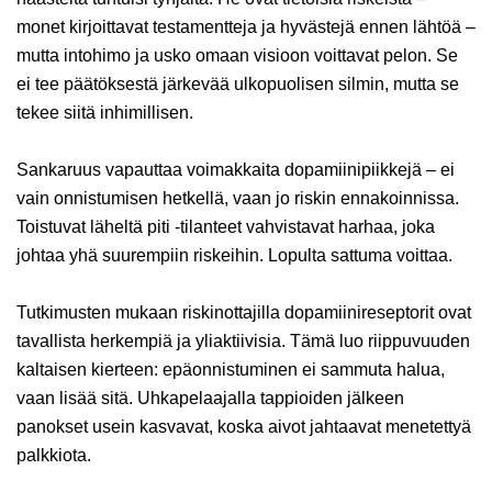
monet kirjoittavat testamentteja ja hyvästejä ennen lähtöä –
mutta intohimo ja usko omaan visioon voittavat pelon. Se
ei tee päätöksestä järkevää ulkopuolisen silmin, mutta se
tekee siitä inhimillisen.
Sankaruus vapauttaa voimakkaita dopamiinipiikkejä – ei
vain onnistumisen hetkellä, vaan jo riskin ennakoinnissa.
Toistuvat läheltä piti -tilanteet vahvistavat harhaa, joka
johtaa yhä suurempiin riskeihin. Lopulta sattuma voittaa.
Tutkimusten mukaan riskinottajilla dopamiinireseptorit ovat
tavallista herkempiä ja yliaktiivisia. Tämä luo riippuvuuden
kaltaisen kierteen: epäonnistuminen ei sammuta halua,
vaan lisää sitä. Uhkapelaajalla tappioiden jälkeen
panokset usein kasvavat, koska aivot jahtaavat menetettyä
palkkiota.