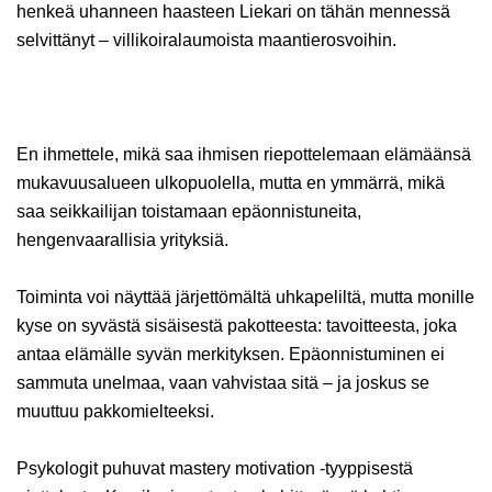
henkeä uhanneen haasteen Liekari on tähän mennessä
selvittänyt – villikoiralaumoista maantierosvoihin.
En ihmettele, mikä saa ihmisen riepottelemaan elämäänsä
mukavuusalueen ulkopuolella, mutta en ymmärrä, mikä
saa seikkailijan toistamaan epäonnistuneita,
hengenvaarallisia yrityksiä.
Toiminta voi näyttää järjettömältä uhkapeliltä, mutta monille
kyse on syvästä sisäisestä pakotteesta: tavoitteesta, joka
antaa elämälle syvän merkityksen. Epäonnistuminen ei
sammuta unelmaa, vaan vahvistaa sitä – ja joskus se
muuttuu pakkomielteeksi.
Psykologit puhuvat mastery motivation -tyyppisestä