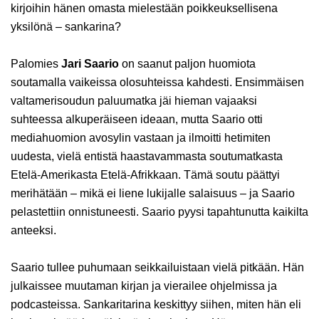
kirjoihin hänen omasta mielestään poikkeuksellisena
yksilönä – sankarina?
Palomies
Jari Saario
on saanut paljon huomiota
soutamalla vaikeissa olosuhteissa kahdesti. Ensimmäisen
valtamerisoudun paluumatka jäi hieman vajaaksi
suhteessa alkuperäiseen ideaan, mutta Saario otti
mediahuomion avosylin vastaan ja ilmoitti hetimiten
uudesta, vielä entistä haastavammasta soutumatkasta
Etelä-Amerikasta Etelä-Afrikkaan. Tämä soutu päättyi
merihätään – mikä ei liene lukijalle salaisuus – ja Saario
pelastettiin onnistuneesti. Saario pyysi tapahtunutta kaikilta
anteeksi.
Saario tullee puhumaan seikkailuistaan vielä pitkään. Hän
julkaissee muutaman kirjan ja vierailee ohjelmissa ja
podcasteissa. Sankaritarina keskittyy siihen, miten hän eli