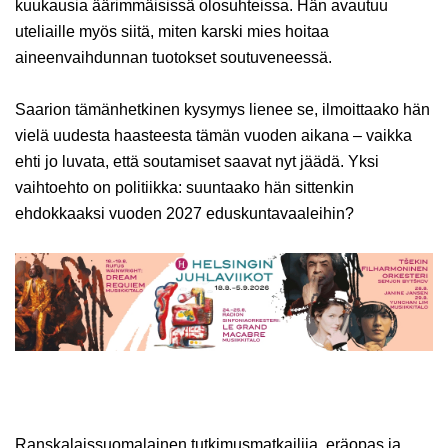
kuukausia äärimmäisissä olosuhteissa. Hän avautuu
uteliaille myös siitä, miten karski mies hoitaa
aineenvaihdunnan tuotokset soutuveneessä.
Saarion tämänhetkinen kysymys lienee se, ilmoittaako hän
vielä uudesta haasteesta tämän vuoden aikana – vaikka
ehti jo luvata, että soutamiset saavat nyt jäädä. Yksi
vaihtoehto on politiikka: suuntaako hän sittenkin
ehdokkaaksi vuoden 2027 eduskuntavaaleihin?
Ranskalaissuomalainen tutkimusmatkailija, eräopas ja