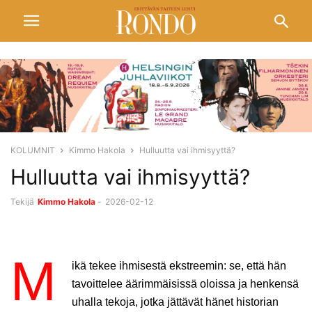
KOLUMNIT
Kimmo Hakola
Hulluutta vai ihmisyyttä?
Hulluutta vai ihmisyyttä?
Tekijä
Kimmo Hakola
-
2026-02-12
M
ikä tekee ihmisestä ekstreemin: se, että hän
tavoittelee äärimmäisissä oloissa ja henkensä
uhalla tekoja, jotka jättävät hänet historian