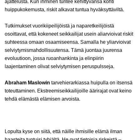
ajattelusta. Kun ihminen tuntee kehittyvänsä kohti
huippukokemusta, riskit alkavat tuntua hyväksyttäviltä.
Tutkimukset vuorikiipeilijöistä ja naparetkeilijöistä
osoittavat, että kokeneet seikkailijat usein aliarvioivat riskit
suhteessa omaan osaamiseensa. Samalla he yliarvioivat
selviytymismahdollisuutensa. Tämä juontaa juurensa
evoluutioon, jossa ruoanhankinta ja elinpiirin
laajentaminen olivat selviytymisen peruspulsseja.
Abraham Maslowin
tarvehierarkiassa huipulla on itsensä
toteuttaminen. Ekstreemiseikkailijoille äärirajat ovat keino
tehdä elämästä elämisen arvoista.
Lopulta kyse on siitä, että näille ihmisille elämä ilman
haasteita tuntuisi tyhjältä. He ovat tietoisia riskeistä –