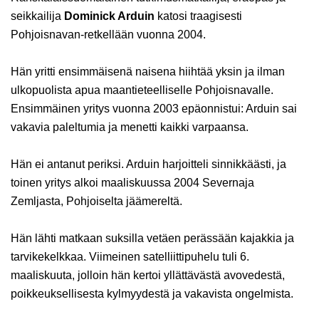
seikkailija
Dominick Arduin
katosi traagisesti
Pohjoisnavan-retkellään vuonna 2004.
Hän yritti ensimmäisenä naisena hiihtää yksin ja ilman
ulkopuolista apua maantieteelliselle Pohjoisnavalle.
Ensimmäinen yritys vuonna 2003 epäonnistui: Arduin sai
vakavia paleltumia ja menetti kaikki varpaansa.
Hän ei antanut periksi. Arduin harjoitteli sinnikkäästi, ja
toinen yritys alkoi maaliskuussa 2004 Severnaja
Zemljasta, Pohjoiselta jäämereltä.
Hän lähti matkaan suksilla vetäen perässään kajakkia ja
tarvikekelkkaa. Viimeinen satelliittipuhelu tuli 6.
maaliskuuta, jolloin hän kertoi yllättävästä avovedestä,
poikkeuksellisesta kylmyydestä ja vakavista ongelmista.