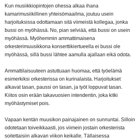
Kun musiikkiopintojen ohessa alkaa ihana
kamarimusiikillinen yhteisömaailma, joutuu usein
harjoituksissa odottamaan sitä viimeistä kollegaa, jonka
bussi on myöhässä. No, pian selviää, että bussi on usein
myöhässä. Myöhemmin ammattimaisena
orkesterimuusikkona konserttikiertueella ei bussi ole
myöhässä, sillä bussi lähtee aamulla ajallaan eikä odota.
Ammattilaisuuteen astuttuaan huomaa, että työelämä
esimerkiksi orkesterissa on kurinalaista. Harjoitukset
alkavat tasan, paussi on tasan, ja työt loppuvat tasan.
Kiitos osin erään takavuosien intendentin, joka kitki
myöhästymiset pois.
Vapaan kentän muusikon painajainen on sunnuntai. Silloin
odotetaan toiveikkaasti, jos viimein jostain orkesterista
soitettaisiin alkavan viikon keikalle. Tällaisessa