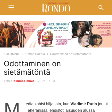
KOLUMNIT
Kimmo Hakola
Odottaminen on sietämätöntä
Odottaminen on
sietämätöntä
Tekijä
Kimmo Hakola
-
2022-07-31
M
edia kohisi hiljattain, kun
Vladimir Putin
joutui
Teheranissa lehdistötilaisuuden alussa