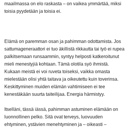
maailmassa on elo raskasta – on vaikea ymmärtää, miksi
toisia pyydetään ja toisia ei.
Elämä on paremman osan ja pahimman odottamista. Jos
sattumageneraattori ei tuo äkillistä rikkautta tai työ ei rupea
palkitsemaan runsaammin, syntyy helposti katkeroitunut
mieli menestyjiä kohtaan. Tämä olotila syö ihmistä.
Kukaan meistä ei voi ruveta toiseksi, vaikka omasta
mielestään olisi yhtä taitava ja oikeutettu kuin toverinsa.
Keskittyminen muiden elämän vahtimiseen ei tee
kenestäkään suurta taiteilijaa. Energia härmistyy.
Itselläni, tässä iässä, pahimman astuminen elämään on
luonnollinen pelko. Sitä ovat terveys, luovuuden
ehtyminen, ystävien menehtyminen ja – oikeasti –