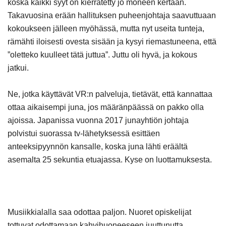
koska kaikki syyt on kierrätetty jo moneen kertaan.
Takavuosina erään hallituksen puheenjohtaja saavuttuaan
kokoukseen jälleen myöhässä, mutta nyt useita tunteja,
rämähti iloisesti ovesta sisään ja kysyi riemastuneena, että
”oletteko kuulleet tätä juttua”. Juttu oli hyvä, ja kokous
jatkui.
Ne, jotka käyttävät VR:n palveluja, tietävät, että kannattaa
ottaa aikaisempi juna, jos määränpäässä on pakko olla
ajoissa. Japanissa vuonna 2017 junayhtiön johtaja
polvistui suorassa tv-lähetyksessä esittäen
anteeksipyynnön kansalle, koska juna lähti eräältä
asemalta 25 sekuntia etuajassa. Kyse on luottamuksesta.
Musiikkialalla saa odottaa paljon. Nuoret opiskelijat
tottuvat odottamaan kahvihuoneeseen juuttunutta