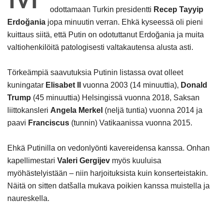
odottamaan Turkin presidentti
Recep Tayyip
Erdoğania
jopa minuutin verran. Ehkä kyseessä oli pieni
kuittaus siitä, että Putin on odotuttanut Erdoğania ja muita
valtiohenkilöitä patologisesti valtakautensa alusta asti.
Törkeämpiä saavutuksia Putinin listassa ovat olleet
kuningatar
Elisabet II
vuonna 2003 (14 minuuttia),
Donald
Trump
(45 minuuttia) Helsingissä vuonna 2018, Saksan
liittokansleri
Angela Merkel
(neljä tuntia) vuonna 2014 ja
paavi
Franciscus
(tunnin) Vatikaanissa vuonna 2015.
Ehkä Putinilla on vedonlyönti kavereidensa kanssa. Onhan
kapellimestari
Valeri Gergijev
myös kuuluisa
myöhästelyistään – niin harjoituksista kuin konserteistakin.
Näitä on sitten datšalla mukava poikien kanssa muistella ja
naureskella.