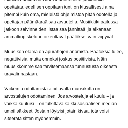
opettajaa, edellisen oppilaan tunti on kiusallisesti aina
pitempi kuin oma, mieleistä ohjelmistoa pitää odotella ja
opettajan päämäärää saa arvuutella. Musiikkikilpailussa
jatkoon selvinneiden listaa saa jännittää, ja aikanaan
ammattiopiskeluun oikeuttavat päätökset vain viipyvät.
Muusikon elämä on apurahojen anomista. Päätöksiä tulee,
negatiivisia, mutta onneksi joskus positiivisia. Näin
muusikkomme saa tarvitsemaansa tunnustusta oikeasta
uravalinnastaan.
Vaikeinta odottamista aloittavalla muusikolla on
arvostelujen odottaminen. Jos arvosteluja ei kuulu – ja
vaikka kuuluisi – on tutkittava kaikki sosiaalisen median
umpilisäkkeet. Jostain löytyisi jotain kivaa, jota voisi
siteerata sitten myöhemmin.