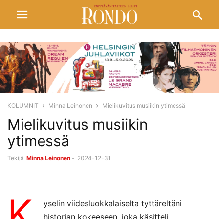
KOLUMNIT
Minna Leinonen
Mielikuvitus musiikin ytimessä
Mielikuvitus musiikin
ytimessä
Tekijä
Minna Leinonen
-
2024-12-31
K
yselin viidesluokkalaiselta tyttäreltäni
historian kokeeseen, joka käsitteli