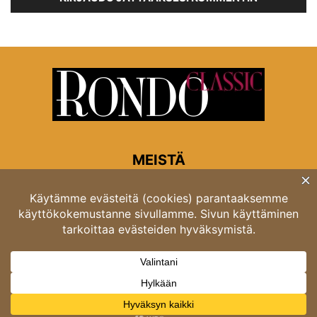
MEISTÄ
Rondon toimitus
Opastinsilta 6A 00520 Helsinki
Asiakaspalvelu: puh. 03 4246 5318
asiakaspalvelu@rondo.fi
Ota meihin yhteyttä:
toimitus@rondo.fi
© Classicus Oy 2026 ver 2.4