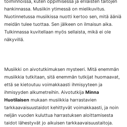
toiminnoissa, kuten oppimisessa ja erilaisten taitojen
hankinnassa. Musiikin ytimessä on mielikuvitus.
Nuotinnetussa musiikissa nuotti kertoo sen, mitä ääniä
meidän tulee tuottaa. Sen jälkeen on ilmaisun aika.
Tulkinnassa kuvitellaan myös sellaista, mikä ei ole
näkyvillä.
Musiikki on aivotutkimuksen mysteeri. Mitä enemmän
musiikkia tutkitaan, sitä enemmän tutkijat huomaavat,
että se kietoutuu voimakkaasti ihmisyyteen ja
ihmisyyden alkumetreihin. Aivotutkija
Minna
Huotilaisen
mukaan musiikkia harrastavien
tarkkaavaisuustaidot kehittyvät voimakkaasti, ja noin
neljän vuoden kuluttua harrastuksen aloittamisesta
taidot lähestyvät jo aikuisen tarkkaavaisuustaitoja.