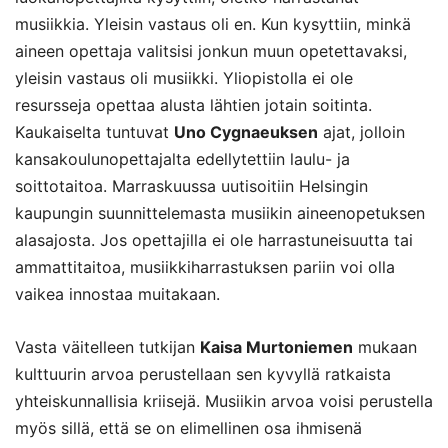
musiikkia. Yleisin vastaus oli en. Kun kysyttiin, minkä
aineen opettaja valitsisi jonkun muun opetettavaksi,
yleisin vastaus oli musiikki. Yliopistolla ei ole
resursseja opettaa alusta lähtien jotain soitinta.
Kaukaiselta tuntuvat
Uno Cygnaeuksen
ajat, jolloin
kansakoulunopettajalta edellytettiin laulu- ja
soittotaitoa. Marraskuussa uutisoitiin Helsingin
kaupungin suunnittelemasta musiikin aineenopetuksen
alasajosta. Jos opettajilla ei ole harrastuneisuutta tai
ammattitaitoa, musiikkiharrastuksen pariin voi olla
vaikea innostaa muitakaan.
Vasta väitelleen tutkijan
Kaisa Murtoniemen
mukaan
kulttuurin arvoa perustellaan sen kyvyllä ratkaista
yhteiskunnallisia kriisejä. Musiikin arvoa voisi perustella
myös sillä, että se on elimellinen osa ihmisenä