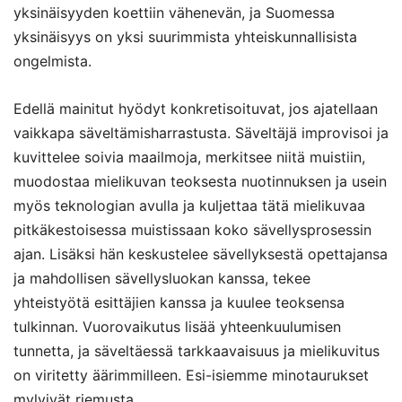
yksinäisyyden koettiin vähenevän, ja Suomessa
yksinäisyys on yksi suurimmista yhteiskunnallisista
ongelmista.
Edellä mainitut hyödyt konkretisoituvat, jos ajatellaan
vaikkapa säveltämisharrastusta. Säveltäjä improvisoi ja
kuvittelee soivia maailmoja, merkitsee niitä muistiin,
muodostaa mielikuvan teoksesta nuotinnuksen ja usein
myös teknologian avulla ja kuljettaa tätä mielikuvaa
pitkäkestoisessa muistissaan koko sävellysprosessin
ajan. Lisäksi hän keskustelee sävellyksestä opettajansa
ja mahdollisen sävellysluokan kanssa, tekee
yhteistyötä esittäjien kanssa ja kuulee teoksensa
tulkinnan. Vuorovaikutus lisää yhteenkuulumisen
tunnetta, ja säveltäessä tarkkaavaisuus ja mielikuvitus
on viritetty äärimmilleen. Esi-isiemme minotaurukset
mylvivät riemusta.