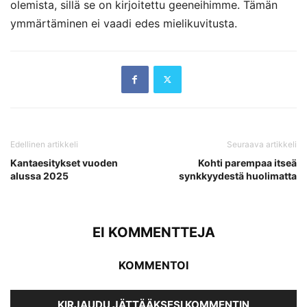
olemista, sillä se on kirjoitettu geeneihimme. Tämän
ymmärtäminen ei vaadi edes mielikuvitusta.
Edellinen artikkeli
Seuraava artikkeli
Kantaesitykset vuoden
Kohti parempaa itseä
alussa 2025
synkkyydestä huolimatta
EI KOMMENTTEJA
KOMMENTOI
KIRJAUDU JÄTTÄÄKSESI KOMMENTIN