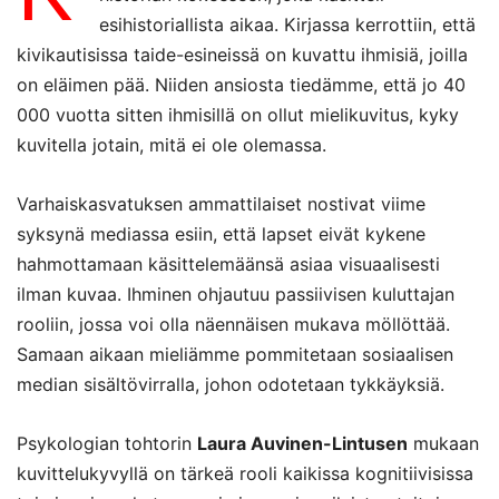
esihistoriallista aikaa. Kirjassa kerrottiin, että
kivikautisissa taide-esineissä on kuvattu ihmisiä, joilla
on eläimen pää. Niiden ansiosta tiedämme, että jo 40
000 vuotta sitten ihmisillä on ollut mielikuvitus, kyky
kuvitella jotain, mitä ei ole olemassa.
Varhaiskasvatuksen ammattilaiset nostivat viime
syksynä mediassa esiin, että lapset eivät kykene
hahmottamaan käsittelemäänsä asiaa visuaalisesti
ilman kuvaa. Ihminen ohjautuu passiivisen kuluttajan
rooliin, jossa voi olla näennäisen mukava möllöttää.
Samaan aikaan mieliämme pommitetaan sosiaalisen
median sisältövirralla, johon odotetaan tykkäyksiä.
Psykologian tohtorin
Laura Auvinen-Lintusen
mukaan
kuvittelukyvyllä on tärkeä rooli kaikissa kognitiivisissa