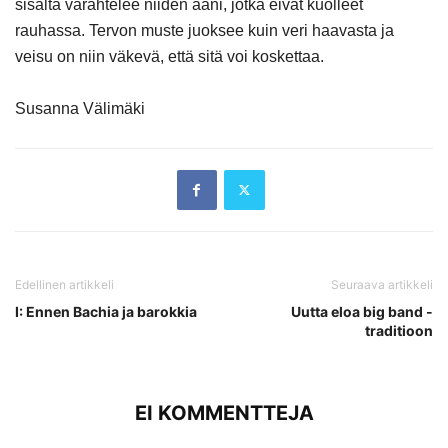
sisältä värähtelee niiden ääni, jotka eivät kuolleet
rauhassa. Tervon muste juoksee kuin veri haavasta ja
veisu on niin väkevä, että sitä voi koskettaa.
Susanna Välimäki
Edellinen artikkeli
Seuraava artikkeli
I: Ennen Bachia ja barokkia
Uutta eloa big band -
traditioon
EI KOMMENTTEJA