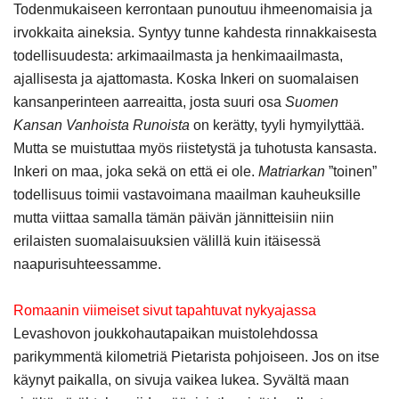
Todenmukaiseen kerrontaan punoutuu ihmeenomaisia ja
irvokkaita aineksia. Syntyy tunne kahdesta rinnakkaisesta
todellisuudesta: arkimaailmasta ja henkimaailmasta,
ajallisesta ja ajattomasta. Koska Inkeri on suomalaisen
kansanperinteen aarreaitta, josta suuri osa
Suomen
Kansan Vanhoista Runoista
on kerätty, tyyli hymyilyttää.
Mutta se muistuttaa myös riistetystä ja tuhotusta kansasta.
Inkeri on maa, joka sekä on että ei ole.
Matriarkan
”toinen”
todellisuus toimii vastavoimana maailman kauheuksille
mutta viittaa samalla tämän päivän jännitteisiin niin
erilaisten suomalaisuuksien välillä kuin itäisessä
naapurisuhteessamme.
Romaanin viimeiset sivut tapahtuvat nykyajassa
Levashovon joukkohautapaikan muistolehdossa
parikymmentä kilometriä Pietarista pohjoiseen. Jos on itse
käynyt paikalla, on sivuja vaikea lukea. Syvältä maan