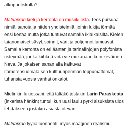
alkupuoliskolla?
Matriarkan
kieli ja kerronta
on musiikillista
. Teos pursuaa
nimiä, sanoja ja niiden yhdistelmiä, joihin lukija törmää
ensi kertaa mutta jotka tuntuvat samalla ikiaikaisilta. Kielen
taianomaiset sävyt, soinnit, värit ja poljennot lumoavat.
Samalla kerronta on eri äänten ja tarinalinjojen polyfonista
risteymää, jonka kiihkeä virta vie mukanaan kuin keväinen
Neva. Ja jokaisen sanan alla kaikuvat
itämerensuomalaisen kulttuuriperimän loppumattomat,
tuhansia vuosia vanhat onkalot.
Mietinkin lukiessani, että tältäkö jostakin
Larin Paraskesta
(Inkeristä hänkin) tuntui, kun uusi laulu pyrki sisuksista ulos
tehdäkseen jostakin asiasta olevan.
Matriarkan
tyyliä luonnehtii myös maaginen realismi.