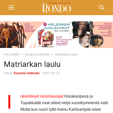
KOLUMNIT
Susanna Välimäki
Matriarkan laulu
Matriarkan laulu
Tekijä
Susanna Valimaki
-
2017-01-01
I
nkeriläiset runonlaulajat
Harakanpesä ja
Tupakkatäti ovat olleet neljä vuosikymmentä vaiti.
Mutta kun nuori tyttö Aamu Karitsantytär tulee