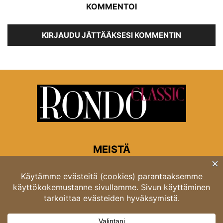
KOMMENTOI
KIRJAUDU JÄTTÄÄKSESI KOMMENTIN
MEISTÄ
Rondon toimitus
Opastinsilta 6A 00520 Helsinki
Asiakaspalvelu: puh. 03 4246 5318
asiakaspalvelu@rondo.fi
Ota meihin yhteyttä:
toimitus@rondo.fi