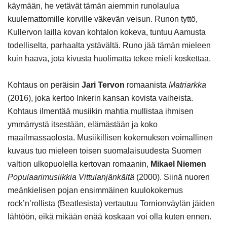
käymään, he vetävät tämän aiemmin runolaulua
kuulemattomille korville väkevän veisun. Runon tyttö,
Kullervon lailla kovan kohtalon kokeva, tuntuu Aamusta
todelliselta, parhaalta ystävältä. Runo jää tämän mieleen
kuin haava, jota kivusta huolimatta tekee mieli koskettaa.
Kohtaus on peräisin
Jari Tervon
romaanista
Matriarkka
(2016), joka kertoo Inkerin kansan kovista vaiheista.
Kohtaus ilmentää musiikin mahtia mullistaa ihmisen
ymmärrystä itsestään, elämästään ja koko
maailmassaolosta. Musiikillisen kokemuksen voimallinen
kuvaus tuo mieleen toisen suomalaisuudesta Suomen
valtion ulkopuolella kertovan romaanin,
Mikael Niemen
Populaarimusiikkia Vittulanjänkältä
(2000). Siinä nuoren
meänkielisen pojan ensimmäinen kuulokokemus
rock’n’rollista (Beatlesista) vertautuu Tornionväylän jäiden
lähtöön, eikä mikään enää koskaan voi olla kuten ennen.