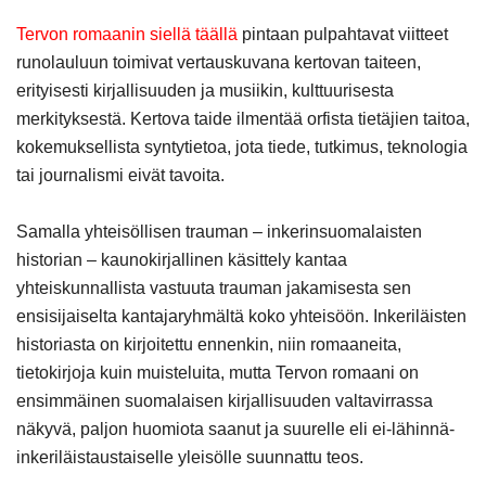
Tervon romaanin siellä täällä
pintaan pulpahtavat viitteet
runolauluun toimivat vertauskuvana kertovan taiteen,
erityisesti kirjallisuuden ja musiikin, kulttuurisesta
merkityksestä. Kertova taide ilmentää orfista tietäjien taitoa,
kokemuksellista syntytietoa, jota tiede, tutkimus, teknologia
tai journalismi eivät tavoita.
Samalla yhteisöllisen trauman – inkerinsuomalaisten
historian – kaunokirjallinen käsittely kantaa
yhteiskunnallista vastuuta trauman jakamisesta sen
ensisijaiselta kantajaryhmältä koko yhteisöön. Inkeriläisten
historiasta on kirjoitettu ennenkin, niin romaaneita,
tietokirjoja kuin muisteluita, mutta Tervon romaani on
ensimmäinen suomalaisen kirjallisuuden valtavirrassa
näkyvä, paljon huomiota saanut ja suurelle eli ei-lähinnä-
inkeriläistaustaiselle yleisölle suunnattu teos.