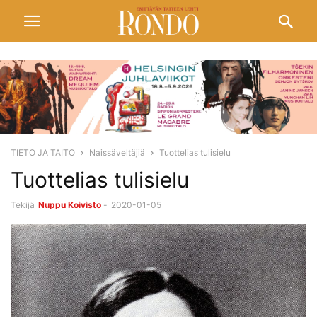
TIETO JA TAITO
Naissäveltäjiä
Tuottelias tulisielu
Tuottelias tulisielu
Tekijä
Nuppu Koivisto
-
2020-01-05