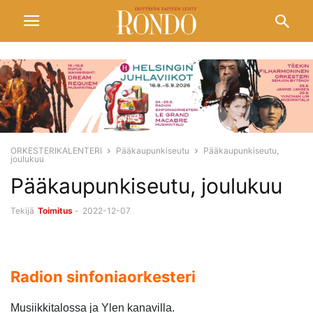
ORKESTERIKALENTERI
Pääkaupunkiseutu
Pääkaupunkiseutu,
joulukuu
Pääkaupunkiseutu, joulukuu
Tekijä
Toimitus
-
2022-12-07
Radion sinfoniaorkesteri
Musiikkitalossa ja Ylen kanavilla.