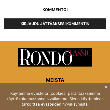
KOMMENTOI
KIRJAUDU JÄTTÄÄKSESI KOMMENTIN
MEISTÄ
Rondon toimitus
Opastinsilta 6A 00520 Helsinki
Asiakaspalvelu: puh. 03 4246 5318
asiakaspalvelu@rondo.fi