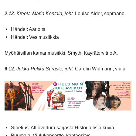
2.12.
Kreeta-Maria Kentala, joht.
Louise Alder, sopraano.
Händel: Aarioita
Händel: Vesimusiikkia
Myöhäisillan kamarimusiikki: Smyth: Käyrätorvitrio A.
6.12.
Jukka-Pekka Saraste, joht.
Carolin Widmann, viulu.
Sibelius: All’overtura sarjasta Historiallisia kuvia I
Puumala: Viulukonsertto, kantaesitys