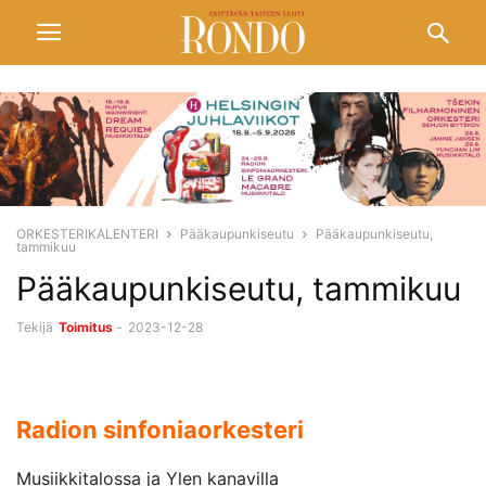
ORKESTERIKALENTERI
Pääkaupunkiseutu
Pääkaupunkiseutu,
tammikuu
Pääkaupunkiseutu, tammikuu
Tekijä
Toimitus
-
2023-12-28
Radion sinfoniaorkesteri
Musiikkitalossa ja Ylen kanavilla