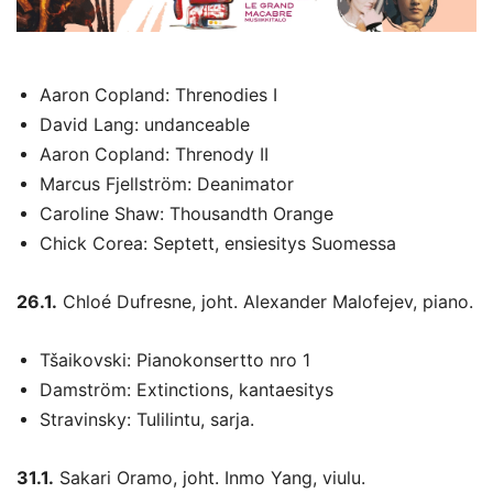
Aaron Copland: Threnodies I
David Lang: undanceable
Aaron Copland: Threnody II
Marcus Fjellström: Deanimator
Caroline Shaw: Thousandth Orange
Chick Corea: Septett, ensiesitys Suomessa
26.1.
Chloé Dufresne, joht. Alexander Malofejev, piano.
Tšaikovski: Pianokonsertto nro 1
Damström: Extinctions, kantaesitys
Stravinsky: Tulilintu, sarja.
31.1.
Sakari Oramo, joht. Inmo Yang, viulu.