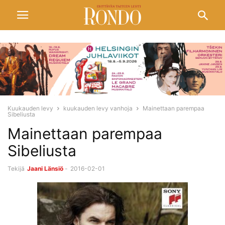
Kuukauden levy
kuukauden levy vanhoja
Mainettaan parempaa
Sibeliusta
Mainettaan parempaa
Sibeliusta
Tekijä
Jaani Länsiö
-
2016-02-01