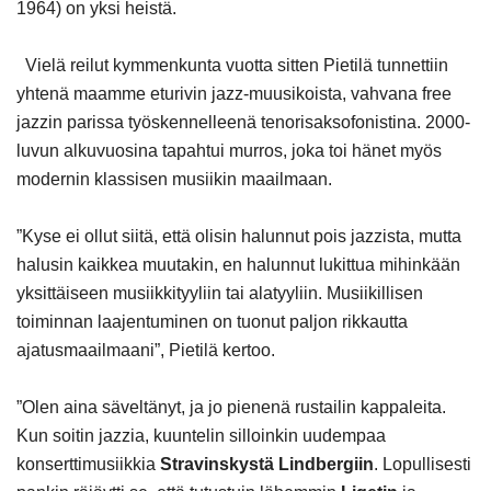
1964) on yksi heistä.
Vielä reilut kymmenkunta vuotta sitten Pietilä tunnettiin
yhtenä maamme eturivin jazz-muusikoista, vahvana free
jazzin parissa työskennelleenä tenorisaksofonistina. 2000-
luvun alkuvuosina tapahtui murros, joka toi hänet myös
modernin klassisen musiikin maailmaan.
”Kyse ei ollut siitä, että olisin halunnut pois jazzista, mutta
halusin kaikkea muutakin, en halunnut lukittua mihinkään
yksittäiseen musiikkityyliin tai alatyyliin. Musiikillisen
toiminnan laajentuminen on tuonut paljon rikkautta
ajatusmaailmaani”, Pietilä kertoo.
”Olen aina säveltänyt, ja jo pienenä rustailin kappaleita.
Kun soitin jazzia, kuuntelin silloinkin uudempaa
konserttimusiikkia
Stravinskystä Lindbergiin
. Lopullisesti