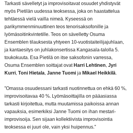
Tarkasti sävelletyt ja improvisoitavat osuudet yhdistyvät
myös Pietilän uudessa teoksessa, joka on haastattelua
tehtäessä vielä vailla nimeä. Kyseessä on
parikymmenminuuttinen teos tenorisaksofonille ja
lyömäsoitinkvintetille. Teos on sävelletty Osuma
Ensemblen tilauksesta yhtyeen 10-vuotistaiteilijajuhlaan,
ja kantaesitys on juhlakonsertissa Kangasala-talolla 5.
toukokuuta. Esa Pietilä on itse saksofonin varressa,
Osuma Ensemblen soittajat ovat
Harri Lehtinen
,
Jyri
Kurri
,
Toni Hietala
,
Janne Tuomi
ja
Mikael Heikkilä
.
”Omassa osuudessani tarkasti nuotinnettua on ehkä 60 %,
improvisoitavaa 40 %. Lyömäsoittajilla on pääasiassa
tarkasti kirjoitettua, mutta muutamissa paikoissa annan
vapauksia, esimerkiksi Janne Tuomi on ihan mestari-
improvisoija. Sen sijaan kollektiivista improvisointia
teoksessa ei juuri ole, vain yksi huipennus.”