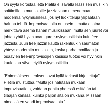
On syytä korostaa, että Pietilä ei sävellä klassisen musiikin
soittimille ja muusikoille jazzia vaan nimenomaan
modernia nykymusiikkia, jos nyt luokitteluja ylipäätään
haluaa tehdä. Improvisaatiolla on usein – mutta ei aina –
merkittävä asema hänen musiikissaan, mutta sen juuret voi
johtaa yhtä hyvin avantgarde-nykymusiikista kuin free
jazzista. Juuri free jazzin kautta rakentuukin saumaton
yhteys moderniin musiikkiin,
koska parhaimmillaan ja
osaavien free-improvisoijien käsissä tuotos voi hyvinkin
kuulos
taa sävelletyltä nykymusiikilta.
”Enimmäkseen teokseni ovat kyllä tarkasti kirjoitettuja”,
Pietilä muistuttaa. ”Mutta jos halutaan mukaan
improvisaatiota, voidaan pohtia yhdessä esittäjän tai
tilaajan kanssa, kuinka paljon sitä on mukana. Missään
nimessä en vaadi improvisaatiota.”