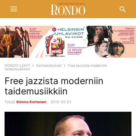
RONDO-LEHTI
Kantaesitykset
Free jazzista moderniin
taidemusiikkiin
Free jazzista moderniin
taidemusiikkiin
Tekijä
Kimmo Korhonen
-
2016-05-01