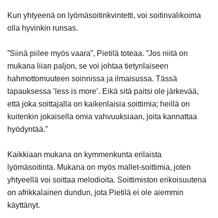
Kun yhtyeenä on lyömäsoitinkvintetti, voi soitinvalikoima
olla hyvinkin runsas.
”Siinä piilee myös vaara”, Pietilä toteaa. ”Jos niitä on
mukana liian paljon, se voi johtaa tietynlaiseen
hahmottomuuteen soinnissa ja ilmaisussa. Tässä
tapauksessa ’less is more’. Eikä sitä paitsi ole järkevää,
että joka soittajalla on kaikenlaisia soittimia; heillä on
kuitenkin jokaisella omia vahvuuksiaan, joita kannattaa
hyödyntää.”
Kaikkiaan mukana on kymmenkunta erilaista
lyömäsoitinta. Mukana on myös mallet-soittimia, joten
yhtyeellä voi soittaa melodioita. Soittimiston erikoisuutena
on afrikkalainen dundun, jota Pietilä ei ole aiemmin
käyttänyt.