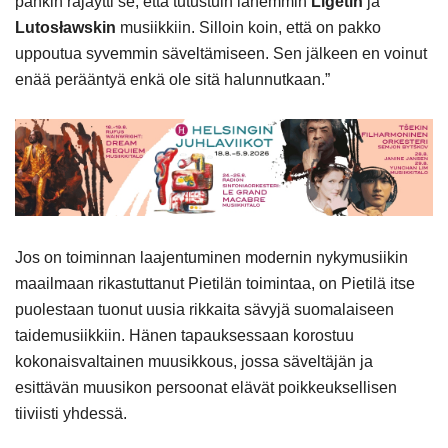
pankin räjäytti se, että tutustuin lähemmin
Ligetin
ja
Lutosławskin
musiikkiin. Silloin koin, että on pakko
uppoutua syvemmin säveltämiseen. Sen jälkeen en voinut
enää perääntyä enkä ole sitä halunnutkaan.”
Jos on toiminnan laajentuminen modernin nykymusiikin
maailmaan rikastuttanut Pietilän toimintaa, on Pietilä itse
puolestaan tuonut uusia rikkaita sävyjä suomalaiseen
taidemusiikkiin. Hänen tapauksessaan korostuu
kokonaisvaltainen muusikkous, jossa säveltäjän ja
esittävän muusikon persoonat elävät poikkeuksellisen
tiiviisti yhdessä.