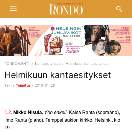
RONDO-LEHTI
Kantaesitykset
Helmikuun kantaesitykset
Helmikuun kantaesitykset
Tekijä
Toimitus
-
2019-01-29
1.2.
Mikko Nisula.
Yön enkeli.
Kaisa Ranta (sopraano),
Ilmo Ranta (piano). Temppeliaukion kirkko, Helsinki, klo
19.