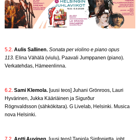
5.2.
Aulis Sallinen.
Sonata per violino e piano opus
113.
Elina Vähälä (viulu), Paavali Jumppanen (piano).
Verkatehdas, Hämeenlinna.
6.2.
Sami Klemola.
[uusi teos] Juhani Grönroos, Lauri
Hyvärinen, Jukka Kääriäinen ja Sigurður
Rögnvaldsson (sähkökitara). G Livelab, Helsinki. Musica
nova Helsinki.
7.2.
Antti Auvinen.
[uusi teos] Tapiola Sinfonietta, joht.