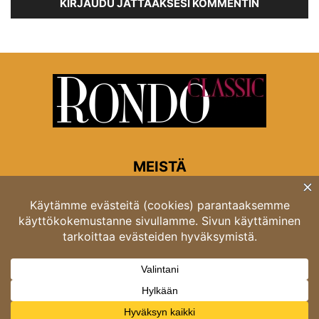
KIRJAUDU JÄTTÄÄKSESI KOMMENTIN
MEISTÄ
Rondon toimitus
Opastinsilta 6A 00520 Helsinki
Asiakaspalvelu: puh. 03 4246 5318
asiakaspalvelu@rondo.fi
Ota meihin yhteyttä:
toimitus@rondo.fi