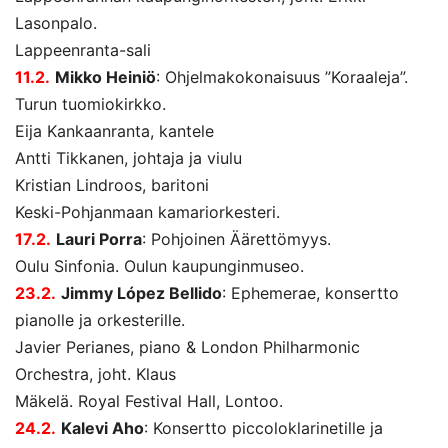
Lasonpalo.
Lappeenranta-sali
11.2.
Mikko Heiniö
: Ohjelmakokonaisuus ”Koraaleja”.
Turun tuomiokirkko.
Eija Kankaanranta, kantele
Antti Tikkanen, johtaja ja viulu
Kristian Lindroos, baritoni
Keski-Pohjanmaan kamariorkesteri.
17.2.
Lauri Porra
: Pohjoinen Äärettömyys.
Oulu Sinfonia. Oulun kaupunginmuseo.
23.2.
Jimmy López Bellido
: Ephemerae, konsertto
pianolle ja orkesterille.
Javier Perianes, piano & London Philharmonic
Orchestra, joht. Klaus
Mäkelä. Royal Festival Hall, Lontoo.
24.2.
Kalevi Aho
: Konsertto piccoloklarinetille ja