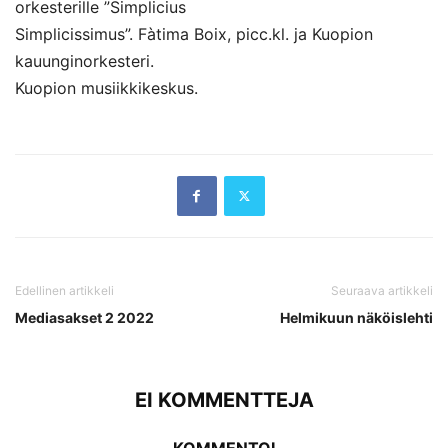
orkesterille ”Simplicius
Simplicissimus”. Fàtima Boix, picc.kl. ja Kuopion
kauunginorkesteri.
Kuopion musiikkikeskus.
Edellinen artikkeli
Seuraava artikkeli
Mediasakset 2 2022
Helmikuun näköislehti
EI KOMMENTTEJA
KOMMENTOI