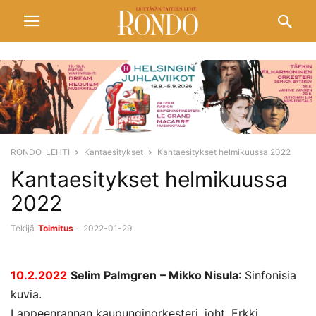
RONDO-LEHTI
Kantaesitykset
Kantaesitykset helmikuussa 2022
Kantaesitykset helmikuussa
2022
Tekijä
Toimitus
-
2022-01-29
10.2.2022
Selim Palmgren
– Mikko Nisula
: Sinfonisia
kuvia.
Lappeenrannan kaupunginorkesteri, joht. Erkki