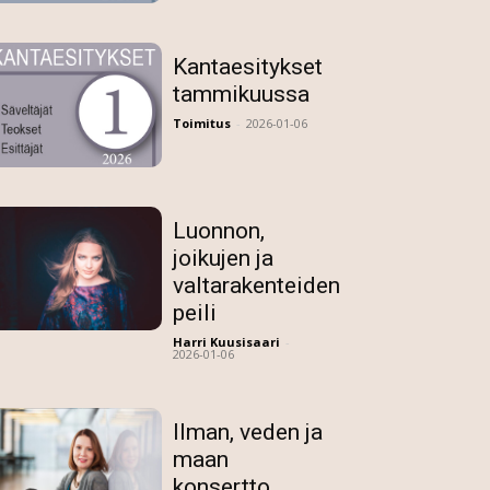
Kantaesitykset
tammikuussa
Toimitus
-
2026-01-06
Luonnon,
joikujen ja
valtarakenteiden
peili
Harri Kuusisaari
-
2026-01-06
Ilman, veden ja
maan
konsertto