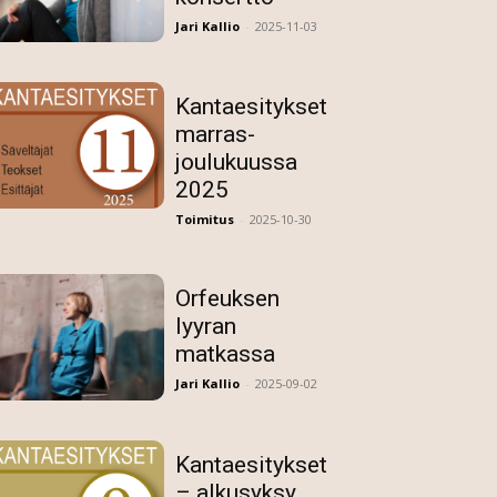
Jari Kallio
-
2025-11-03
Kantaesitykset
marras-
joulukuussa
2025
Toimitus
-
2025-10-30
Orfeuksen
lyyran
matkassa
Jari Kallio
-
2025-09-02
Kantaesitykset
– alkusyksy