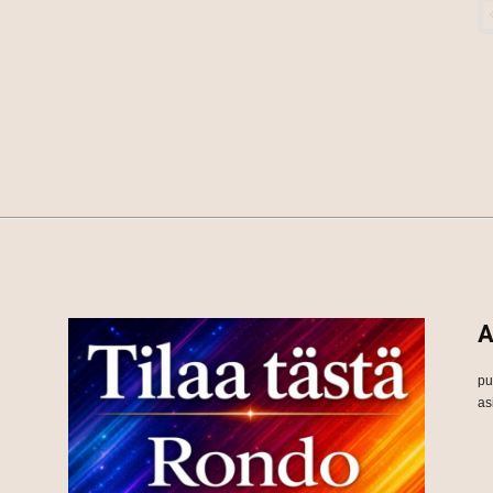
A
pu
as