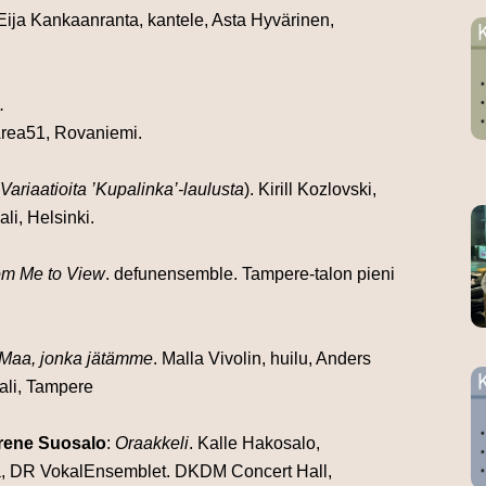
Eija Kankaanranta, kantele, Asta Hyvärinen,
.
Area51, Rovaniemi.
Variaatioita ’Kupalinka’-laulusta
).
Kirill Kozlovski,
li, Helsinki.
om Me to View
. defunensemble.
Tampere-talon pieni
Maa, jonka jätämme
.
Malla Vivolin, huilu, Anders
sali, Tampere
Irene Suosalo
:
Oraakkeli
.
Kalle Hakosalo,
a,
DR VokalEnsemblet. DKDM Concert Hall,