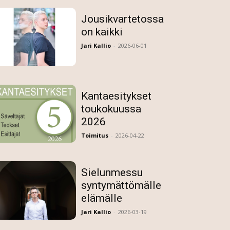
Jousikvartetossa
on kaikki
Jari Kallio
-
2026-06-01
Kantaesitykset
toukokuussa
2026
Toimitus
-
2026-04-22
Sielunmessu
syntymättömälle
elämälle
Jari Kallio
-
2026-03-19