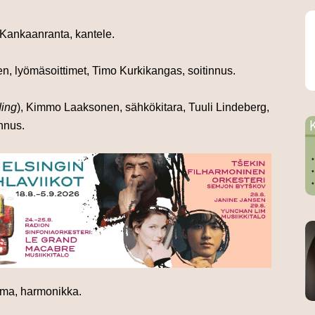
a Kankaanranta, kantele.
en, lyömäsoittimet,
Timo Kurkikangas, soitinnus.
ding
),
Kimmo Laaksonen, sähkökitara, Tuuli Lindeberg,
nnus.
oma, harmonikka.