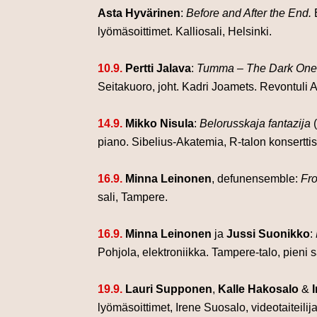
Asta Hyvärinen
:
Before and After the End.
lyömäsoittimet.
Kalliosali, Helsinki.
10.9.
Pertti Jalava
:
Tumma – The Dark One
Seitakuoro, joht. Kadri Joamets.
Revontuli 
14.9.
Mikko Nisula
:
Belorusskaja fantazija
(
piano. Sibelius-Akatemia, R-talon konserttisa
16.9.
Minna Leinonen
, defunensemble:
Fr
sali, Tampere.
16.9.
Minna Leinonen
ja
Jussi Suonikko
:
Pohjola, elektroniikka.
Tampere-talo, pieni 
19.9.
Lauri Supponen
,
Kalle Hakosalo
&
lyömäsoittimet, Irene Suosalo, videotaiteilij