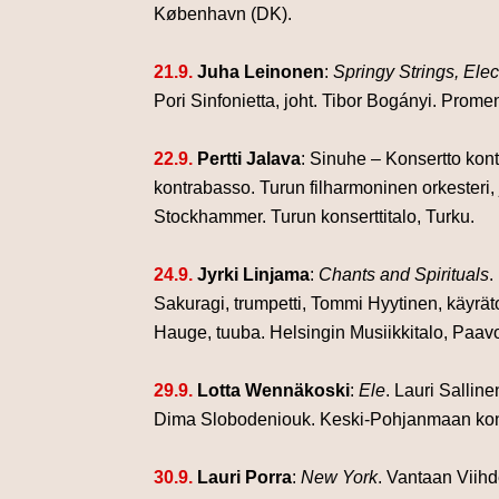
København (DK).
21.9.
Juha Leinonen
:
Springy Strings, Elec
Pori Sinfonietta, joht. Tibor Bogányi.
Promena
22.9.
Pertti Jalava
: Sinuhe – Konsertto kont
kontrabasso. Turun filharmoninen orkesteri,
Stockhammer. Turun konserttitalo, Turku.
24.9.
Jyrki Linjama
:
Chants and Spirituals
.
Sakuragi, trumpetti, Tommi Hyytinen, käyrä
Hauge, tuuba. Helsingin Musiikkitalo, Paavo
29.9.
Lotta Wennäkoski
:
Ele
. Lauri Sallinen
Dima Slobodeniouk.
Keski-Pohjanmaan kons
30.9.
Lauri Porra
:
New York
. Vantaan Viihd