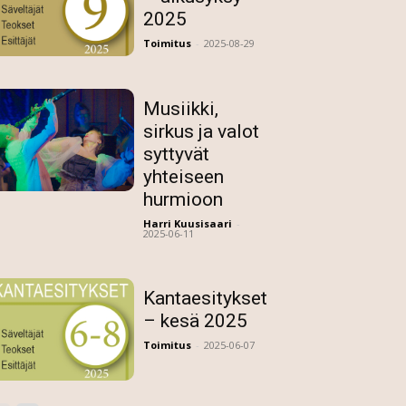
2025
Toimitus
-
2025-08-29
Musiikki,
sirkus ja valot
syttyvät
yhteiseen
hurmioon
Harri Kuusisaari
-
2025-06-11
Kantaesitykset
– kesä 2025
Toimitus
-
2025-06-07