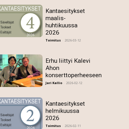
Kantaesitykset
maalis-
huhtikuussa
2026
Toimitus
-
2026-03-12
Erhu liittyi Kalevi
Ahon
konserttoperheeseen
Jari Kallio
-
2026-02-12
Kantaesitykset
helmikuussa
2026
Toimitus
-
2026-02-11