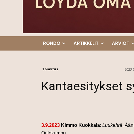
RONDO
ARTIKKELIT
ARVIOT
Toimitus
2023-
Kantaesitykset 
3.9.2023
Kimmo Kuokkala
:
Luukehrä
. Ääni
Outokumpu.