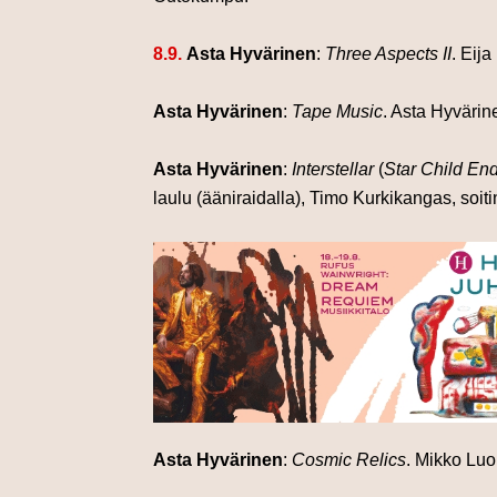
8.9.
Asta Hyvärinen
:
Three Aspects II
. Eij
Asta Hyvärinen
:
Tape Music
. Asta Hyvärin
Asta Hyvärinen
:
Interstellar
(
Star Child En
laulu (ääniraidalla),
Timo Kurkikangas, soiti
Asta Hyvärinen
:
Cosmic Relics
. Mikko Lu