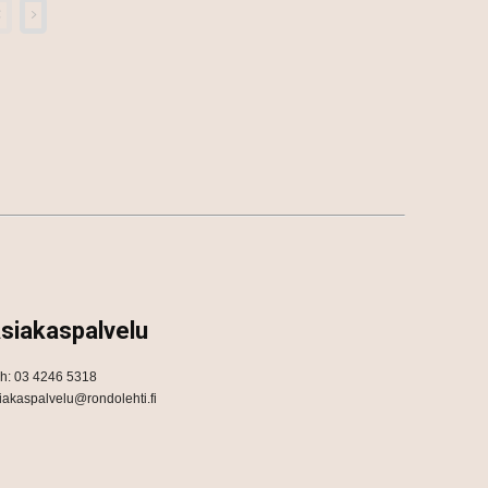
siakaspalvelu
h: 03 4246 5318
iakaspalvelu@rondolehti.fi