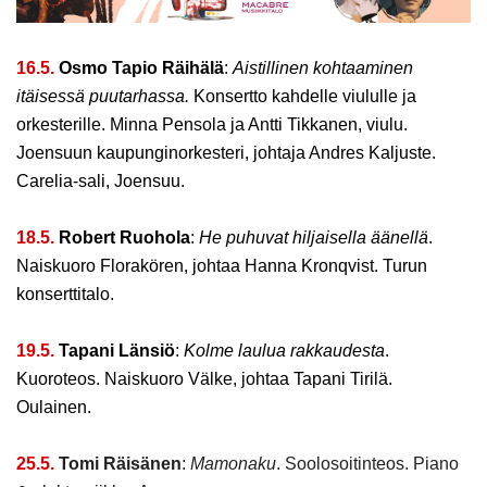
16.5.
Osmo Tapio Räihälä
:
Aistillinen kohtaaminen
itäisessä puutarhassa.
Konsertto kahdelle viululle ja
orkesterille. Minna Pensola ja Antti Tikkanen, viulu.
Joensuun kaupunginorkesteri, johtaja Andres Kaljuste.
Carelia-sali, Joensuu.
18.5.
Robert Ruohola
:
He puhuvat hiljaisella äänellä
.
Naiskuoro Florakören, johtaa Hanna Kronqvist. Turun
konserttitalo.
19.5.
Tapani Länsiö
:
Kolme laulua rakkaudesta
.
Kuoroteos.
Naiskuoro Välke, johtaa Tapani Tirilä.
Oulainen.
25.5.
Tomi Räisänen
:
Mamonaku
. Soolosoitinteos. Piano