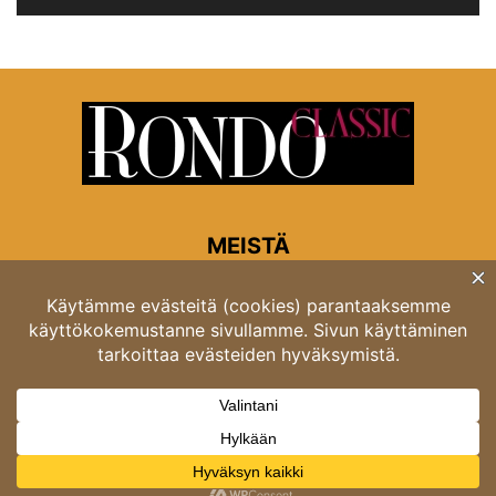
MEISTÄ
Rondon toimitus
Opastinsilta 6A 00520 Helsinki
Asiakaspalvelu: puh. 03 4246 5318
asiakaspalvelu@rondo.fi
Ota meihin yhteyttä:
toimitus@rondo.fi
© Classicus Oy 2026 ver 2.4