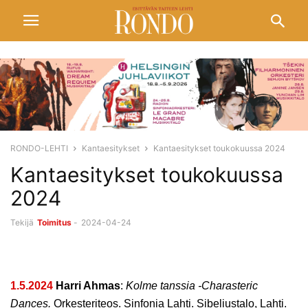
RONDO-LEHTI
Kantaesitykset
Kantaesitykset toukokuussa 2024
Kantaesitykset toukokuussa
2024
Tekijä
Toimitus
-
2024-04-24
1.5.2024
Harri Ahmas
:
Kolme tanssia -Charasteric
Dances.
Orkesteriteos. Sinfonia Lahti. Sibeliustalo, Lahti.