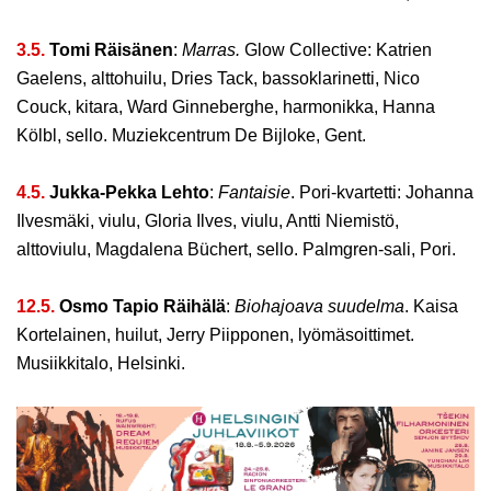
3.5.
Tomi Räisänen
:
Marras.
Glow Collective: Katrien
Gaelens, alttohuilu, Dries Tack, bassoklarinetti,
Nico
Couck, kitara, Ward Ginneberghe, harmonikka, Hanna
Kölbl, sello. Muziekcentrum De Bijloke, Gent.
4.5.
Jukka-Pekka Lehto
:
Fantaisie
. Pori-kvartetti: Johanna
Ilvesmäki, viulu, Gloria Ilves, viulu,
Antti Niemistö,
alttoviulu, Magdalena Büchert, sello. Palmgren-sali, Pori.
12.5.
Osmo Tapio Räihälä
:
Biohajoava suudelma
. Kaisa
Kortelainen, huilut,
Jerry Piipponen, lyömäsoittimet.
Musiikkitalo, Helsinki.