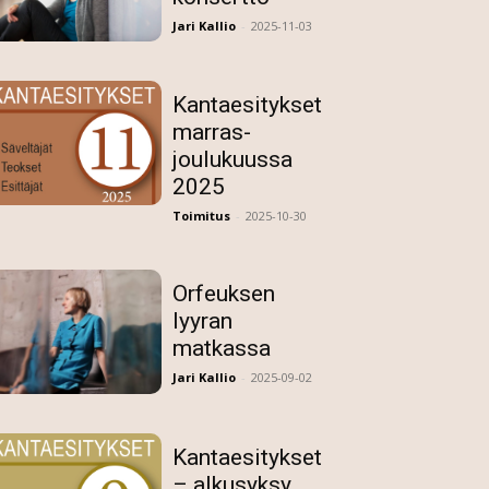
Jari Kallio
-
2025-11-03
Kantaesitykset
marras-
joulukuussa
2025
Toimitus
-
2025-10-30
Orfeuksen
lyyran
matkassa
Jari Kallio
-
2025-09-02
Kantaesitykset
– alkusyksy