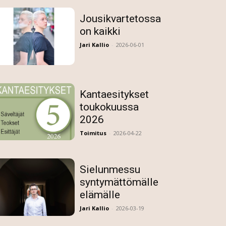
Jousikvartetossa
on kaikki
Jari Kallio
-
2026-06-01
Kantaesitykset
toukokuussa
2026
Toimitus
-
2026-04-22
Sielunmessu
syntymättömälle
elämälle
Jari Kallio
-
2026-03-19