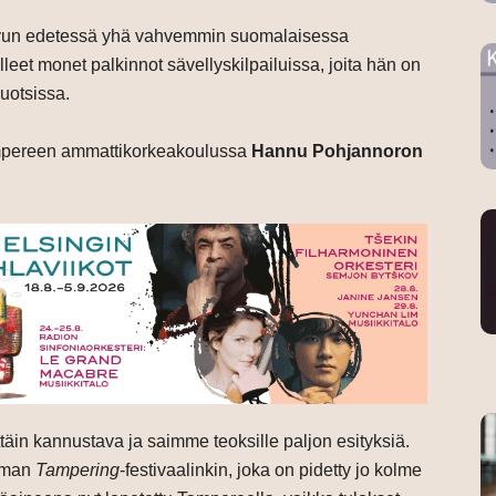
uvun edetessä yhä vahvemmin suomalaisessa
leet monet palkinnot sävellyskilpailuissa, joita hän on
uotsissa.
mpereen ammattikorkeakoulussa
Hannu Pohjannoron
erittäin kannustava ja saimme teoksille paljon esityksiä.
 oman
Tampering
-festivaalinkin, joka on pidetty jo kolme