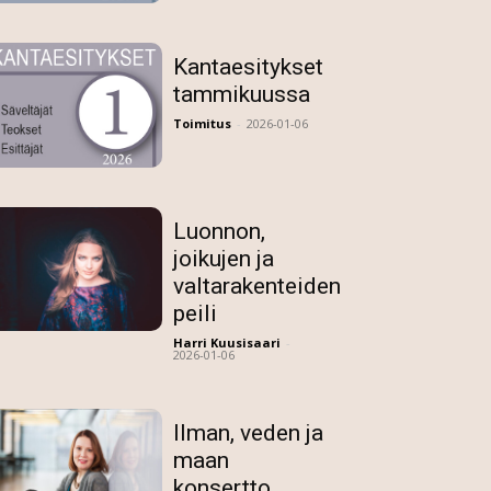
Kantaesitykset
tammikuussa
Toimitus
-
2026-01-06
Luonnon,
joikujen ja
valtarakenteiden
peili
Harri Kuusisaari
-
2026-01-06
Ilman, veden ja
maan
konsertto