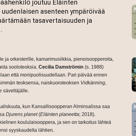
äähenkilö joutuu Eläinten
u uudenlaisen asenteen ympäröivää
märtämään tasavertaisuuden ja
.
lle ja orkesterille, kamarimusiikkia, pienoisoopperoita,
eita sooloteoksia.
Cecilia Damströmin
(s. 1988)
ellaan että monipuolisuudellaan. Pari päivää ennen
eisimmän teoksensa, naiskuoroteoksen
Vidkänning
,
säveltäjälle.
aaliskuuta, kun Kansallisoopperan Alminsalissa saa
nsa
Djurens planet
(
Eläinten planeetta
; 2018).
linen koululaisooppera, ja sen on tarkoitus lähteä
ensi syyskaudelta lähtien.