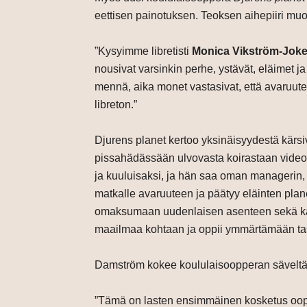
eettisen painotuksen. Teoksen aihepiiri muo
”Kysyimme libretisti
Monica Vikström-Joke
nousivat varsinkin perhe, ystävät, eläimet ja
mennä, aika monet vastasivat, että avaruuteen
libreton.”
Djurens planet kertoo yksinäisyydestä kärsi
pissahädässään ulvovasta koirastaan videon
ja kuuluisaksi, ja hän saa oman managerin
matkalle avaruuteen ja päätyy eläinten plane
omaksumaan uudenlaisen asenteen sekä kal
maailmaa kohtaan ja oppii ymmärtämään tas
Damström kokee koululaisoopperan säveltämi
”Tämä on lasten ensimmäinen kosketus ooppe