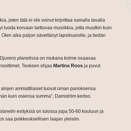
ia, joten tätä ei ole voinut kirjoittaa samalla tavalla
yt luoda korvaan tarttuvaa musiikkia, jotta muutkin kuin
Olen aika paljon säveltänyt lapsikuorolle, ja tiedän
Djurens planetissa
on mukana kolme osaavaa
insoittimet. Teoksen ohjaa
Martina Roos
ja puvut
ri alojen ammattilaiset tuovat oman panoksensa
mmän kuin osiensa summa”, Damström kertoo.
planetin
esityksiä on tulossa jopa 50-60 kouluun ja
eos saa poikkeuksellisen laajan yleisön.