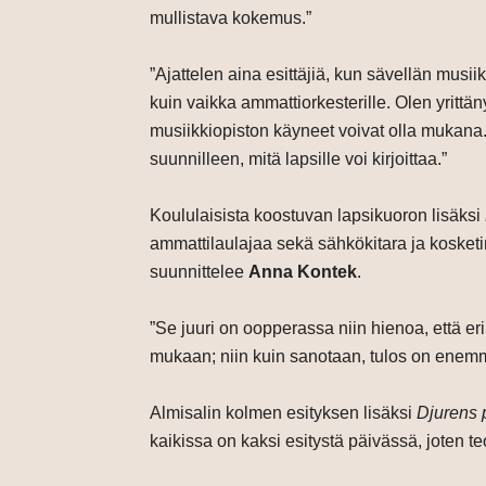
mullistava kokemus.”
”Ajattelen aina esittäjiä, kun sävellän musiikk
kuin vaikka ammattiorkesterille. Olen yrittän
musiikkiopiston käyneet voivat olla mukana. 
suunnilleen, mitä lapsille voi kirjoittaa.”
Koululaisista koostuvan lapsikuoron lisäksi
ammattilaulajaa sekä sähkökitara ja kosket
suunnittelee
Anna Kontek
.
”Se juuri on oopperassa niin hienoa, että e
mukaan; niin kuin sanotaan, tulos on ene
Almisalin kolmen esityksen lisäksi
Djurens 
kaikissa on kaksi esitystä päivässä, joten t