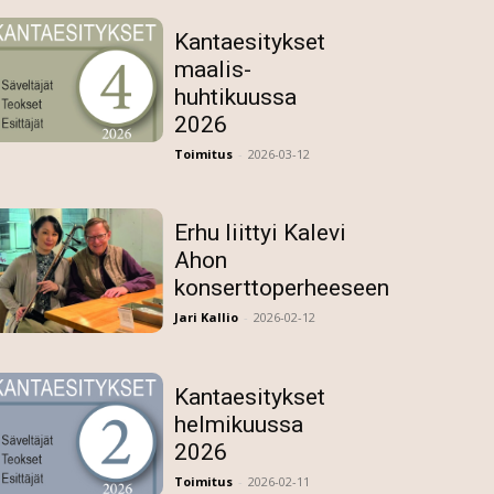
Kantaesitykset
maalis-
huhtikuussa
2026
Toimitus
-
2026-03-12
Erhu liittyi Kalevi
Ahon
konserttoperheeseen
Jari Kallio
-
2026-02-12
Kantaesitykset
helmikuussa
2026
Toimitus
-
2026-02-11