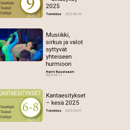
2025
Toimitus
-
2025-08-29
Musiikki,
sirkus ja valot
syttyvät
yhteiseen
hurmioon
Harri Kuusisaari
-
2025-06-11
Kantaesitykset
– kesä 2025
Toimitus
-
2025-06-07