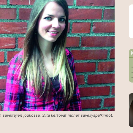
säveltäjien joukossa. Siitä kertovat monet sävellyspalkinnot.