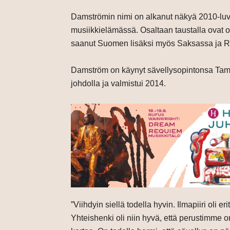
Damströmin nimi on alkanut näkyä 2010-l
musiikkielämässä. Osaltaan taustalla ovat ol
saanut Suomen lisäksi myös Saksassa ja R
Damström on käynyt sävellysopintonsa Ta
johdolla ja valmistui 2014.
”Viihdyin siellä todella hyvin. Ilmapiiri oli 
Yhteishenki oli niin hyvä, että perustimme