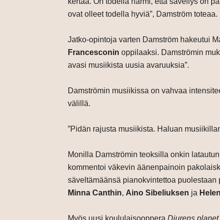
kertaa. On todella harmi, että sävellys on p
ovat olleet todella hyviä”, Damström toteaa.
Jatko-opintoja varten Damström hakeutui M
Francesconin
oppilaaksi. Damströmin muka
avasi musiikista uusia avaruuksia”.
Damströmin musiikissa on vahvaa intensiteett
välillä.
”Pidän rajusta musiikista. Haluan musiikillan
Monilla Damströmin teoksilla onkin latautun
kommentoi väkevin äänenpainoin pakolaisk
säveltämäänsä pianokvintettoa puolestaan 
Minna Canthin
,
Aino Sibeliuksen
ja
Helen
Myös uusi koululaisooppera
Djurens planet