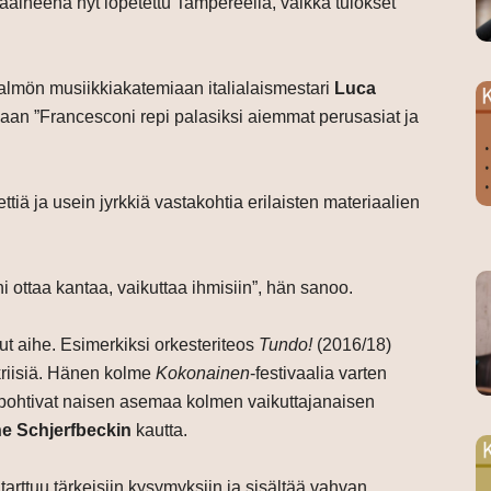
ääaineena nyt lopetettu Tampereella, vaikka tulokset
almön musiikkiakatemiaan italialaismestari
Luca
an ”Francesconi repi palasiksi aiemmat perusasiat ja
iä ja usein jyrkkiä vastakohtia erilaisten materiaalien
i ottaa kantaa, vaikuttaa ihmisiin”, hän sanoo.
ut aihe. Esimerkiksi orkesteriteos
Tundo!
(2016/18)
riisiä. Hänen kolme
Kokonainen
-festivaalia varten
pohtivat naisen asemaa kolmen vaikuttajanaisen
e Schjerfbeckin
kautta.
tarttuu tärkeisiin kysymyksiin ja sisältää vahvan