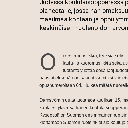
Uudessa koululaisoopperassa p
planeetalle, jossa hän omaksu
maailmaa kohtaan ja oppii ym
keskinäisen huolenpidon arvon
O
rkesterimusiikkia, teoksia solisti
laulu- ja kuoromusiikkia sekä us
tuotanto yllättää sekä laajuude
haastattelua hän on saanut valmiiksi viim
opusnumeroltaan 64. Huikea määrä nuorelle 
Damströmin uutta tuotantoa kuullaan 15. m
kantaesityksensä hänen koululaisooppera
Kyseessä on Suomen ensimmäinen ruotsinkie
kiertämään Suomen ruotsinkielisiä kouluja 