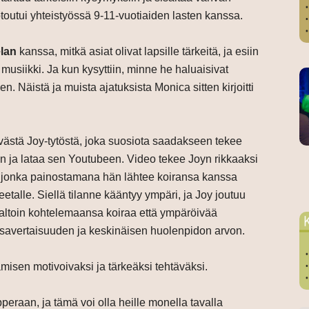
toutui yhteistyössä 9-11-vuotiaiden lasten kanssa.
lan
kanssa, mitkä asiat olivat lapsille tärkeitä, ja esiin
 musiikki. Ja kun kysyttiin, minne he haluaisivat
. Näistä ja muista ajatuksista Monica sitten kirjoitti
västä Joy-tytöstä, joka suosiota saadakseen tekee
 ja lataa sen Youtubeen. Video tekee Joyn rikkaaksi
, jonka painostamana hän lähtee koiransa kanssa
etalle. Siellä tilanne kääntyy ympäri, ja Joy joutuu
toin kohtelemaansa koiraa että ympäröivää
avertaisuuden ja keskinäisen huolenpidon arvon.
sen motivoivaksi ja tärkeäksi tehtäväksi.
raan, ja tämä voi olla heille monella tavalla