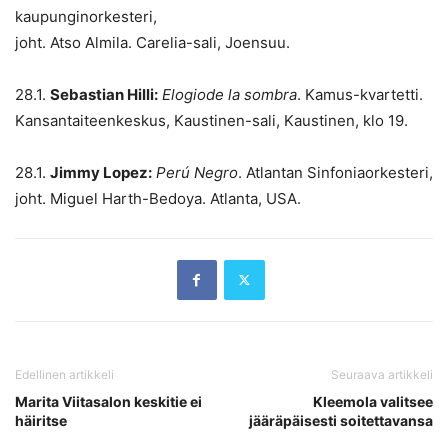
kaupunginorkesteri,
joht. Atso Almila. Carelia-sali, Joensuu.
28.1.
Sebastian Hilli:
Elogiode la sombra
. Kamus-kvartetti.
Kansantaiteenkeskus, Kaustinen-sali, Kaustinen, klo 19.
28.1.
Jimmy Lopez:
Perú Negro
. Atlantan Sinfoniaorkesteri,
joht. Miguel Harth-Bedoya. Atlanta, USA.
Edellinen artikkeli
Seuraava artikkeli
Marita Viitasalon keskitie ei
Kleemola valitsee
häiritse
jääräpäisesti soitettavansa