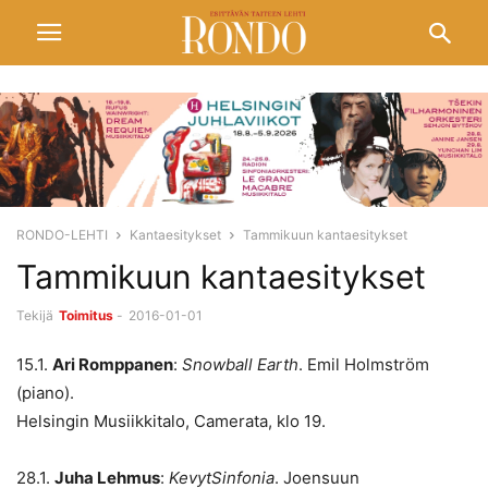
RONDO-LEHTI
Kantaesitykset
Tammikuun kantaesitykset
Tammikuun kantaesitykset
Tekijä
Toimitus
-
2016-01-01
15.1.
Ari Romppanen
:
Snowball Earth
. Emil Holmström
(piano).
Helsingin Musiikkitalo, Camerata, klo 19.
28.1.
Juha Lehmus
:
KevytSinfonia
. Joensuun