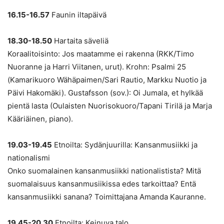
16.15-16.57
Faunin iltapäivä
18.30-18.50
Hartaita säveliä
Koraalitoisinto: Jos maatamme ei rakenna (RKK/Timo
Nuoranne ja Harri Viitanen, urut). Krohn: Psalmi 25
(Kamarikuoro Wähäpaimen/Sari Rautio, Markku Nuotio ja
Päivi Hakomäki). Gustafsson (sov.): Oi Jumala, et hylkää
pientä lasta (Oulaisten Nuorisokuoro/Tapani Tirilä ja Marja
Kääriäinen, piano).
19.03-19.45
Etnoilta: Sydänjuurilla: Kansanmusiikki ja
nationalismi
Onko suomalainen kansanmusiikki nationalistista? Mitä
suomalaisuus kansanmusiikissa edes tarkoittaa? Entä
kansanmusiikki sanana? Toimittajana Amanda Kauranne.
19.45-20.30
Etnoilta: Keinuva talo