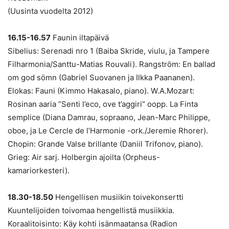
(Uusinta vuodelta 2012)
16.15-16.57
Faunin iltapäivä
Sibelius: Serenadi nro 1 (Baiba Skride, viulu, ja Tampere
Filharmonia/Santtu-Matias Rouvali). Rangström: En ballad
om god sömn (Gabriel Suovanen ja Ilkka Paananen).
Elokas: Fauni (Kimmo Hakasalo, piano). W.A.Mozart:
Rosinan aaria ”Senti l’eco, ove t’aggiri” oopp. La Finta
semplice (Diana Damrau, sopraano, Jean-Marc Philippe,
oboe, ja Le Cercle de l’Harmonie -ork./Jeremie Rhorer).
Chopin: Grande Valse brillante (Daniil Trifonov, piano).
Grieg: Air sarj. Holbergin ajoilta (Orpheus-
kamariorkesteri).
18.30-18.50
Hengellisen musiikin toivekonsertti
Kuuntelijoiden toivomaa hengellistä musiikkia.
Koraalitoisinto: Käy kohti isänmaatansa (Radion