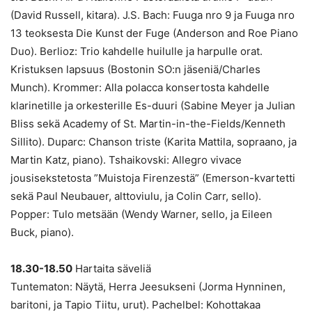
(David Russell, kitara). J.S. Bach: Fuuga nro 9 ja Fuuga nro
13 teoksesta Die Kunst der Fuge (Anderson and Roe Piano
Duo). Berlioz: Trio kahdelle huilulle ja harpulle orat.
Kristuksen lapsuus (Bostonin SO:n jäseniä/Charles
Munch). Krommer: Alla polacca konsertosta kahdelle
klarinetille ja orkesterille Es-duuri (Sabine Meyer ja Julian
Bliss sekä Academy of St. Martin-in-the-Fields/Kenneth
Sillito). Duparc: Chanson triste (Karita Mattila, sopraano, ja
Martin Katz, piano). Tshaikovski: Allegro vivace
jousisekstetosta ”Muistoja Firenzestä” (Emerson-kvartetti
sekä Paul Neubauer, alttoviulu, ja Colin Carr, sello).
Popper: Tulo metsään (Wendy Warner, sello, ja Eileen
Buck, piano).
18.30-18.50
Hartaita säveliä
Tuntematon: Näytä, Herra Jeesukseni (Jorma Hynninen,
baritoni, ja Tapio Tiitu, urut). Pachelbel: Kohottakaa