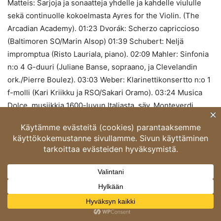
Matteis: Sarjoja ja sonaatteja yhdelle ja kahdelle viululle
sekä continuolle kokoelmasta Ayres for the Violin. (The
Arcadian Academy). 01:23 Dvorák: Scherzo capriccioso
(Baltimoren SO/Marin Alsop) 01:39 Schubert: Neljä
impromptua (Risto Lauriala, piano). 02:09 Mahler: Sinfonia
n:o 4 G-duuri (Juliane Banse, sopraano, ja Clevelandin
ork./Pierre Boulez). 03:03 Weber: Klarinettikonsertto n:o 1
f-molli (Kari Kriikku ja RSO/Sakari Oramo). 03:24 Musica
Dolce, musiikkia 1600-luvun Italiasta, säv. Monteverdi,
Cavalli, Caccini, Storace, Rossi, d’India, Strozzi ja Cima
(Julianne Baird, sopraano, ja Colin Tilney, cembalo). 04:35
Britten: Sinfonia da requiem. (Sydneyn SO/Mark
Wigglesworth). 04:53 Händel: Radamistuksen aaria Ombra
cara di mia sposa oopp. Radamistus. (Lorraine Hunt
Lieberson, mezzosopraano, ja Philharmonia-
barokkiork./Nicholas McGegan). 05:03 Glazunov: Sinfonia
n:o 6 c-molli. (Neuvostoliiton kulttuuriministeriön
SO/Gennadi Rozhdestvenski). 05:45 Gounod: