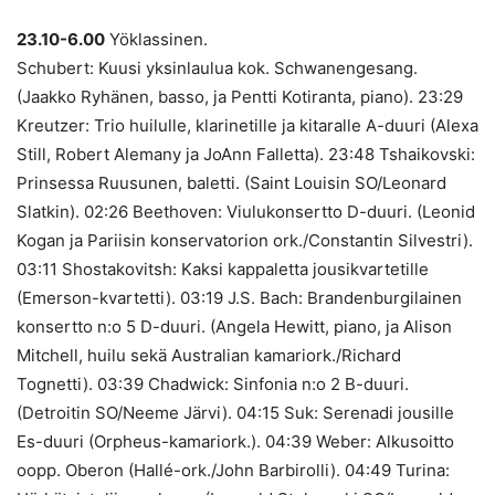
23.10-6.00
Yöklassinen.
Schubert: Kuusi yksinlaulua kok. Schwanengesang.
(Jaakko Ryhänen, basso, ja Pentti Kotiranta, piano). 23:29
Kreutzer: Trio huilulle, klarinetille ja kitaralle A-duuri (Alexa
Still, Robert Alemany ja JoAnn Falletta). 23:48 Tshaikovski:
Prinsessa Ruusunen, baletti. (Saint Louisin SO/Leonard
Slatkin). 02:26 Beethoven: Viulukonsertto D-duuri. (Leonid
Kogan ja Pariisin konservatorion ork./Constantin Silvestri).
03:11 Shostakovitsh: Kaksi kappaletta jousikvartetille
(Emerson-kvartetti). 03:19 J.S. Bach: Brandenburgilainen
konsertto n:o 5 D-duuri. (Angela Hewitt, piano, ja Alison
Mitchell, huilu sekä Australian kamariork./Richard
Tognetti). 03:39 Chadwick: Sinfonia n:o 2 B-duuri.
(Detroitin SO/Neeme Järvi). 04:15 Suk: Serenadi jousille
Es-duuri (Orpheus-kamariork.). 04:39 Weber: Alkusoitto
oopp. Oberon (Hallé-ork./John Barbirolli). 04:49 Turina: