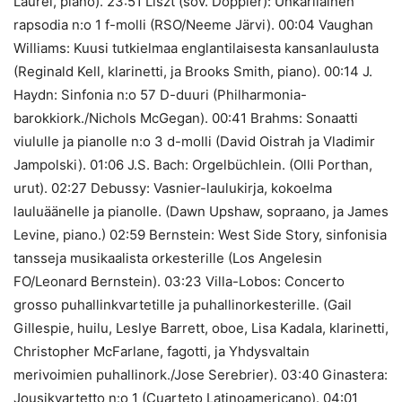
Laurel, piano). 23:51 Liszt (sov. Doppler): Unkarilainen
rapsodia n:o 1 f-molli (RSO/Neeme Järvi). 00:04 Vaughan
Williams: Kuusi tutkielmaa englantilaisesta kansanlaulusta
(Reginald Kell, klarinetti, ja Brooks Smith, piano). 00:14 J.
Haydn: Sinfonia n:o 57 D-duuri (Philharmonia-
barokkiork./Nichols McGegan). 00:41 Brahms: Sonaatti
viululle ja pianolle n:o 3 d-molli (David Oistrah ja Vladimir
Jampolski). 01:06 J.S. Bach: Orgelbüchlein. (Olli Porthan,
urut). 02:27 Debussy: Vasnier-laulukirja, kokoelma
lauluäänelle ja pianolle. (Dawn Upshaw, sopraano, ja James
Levine, piano.) 02:59 Bernstein: West Side Story, sinfonisia
tansseja musikaalista orkesterille (Los Angelesin
FO/Leonard Bernstein). 03:23 Villa-Lobos: Concerto
grosso puhallinkvartetille ja puhallinorkesterille. (Gail
Gillespie, huilu, Leslye Barrett, oboe, Lisa Kadala, klarinetti,
Christopher McFarlane, fagotti, ja Yhdysvaltain
merivoimien puhallinork./Jose Serebrier). 03:40 Ginastera:
Jousikvartetto n:o 1 (Cuarteto Latinoamericano). 04:01