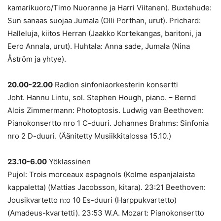
kamarikuoro/Timo Nuoranne ja Harri Viitanen). Buxtehude:
Sun sanaas suojaa Jumala (Olli Porthan, urut). Prichard:
Halleluja, kiitos Herran (Jaakko Kortekangas, baritoni, ja
Eero Annala, urut). Huhtala: Anna sade, Jumala (Nina
Åström ja yhtye).
20.00-22.00
Radion sinfoniaorkesterin konsertti
Joht. Hannu Lintu, sol. Stephen Hough, piano. – Bernd
Alois Zimmermann: Photoptosis. Ludwig van Beethoven:
Pianokonsertto nro 1 C-duuri. Johannes Brahms: Sinfonia
nro 2 D-duuri. (Äänitetty Musiikkitalossa 15.10.)
23.10-6.00
Yöklassinen
Pujol: Trois morceaux espagnols (Kolme espanjalaista
kappaletta) (Mattias Jacobsson, kitara). 23:21 Beethoven:
Jousikvartetto n:o 10 Es-duuri (Harppukvartetto)
(Amadeus-kvartetti). 23:53 W.A. Mozart: Pianokonsertto