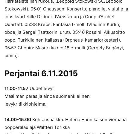
Härkätaistelijan rukous. (Leopold Stokowski SO/Leopold
Stokowski). 05:01 Chausson: Konsertto pianolle, viululle ja
jousikvartetille D-duuri (Weiss-duo ja Coup d’Archet
Quartet). 05:38 Krebs: Fantasia f-molli (Vladimir Kurlin,
oboe, ja Sergei Tsatsorin, urut). 05:46 Rossini: Alkusoitto
oopp. Turkkilainen Italiassa (Orpheus-kamariorkesteri).
05:57 Chopin: Masurkka n:o 18 c-molli (Gergely Bogányi,
piano).
Perjantai 6.11.2015
11.00-11.57
Uudet levyt
Maailman paras ja ainoa suomenkielinen
levykritiikkiohjelma.
14.00-15.00
Kohtauspaikka: Helena Hannikaisen vieraana
oopperalaulaja Waltteri Torikka