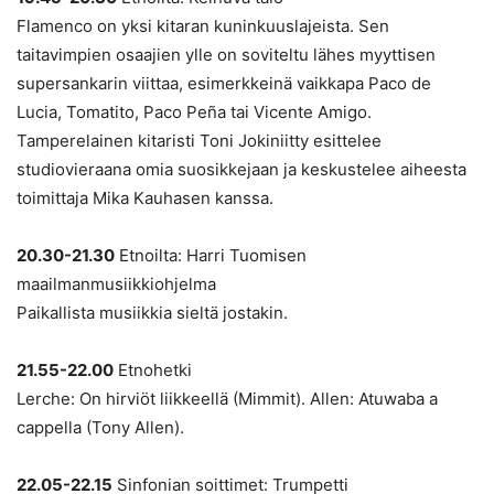
Flamenco on yksi kitaran kuninkuuslajeista. Sen
taitavimpien osaajien ylle on soviteltu lähes myyttisen
supersankarin viittaa, esimerkkeinä vaikkapa Paco de
Lucia, Tomatito, Paco Peña tai Vicente Amigo.
Tamperelainen kitaristi Toni Jokiniitty esittelee
studiovieraana omia suosikkejaan ja keskustelee aiheesta
toimittaja Mika Kauhasen kanssa.
20.30-21.30
Etnoilta: Harri Tuomisen
maailmanmusiikkiohjelma
Paikallista musiikkia sieltä jostakin.
21.55-22.00
Etnohetki
Lerche: On hirviöt liikkeellä (Mimmit). Allen: Atuwaba a
cappella (Tony Allen).
22.05-22.15
Sinfonian soittimet: Trumpetti