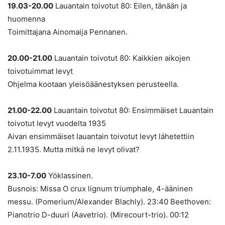
19.03-20.00
Lauantain toivotut 80: Eilen, tänään ja
huomenna
Toimittajana Ainomaija Pennanen.
20.00-21.00
Lauantain toivotut 80: Kaikkien aikojen
toivotuimmat levyt
Ohjelma kootaan yleisöäänestyksen perusteella.
21.00-22.00
Lauantain toivotut 80: Ensimmäiset Lauantain
toivotut levyt vuodelta 1935
Aivan ensimmäiset lauantain toivotut levyt lähetettiin
2.11.1935. Mutta mitkä ne levyt olivat?
23.10-7.00
Yöklassinen.
Busnois: Missa O crux lignum triumphale, 4-ääninen
messu. (Pomerium/Alexander Blachly). 23:40 Beethoven:
Pianotrio D-duuri (Aavetrio). (Mirecourt-trio). 00:12