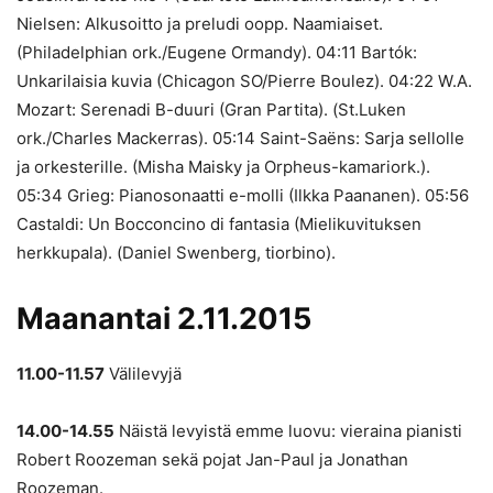
Nielsen: Alkusoitto ja preludi oopp. Naamiaiset.
(Philadelphian ork./Eugene Ormandy). 04:11 Bartók:
Unkarilaisia kuvia (Chicagon SO/Pierre Boulez). 04:22 W.A.
Mozart: Serenadi B-duuri (Gran Partita). (St.Luken
ork./Charles Mackerras). 05:14 Saint-Saëns: Sarja sellolle
ja orkesterille. (Misha Maisky ja Orpheus-kamariork.).
05:34 Grieg: Pianosonaatti e-molli (Ilkka Paananen). 05:56
Castaldi: Un Bocconcino di fantasia (Mielikuvituksen
herkkupala). (Daniel Swenberg, tiorbino).
Maanantai 2.11.2015
11.00-11.57
Välilevyjä
14.00-14.55
Näistä levyistä emme luovu: vieraina pianisti
Robert Roozeman sekä pojat Jan-Paul ja Jonathan
Roozeman.