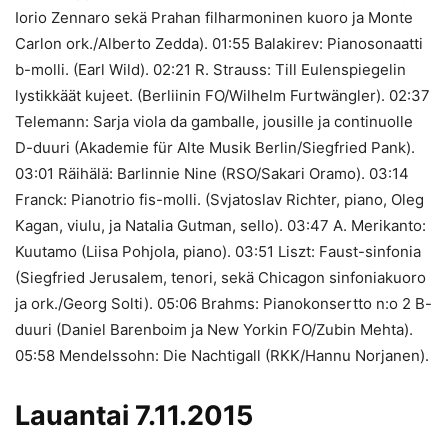
Iorio Zennaro sekä Prahan filharmoninen kuoro ja Monte
Carlon ork./Alberto Zedda). 01:55 Balakirev: Pianosonaatti
b-molli. (Earl Wild). 02:21 R. Strauss: Till Eulenspiegelin
lystikkäät kujeet. (Berliinin FO/Wilhelm Furtwängler). 02:37
Telemann: Sarja viola da gamballe, jousille ja continuolle
D-duuri (Akademie für Alte Musik Berlin/Siegfried Pank).
03:01 Räihälä: Barlinnie Nine (RSO/Sakari Oramo). 03:14
Franck: Pianotrio fis-molli. (Svjatoslav Richter, piano, Oleg
Kagan, viulu, ja Natalia Gutman, sello). 03:47 A. Merikanto:
Kuutamo (Liisa Pohjola, piano). 03:51 Liszt: Faust-sinfonia
(Siegfried Jerusalem, tenori, sekä Chicagon sinfoniakuoro
ja ork./Georg Solti). 05:06 Brahms: Pianokonsertto n:o 2 B-
duuri (Daniel Barenboim ja New Yorkin FO/Zubin Mehta).
05:58 Mendelssohn: Die Nachtigall (RKK/Hannu Norjanen).
Lauantai 7.11.2015