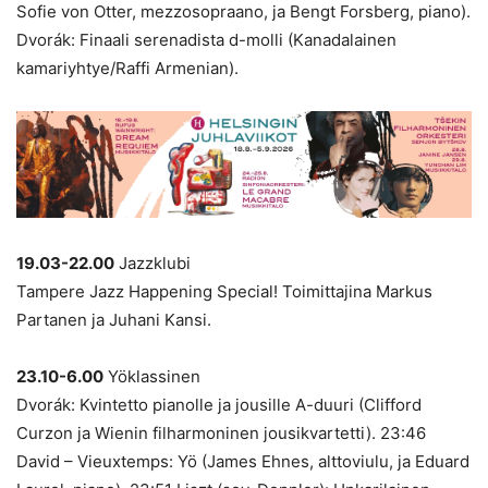
Sofie von Otter, mezzosopraano, ja Bengt Forsberg, piano).
Dvorák: Finaali serenadista d-molli (Kanadalainen
kamariyhtye/Raffi Armenian).
19.03-22.00
Jazzklubi
Tampere Jazz Happening Special! Toimittajina Markus
Partanen ja Juhani Kansi.
23.10-6.00
Yöklassinen
Dvorák: Kvintetto pianolle ja jousille A-duuri (Clifford
Curzon ja Wienin filharmoninen jousikvartetti). 23:46
David – Vieuxtemps: Yö (James Ehnes, alttoviulu, ja Eduard