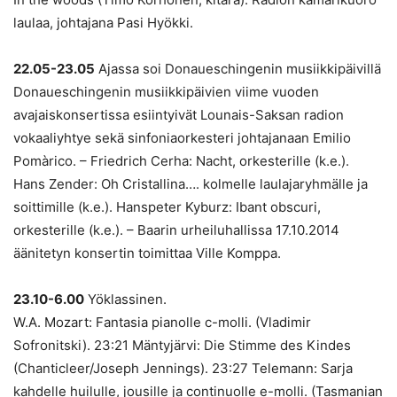
laulaa, johtajana Pasi Hyökki.
22.05-23.05
Ajassa soi Donaueschingenin musiikkipäivillä
Donaueschingenin musiikkipäivien viime vuoden
avajaiskonsertissa esiintyivät Lounais-Saksan radion
vokaaliyhtye sekä sinfoniaorkesteri johtajanaan Emilio
Pomàrico. – Friedrich Cerha: Nacht, orkesterille (k.e.).
Hans Zender: Oh Cristallina…. kolmelle laulajaryhmälle ja
soittimille (k.e.). Hanspeter Kyburz: Ibant obscuri,
orkesterille (k.e.). – Baarin urheiluhallissa 17.10.2014
äänitetyn konsertin toimittaa Ville Komppa.
23.10-6.00
Yöklassinen.
W.A. Mozart: Fantasia pianolle c-molli. (Vladimir
Sofronitski). 23:21 Mäntyjärvi: Die Stimme des Kindes
(Chanticleer/Joseph Jennings). 23:27 Telemann: Sarja
kahdelle huilulle, jousille ja continuolle e-molli. (Tasmanian