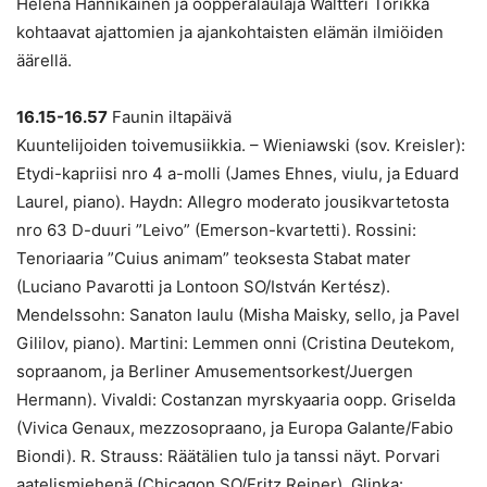
Helena Hannikainen ja oopperalaulaja Waltteri Torikka
kohtaavat ajattomien ja ajankohtaisten elämän ilmiöiden
äärellä.
16.15-16.57
Faunin iltapäivä
Kuuntelijoiden toivemusiikkia. – Wieniawski (sov. Kreisler):
Etydi-kapriisi nro 4 a-molli (James Ehnes, viulu, ja Eduard
Laurel, piano). Haydn: Allegro moderato jousikvartetosta
nro 63 D-duuri ”Leivo” (Emerson-kvartetti). Rossini:
Tenoriaaria ”Cuius animam” teoksesta Stabat mater
(Luciano Pavarotti ja Lontoon SO/István Kertész).
Mendelssohn: Sanaton laulu (Misha Maisky, sello, ja Pavel
Gililov, piano). Martini: Lemmen onni (Cristina Deutekom,
sopraanom, ja Berliner Amusementsorkest/Juergen
Hermann). Vivaldi: Costanzan myrskyaaria oopp. Griselda
(Vivica Genaux, mezzosopraano, ja Europa Galante/Fabio
Biondi). R. Strauss: Räätälien tulo ja tanssi näyt. Porvari
aatelismiehenä (Chicagon SO/Fritz Reiner). Glinka: