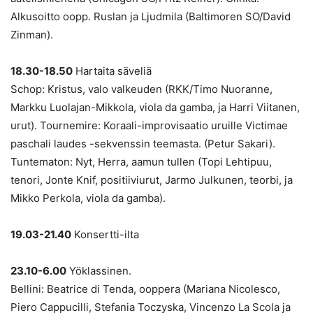
Alkusoitto oopp. Ruslan ja Ljudmila (Baltimoren SO/David
Zinman).
18.30-18.50
Hartaita säveliä
Schop: Kristus, valo valkeuden (RKK/Timo Nuoranne,
Markku Luolajan-Mikkola, viola da gamba, ja Harri Viitanen,
urut). Tournemire: Koraali-improvisaatio uruille Victimae
paschali laudes -sekvenssin teemasta. (Petur Sakari).
Tuntematon: Nyt, Herra, aamun tullen (Topi Lehtipuu,
tenori, Jonte Knif, positiiviurut, Jarmo Julkunen, teorbi, ja
Mikko Perkola, viola da gamba).
19.03-21.40
Konsertti-ilta
23.10-6.00
Yöklassinen.
Bellini: Beatrice di Tenda, ooppera (Mariana Nicolesco,
Piero Cappucilli, Stefania Toczyska, Vincenzo La Scola ja