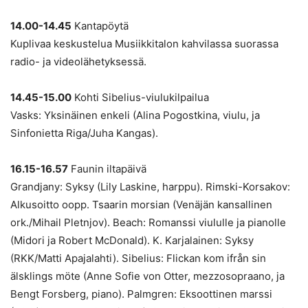
14.00-14.45
Kantapöytä
Kuplivaa keskustelua Musiikkitalon kahvilassa suorassa
radio- ja videolähetyksessä.
14.45-15.00
Kohti Sibelius-viulukilpailua
Vasks: Yksinäinen enkeli (Alina Pogostkina, viulu, ja
Sinfonietta Riga/Juha Kangas).
16.15-16.57
Faunin iltapäivä
Grandjany: Syksy (Lily Laskine, harppu). Rimski-Korsakov:
Alkusoitto oopp. Tsaarin morsian (Venäjän kansallinen
ork./Mihail Pletnjov). Beach: Romanssi viululle ja pianolle
(Midori ja Robert McDonald). K. Karjalainen: Syksy
(RKK/Matti Apajalahti). Sibelius: Flickan kom ifrån sin
älsklings möte (Anne Sofie von Otter, mezzosopraano, ja
Bengt Forsberg, piano). Palmgren: Eksoottinen marssi