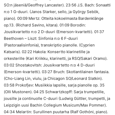
SO:n jäseniä/Geoffrey Lancaster). 23:56 J.S. Bach: Sonaatti
n:o 1 G-duuri. (Janos Starker, sello, ja György Sebök,
piano). 00:09 Mertz: Otteita kokoelmasta Bardenklänge
op.13. (Richard Savino, kitara). 01:09 Borodin:
Jousikvartetto n:o 2 D-duuri (Emerson-kvartetti). 01:37
Beethoven – Liszt: Sinfonia n:o 6 F-duuri
(Pastoraalisinfonia), transkriptio pianolle. (Cyprien
Katsaris). 02:22 Hakola: Konsertto klarinetille ja
orkesterille (Kari Kriikku, klarinetti, ja RSO/Sakari Oramo).
03:02 Shostakovitsh: Jousikvartetto n:o 4 D-duuri
(Emerson-kvartetti). 03:27 Bruch: Skotlantilainen fantasia.
(Cho-Liang Lin, viulu, ja Chicagon SO/Leonard Slatkin).
03:58 Prokofjev: Musiikkia lapsille, sarja pianolle op. 35
(Olli Mustonen). 04:25 Schwartzkopff: Sarja trumpetille,
jousille ja continuolle C-duuri (Ludwig Güttler, trumpetti, ja
Leipzigin uusi Bachin Collegium Musicum/Max Pommer).
04:34 Melartin: Surullinen puutarha (Ralf Gothóni, piano).