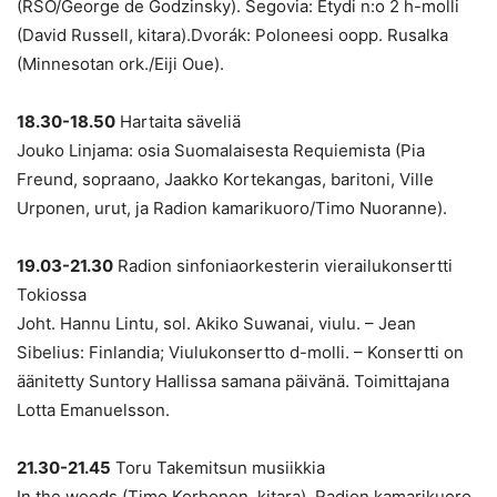
(RSO/George de Godzinsky). Segovia: Etydi n:o 2 h-molli
(David Russell, kitara).Dvorák: Poloneesi oopp. Rusalka
(Minnesotan ork./Eiji Oue).
18.30-18.50
Hartaita säveliä
Jouko Linjama: osia Suomalaisesta Requiemista (Pia
Freund, sopraano, Jaakko Kortekangas, baritoni, Ville
Urponen, urut, ja Radion kamarikuoro/Timo Nuoranne).
19.03-21.30
Radion sinfoniaorkesterin vierailukonsertti
Tokiossa
Joht. Hannu Lintu, sol. Akiko Suwanai, viulu. – Jean
Sibelius: Finlandia; Viulukonsertto d-molli. – Konsertti on
äänitetty Suntory Hallissa samana päivänä. Toimittajana
Lotta Emanuelsson.
21.30-21.45
Toru Takemitsun musiikkia
In the woods (Timo Korhonen, kitara). Radion kamarikuoro