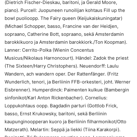
(Dietrich Fischer-Dieskau, baritoni, ja Gerald Moore,
piano). Purcell: Juopuneen runoilijan kohtaus Fill up the
bowl puolioopp. The Fairy queen (Keijukaiskuningatar)
(Michael Schopper, basso, Francine van der Heidjen,
sopraano, Catherine Bott, sopraano, sekä Amsterdamin
barokkikuoro ja Amsterdamin barokkiork./Ton Koopman).
Lanner: Cerrito-Polka (Wienin Concentus
Musicus/Nikolaus Harnoncourt). Händel: Zadok the priest
(The Sixteen/Harry Christophers). Neuendorff: Laulu
Wandern, ach wandern oper. Der Rattenfänger. (Fritz
Wunderlich, tenori, ja Berliinin FFB-orkesteri, joht. Werner
Eisbrenner). Humperdinck: Paimenten kulkue (Bambergin
sinfonikot/Karl Anton Rickenbacher). Cornelius:
Loppukohtaus oopp. Bagdadin parturi (Gottlob Frick,
basso, Ernst Krukowsky, baritoni, sekä Berliinin
kaupunginoopperan kuoro ja Berliinin filharmonikot/Otto
Matzerath). Melartin: Seppä ja liekki (Tiina Karakorpi).