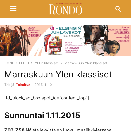
RONDO-LEHTI
YLEn klassiset
Marraskuun Ylen klassiset
Marraskuun Ylen klassiset
Tekijä
Toimitus
-
2015-11-01
[td_block_ad_box spot_id=”content_top”]
Sunnuntai 1.11.2015
7.03-7.58
Näistä levyistä en luovu: musiikkivieraana