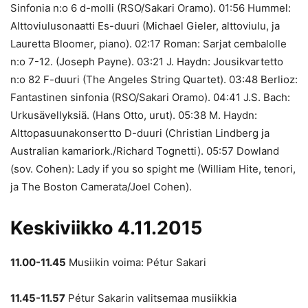
Sinfonia n:o 6 d-molli (RSO/Sakari Oramo). 01:56 Hummel:
Alttoviulusonaatti Es-duuri (Michael Gieler, alttoviulu, ja
Lauretta Bloomer, piano). 02:17 Roman: Sarjat cembalolle
n:o 7-12. (Joseph Payne). 03:21 J. Haydn: Jousikvartetto
n:o 82 F-duuri (The Angeles String Quartet). 03:48 Berlioz:
Fantastinen sinfonia (RSO/Sakari Oramo). 04:41 J.S. Bach:
Urkusävellyksiä. (Hans Otto, urut). 05:38 M. Haydn:
Alttopasuunakonsertto D-duuri (Christian Lindberg ja
Australian kamariork./Richard Tognetti). 05:57 Dowland
(sov. Cohen): Lady if you so spight me (William Hite, tenori,
ja The Boston Camerata/Joel Cohen).
Keskiviikko 4.11.2015
11.00-11.45
Musiikin voima: Pétur Sakari
11.45-11.57
Pétur Sakarin valitsemaa musiikkia