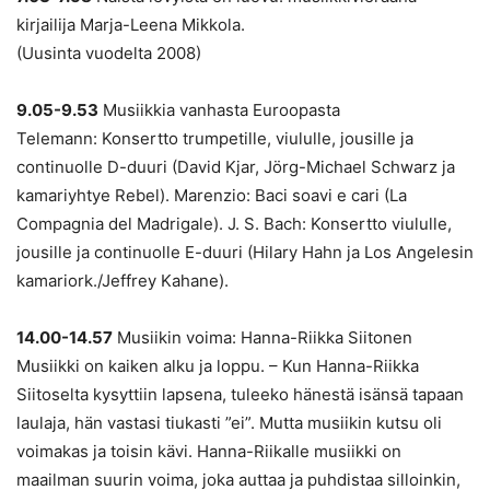
kirjailija Marja-Leena Mikkola.
(Uusinta vuodelta 2008)
9.05-9.53
Musiikkia vanhasta Euroopasta
Telemann: Konsertto trumpetille, viululle, jousille ja
continuolle D-duuri (David Kjar, Jörg-Michael Schwarz ja
kamariyhtye Rebel). Marenzio: Baci soavi e cari (La
Compagnia del Madrigale). J. S. Bach: Konsertto viululle,
jousille ja continuolle E-duuri (Hilary Hahn ja Los Angelesin
kamariork./Jeffrey Kahane).
14.00-14.57
Musiikin voima: Hanna-Riikka Siitonen
Musiikki on kaiken alku ja loppu. – Kun Hanna-Riikka
Siitoselta kysyttiin lapsena, tuleeko hänestä isänsä tapaan
laulaja, hän vastasi tiukasti ”ei”. Mutta musiikin kutsu oli
voimakas ja toisin kävi. Hanna-Riikalle musiikki on
maailman suurin voima, joka auttaa ja puhdistaa silloinkin,