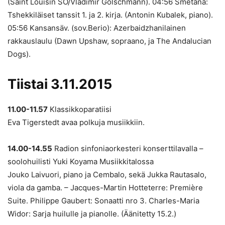
(Saint Louisin SO/Vladimir Golschmann). 04:56 Smetana:
Tshekkiläiset tanssit 1. ja 2. kirja. (Antonin Kubalek, piano).
05:56 Kansansäv. (sov.Berio): Azerbaidzhanilainen
rakkauslaulu (Dawn Upshaw, sopraano, ja The Andalucian
Dogs).
Tiistai 3.11.2015
11.00-11.57
Klassikkoparatiisi
Eva Tigerstedt avaa polkuja musiikkiin.
14.00-14.55
Radion sinfoniaorkesteri konserttilavalla –
soolohuilisti Yuki Koyama Musiikkitalossa
Jouko Laivuori, piano ja Cembalo, sekä Jukka Rautasalo,
viola da gamba. – Jacques-Martin Hotteterre: Première
Suite. Philippe Gaubert: Sonaatti nro 3. Charles-Maria
Widor: Sarja huilulle ja pianolle. (Äänitetty 15.2.)