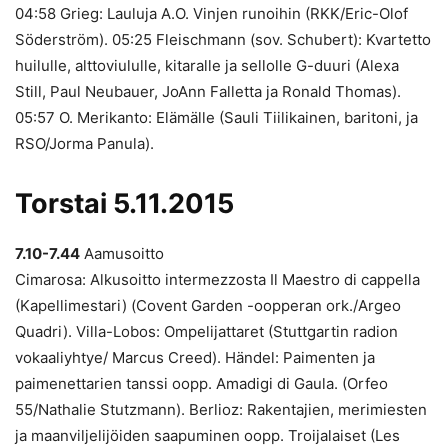
04:58 Grieg: Lauluja A.O. Vinjen runoihin (RKK/Eric-Olof
Söderström). 05:25 Fleischmann (sov. Schubert): Kvartetto
huilulle, alttoviululle, kitaralle ja sellolle G-duuri (Alexa
Still, Paul Neubauer, JoAnn Falletta ja Ronald Thomas).
05:57 O. Merikanto: Elämälle (Sauli Tiilikainen, baritoni, ja
RSO/Jorma Panula).
Torstai 5.11.2015
7.10-7.44
Aamusoitto
Cimarosa: Alkusoitto intermezzosta Il Maestro di cappella
(Kapellimestari) (Covent Garden -oopperan ork./Argeo
Quadri). Villa-Lobos: Ompelijattaret (Stuttgartin radion
vokaaliyhtye/ Marcus Creed). Händel: Paimenten ja
paimenettarien tanssi oopp. Amadigi di Gaula. (Orfeo
55/Nathalie Stutzmann). Berlioz: Rakentajien, merimiesten
ja maanviljelijöiden saapuminen oopp. Troijalaiset (Les