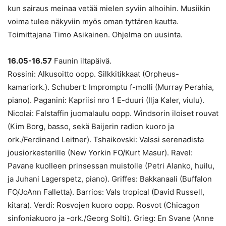
kun sairaus meinaa vetää mielen syviin alhoihin. Musiikin
voima tulee näkyviin myös oman tyttären kautta.
Toimittajana Timo Asikainen. Ohjelma on uusinta.
16.05-16.57
Faunin iltapäivä.
Rossini: Alkusoitto oopp. Silkkitikkaat (Orpheus-
kamariork.). Schubert: Impromptu f-molli (Murray Perahia,
piano). Paganini: Kapriisi nro 1 E-duuri (Ilja Kaler, viulu).
Nicolai: Falstaffin juomalaulu oopp. Windsorin iloiset rouvat
(Kim Borg, basso, sekä Baijerin radion kuoro ja
ork./Ferdinand Leitner). Tshaikovski: Valssi serenadista
jousiorkesterille (New Yorkin FO/Kurt Masur). Ravel:
Pavane kuolleen prinsessan muistolle (Petri Alanko, huilu,
ja Juhani Lagerspetz, piano). Griffes: Bakkanaali (Buffalon
FO/JoAnn Falletta). Barrios: Vals tropical (David Russell,
kitara). Verdi: Rosvojen kuoro oopp. Rosvot (Chicagon
sinfoniakuoro ja -ork./Georg Solti). Grieg: En Svane (Anne