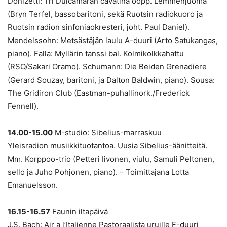
Donizetti: Tri Dulcamaran cavatina oopp. Lemmenjuoma
(Bryn Terfel, bassobaritoni, sekä Ruotsin radiokuoro ja
Ruotsin radion sinfoniaokresteri, joht. Paul Daniel).
Mendelssohn: Metsästäjän laulu A-duuri (Arto Satukangas,
piano). Falla: Myllärin tanssi bal. Kolmikolkkahattu
(RSO/Sakari Oramo). Schumann: Die Beiden Grenadiere
(Gerard Souzay, baritoni, ja Dalton Baldwin, piano). Sousa:
The Gridiron Club (Eastman-puhallinork./Frederick
Fennell).
14.00-15.00
M-studio: Sibelius-marraskuu
Yleisradion musiikkituotantoa. Uusia Sibelius-äänitteitä.
Mm. Korppoo-trio (Petteri Iivonen, viulu, Samuli Peltonen,
sello ja Juho Pohjonen, piano). – Toimittajana Lotta
Emanuelsson.
16.15-16.57
Faunin iltapäivä
J.S. Bach: Air a l’Italienne Pastoraalista uruille F-duuri