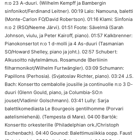
n:o 23 A-duuri. (Wilhelm Kempff ja Bambergin
sinfonikot/Ferdinand Leitner). 00:19 Lalo: Namouna, baletti
(Monte-Carlon FO/David Robertson). 01:16 Klami: Sinfonia
n:o 2 (RSO/Neeme Järvi). 01:51 Foote: Sävelmä (Sarah
Johnson, viulu, ja Peter Kairoff, piano). 01:57 Kalkbrenner:
Pianokonsertot n:o 1 d-molli ja 4 As-duuri (Tasmanian
SO/Howard Shelley, piano ja joht.). 02:57 Schubert:
Alkusoitto näytelmämus. Rosamunde (Berliinin
filharmonikot/Wilhelm Furtwängler). 03:09 Schumann:
Papillons (Perhosia). (Svjatoslav Richter, piano). 03:24 J.S.
Bach: Konsertto cembalolle jousille ja continuolle n:o 3 D-
duuri (Glenn Gould, piano, ja Columbia-SO:n
jouset/Vladimir Golschmann). 03:41 Lully: Sarja
balettikomediasta Le Bourgeois gentilhomme (Porvari
aatelismiehenä). (Tempesta di Mare). 04:00 Bartók:
Konsertto orkesterille (Philadelphian ork./Christoph
Eschenbach). 04:40 Gounod: Balettimusiikkia oopp. Faust