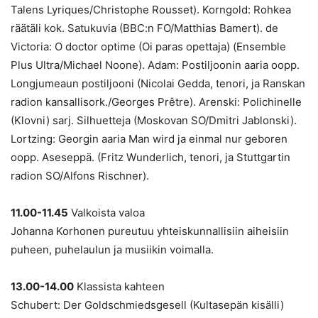
Talens Lyriques/Christophe Rousset). Korngold: Rohkea
räätäli kok. Satukuvia (BBC:n FO/Matthias Bamert). de
Victoria: O doctor optime (Oi paras opettaja) (Ensemble
Plus Ultra/Michael Noone). Adam: Postiljoonin aaria oopp.
Longjumeaun postiljooni (Nicolai Gedda, tenori, ja Ranskan
radion kansallisork./Georges Prêtre). Arenski: Polichinelle
(Klovni) sarj. Silhuetteja (Moskovan SO/Dmitri Jablonski).
Lortzing: Georgin aaria Man wird ja einmal nur geboren
oopp. Aseseppä. (Fritz Wunderlich, tenori, ja Stuttgartin
radion SO/Alfons Rischner).
11.00-11.45
Valkoista valoa
Johanna Korhonen pureutuu yhteiskunnallisiin aiheisiin
puheen, puhelaulun ja musiikin voimalla.
13.00-14.00
Klassista kahteen
Schubert: Der Goldschmiedsgesell (Kultasepän kisälli)