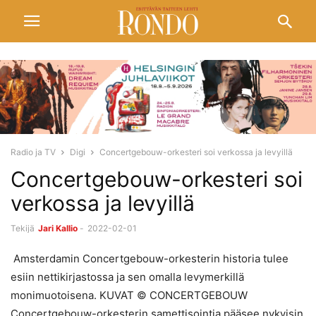
Radio ja TV
Digi
Concertgebouw-orkesteri soi verkossa ja levyillä
Concertgebouw-orkesteri soi
verkossa ja levyillä
Tekijä
Jari Kallio
-
2022-02-01
Amsterdamin Concertgebouw-orkesterin historia tulee
esiin nettikirjastossa ja sen omalla levymerkillä
monimuotoisena. KUVAT © CONCERTGEBOUW
Concertgebouw-orkesterin samettisointia pääsee nykyisin