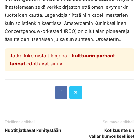
ihastelemaan sekä verkkokirjaston että oman levymerkin
tuotteiden kautta. Legendoja riittää niin kapellimestarien
kuin solistienkin kaartissa. Amsterdamin Kuninkaallinen
Concertgebouw-orkesteri (RCO) on ollut alan pioneereja
äänitteiden itsenäisen julkaisun suhteen. Orkesterin...
Jatka lukemista tilaajana
– kulttuurin parhaat
tarinat
odottavat sinua!
Edellinen artikkeli
Seuraava artikkeli
Nuotit jatkavat kehitystään
Kotikuuntelun
vallankumoukselliset