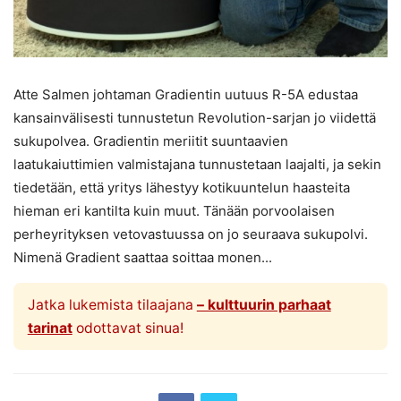
Atte Salmen johtaman Gradientin uutuus R-5A edustaa
kansainvälisesti tunnustetun Revolution-sarjan jo viidettä
sukupolvea. Gradientin meriitit suuntaavien
laatukaiuttimien valmistajana tunnustetaan laajalti, ja sekin
tiedetään, että yritys lähestyy kotikuuntelun haasteita
hieman eri kantilta kuin muut. Tänään porvoolaisen
perheyrityksen vetovastuussa on jo seuraava sukupolvi.
Nimenä Gradient saattaa soittaa monen...
Jatka lukemista tilaajana
– kulttuurin parhaat
tarinat
odottavat sinua!