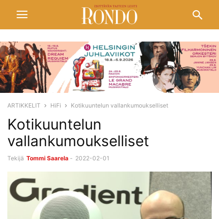
ARTIKKELIT
HiFi
Kotikuuntelun vallankumoukselliset
Kotikuuntelun
vallankumoukselliset
Tekijä
Tommi Saarela
-
2022-02-01