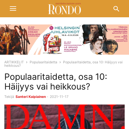
ARTIKKELIT
Populaaritaidetta
Populaaritaidetta, osa 10: Häijyys vai
heikkous?
Populaaritaidetta, osa 10:
Häijyys vai heikkous?
Tekijä
Santeri Kaipiainen
-
2021-11-17