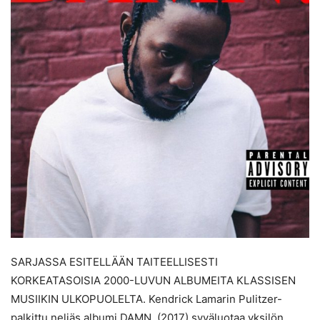
SARJASSA ESITELLÄÄN TAITEELLISESTI
KORKEATASOISIA 2000-LUVUN ALBUMEITA KLASSISEN
MUSIIKIN ULKOPUOLELTA. Kendrick Lamarin Pulitzer-
palkittu neljäs albumi DAMN. (2017) syväluotaa yksilön