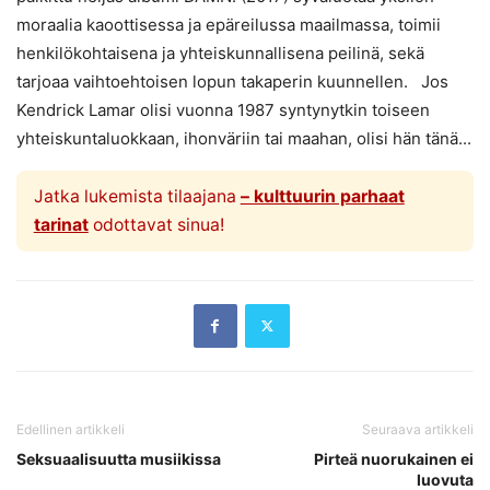
moraalia kaoottisessa ja epäreilussa maailmassa, toimii
henkilökohtaisena ja yhteiskunnallisena peilinä, sekä
tarjoaa vaihtoehtoisen lopun takaperin kuunnellen. Jos
Kendrick Lamar olisi vuonna 1987 syntynytkin toiseen
yhteiskuntaluokkaan, ihonväriin tai maahan, olisi hän tänä...
Jatka lukemista tilaajana
– kulttuurin parhaat
tarinat
odottavat sinua!
Edellinen artikkeli
Seuraava artikkeli
Seksuaalisuutta musiikissa
Pirteä nuorukainen ei
luovuta