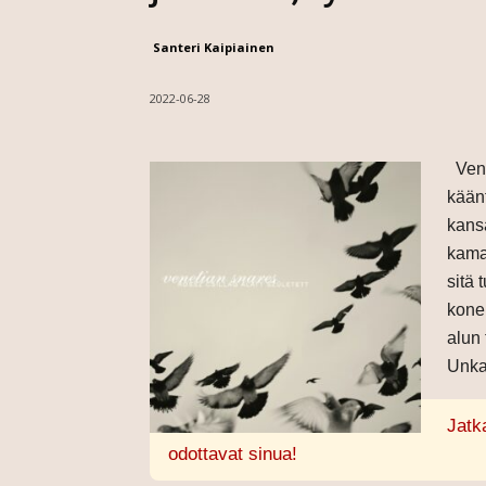
Santeri Kaipiainen
2022-06-28
Venet
kään
kansa
kamar
sitä
kone
alun
Unka
Jatk
odottavat sinua!