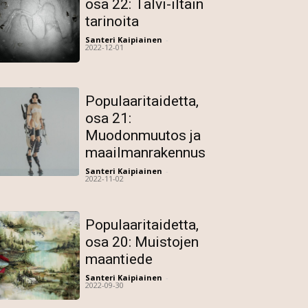
osa 22: Talvi-iltain
tarinoita
Santeri Kaipiainen
-
2022-12-01
Populaaritaidetta,
osa 21:
Muodonmuutos ja
maailmanrakennus
Santeri Kaipiainen
-
2022-11-02
Populaaritaidetta,
osa 20: Muistojen
maantiede
Santeri Kaipiainen
-
2022-09-30