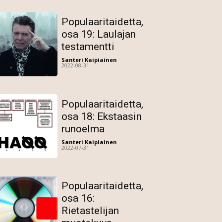
Populaaritaidetta,
osa 19: Laulajan
testamentti
Santeri Kaipiainen
-
2022-08-31
Populaaritaidetta,
osa 18: Ekstaasin
runoelma
Santeri Kaipiainen
-
2022-07-31
Populaaritaidetta,
osa 16:
Rietastelijan