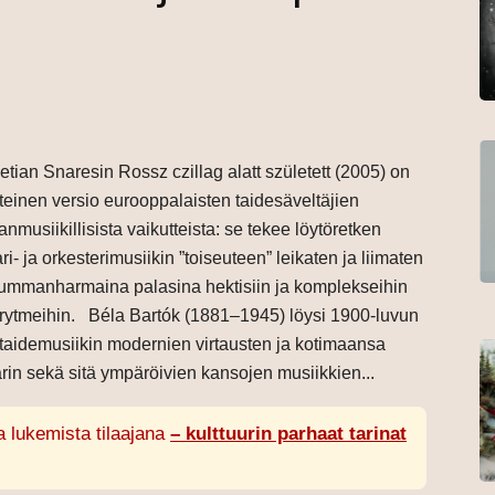
ian Snaresin Rossz czillag alatt született (2005) on
teinen versio eurooppalaisten taidesäveltäjien
nmusiikillisista vaikutteista: se tekee löytöretken
i- ja orkesterimusiikin ”toiseuteen” leikaten ja liimaten
 tummanharmaina palasina hektisiin ja komplekseihin
rytmeihin. Béla Bartók (1881–1945) löysi 1900-luvun
 taidemusiikin modernien virtausten ja kotimaansa
rin sekä sitä ympäröivien kansojen musiikkien...
a lukemista tilaajana
– kulttuurin parhaat tarinat