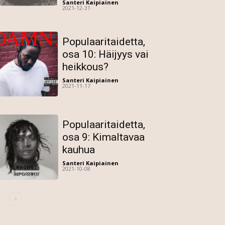
Santeri Kaipiainen
-
2021-12-31
Populaaritaidetta,
osa 10: Häijyys vai
heikkous?
Santeri Kaipiainen
-
2021-11-17
Populaaritaidetta,
osa 9: Kimaltavaa
kauhua
Santeri Kaipiainen
-
2021-10-08