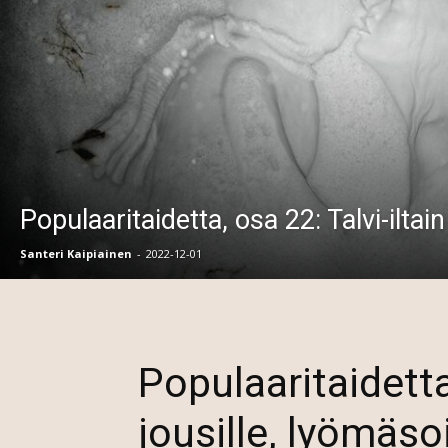
Populaaritaidetta, osa 22: Talvi-iltain
Santeri Kaipiainen
-
2022-12-01
Populaaritaidetta
jousille, lyömäsoi