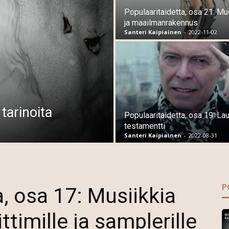
Populaaritaidetta, osa 21: 
ja maailmanrakennus
Santeri Kaipiainen
-
2022-11-02
 tarinoita
Populaaritaidetta, osa 19: Lau
testamentti
Santeri Kaipiainen
-
2022-08-31
P
, osa 17: Musiikkia
ttimille ja samplerille