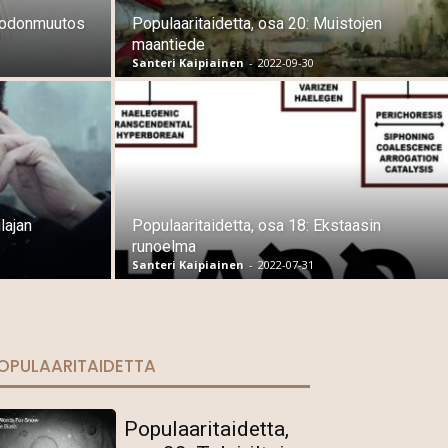
Muodonmuutos
Populaaritaidetta, osa 20: Muistojen
maantiede
Santeri Kaipiainen
-
2022-09-30
lajan
Populaaritaidetta, osa 18: Ekstaasin
runoelma
Santeri Kaipiainen
-
2022-07-31
OPULAARITAIDETTA
Populaaritaidetta,