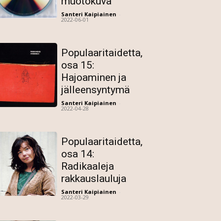
muotokuva
Santeri Kaipiainen
-
2022-06-01
Populaaritaidetta,
osa 15:
Hajoaminen ja
jälleensyntymä
Santeri Kaipiainen
-
2022-04-28
Populaaritaidetta,
osa 14:
Radikaaleja
rakkauslauluja
Santeri Kaipiainen
-
2022-03-29