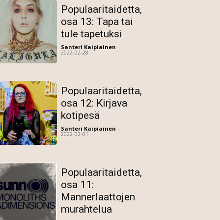
Populaaritaidetta,
osa 13: Tapa tai
tule tapetuksi
Santeri Kaipiainen
-
2022-02-28
Populaaritaidetta,
osa 12: Kirjava
kotipesä
Santeri Kaipiainen
-
2022-02-01
Populaaritaidetta,
osa 11:
Mannerlaattojen
murahtelua