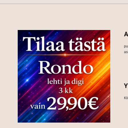
A
pu
as
Y
Kl