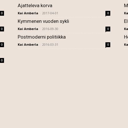
Ajatteleva korva
M
Kai Amberla
-
2017-04-01
Ka
0
0
Kymmenen vuoden sykli
E
Kai Amberla
-
2016-09-30
Ka
0
0
Postmoderni politiikka
H
Kai Amberla
-
2016-03-31
Ka
0
0
0