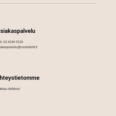
siakaspalvelu
h: 03 4246 5318
iakaspalvelu@rondolehti.fi
hteystietomme
ikkaa otsikkoa!