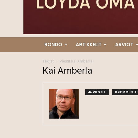
RONDO
ARTIKKELIT
ARVIOT
Tekijät
Viestit Kai Amberla
Kai Amberla
46 VIESTIT
0 KOMMENTIT