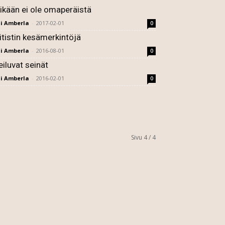
ikään ei ole omaperäistä
i Amberla
-
2017-02-01
0
litistin kesämerkintöjä
i Amberla
-
2016-08-01
0
eiluvat seinät
i Amberla
-
2016-02-01
0
Sivu 4 / 4