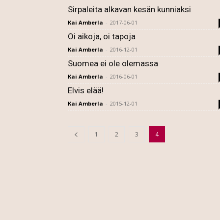
Sirpaleita alkavan kesän kunniaksi
Kai Amberla
-
2017-06-01
Oi aikoja, oi tapoja
Kai Amberla
-
2016-12-01
Suomea ei ole olemassa
Kai Amberla
-
2016-06-01
Elvis elää!
Kai Amberla
-
2015-12-01
1
2
3
4