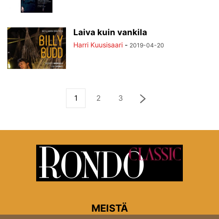
Laiva kuin vankila
Harri Kuusisaari
-
2019-04-20
1
2
3
MEISTÄ