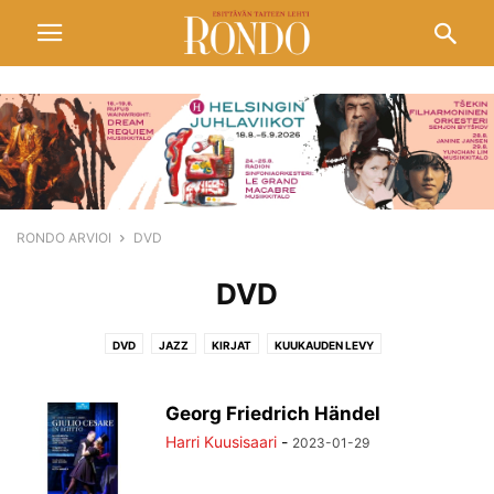
RONDO ARVIOI
DVD
DVD
DVD
JAZZ
KIRJAT
KUUKAUDEN LEVY
Georg Friedrich Händel
Harri Kuusisaari
-
2023-01-29