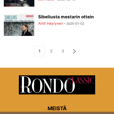
Sibeliusta mestarin ottein
Antti Häyrynen
-
2025-01-02
1
2
3
MEISTÄ