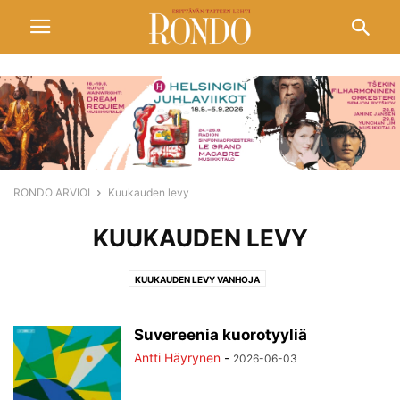
RONDO ARVIOI
Kuukauden levy
KUUKAUDEN LEVY
KUUKAUDEN LEVY VANHOJA
Suvereenia kuorotyyliä
Antti Häyrynen
-
2026-06-03