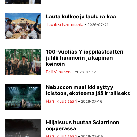
Lauta kulkee ja laulu raikaa
Tuulikki Närhinsalo
-
2026-07-21
100-vuotias Ylioppilasteatteri
juhlii huumorin ja kapinan
keinoin
Eeli Vilhunen
-
2026-07-17
Nabuccon musiikki syttyy
loistoon, ekoteema jää irralliseksi
Harri Kuusisaari
-
2026-07-16
Hiljaisuus huutaa Sciarrinon
oopperassa
Harri Kuusisaari
-
2026-07-09