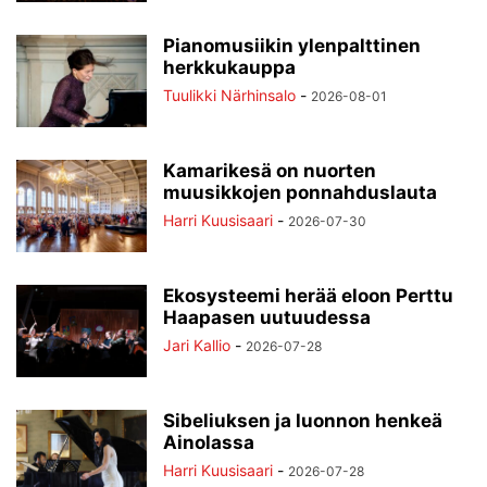
Pianomusiikin ylenpalttinen
herkkukauppa
Tuulikki Närhinsalo
-
2026-08-01
Kamarikesä on nuorten
muusikkojen ponnahduslauta
Harri Kuusisaari
-
2026-07-30
Ekosysteemi herää eloon Perttu
Haapasen uutuudessa
Jari Kallio
-
2026-07-28
Sibeliuksen ja luonnon henkeä
Ainolassa
Harri Kuusisaari
-
2026-07-28