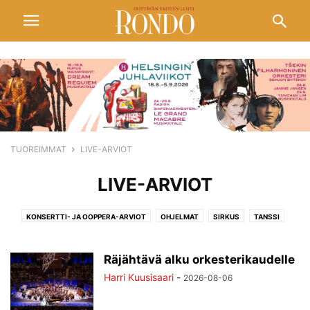
TUOREIMMAT
LIVE-ARVIOT
LIVE-ARVIOT
KONSERTTI- JA OOPPERA-ARVIOT
OHJELMAT
SIRKUS
TANSSI
TEATTERI
ULKOMAILTA
Räjähtävä alku orkesterikaudelle
Harri Kuusisaari
-
2026-08-06