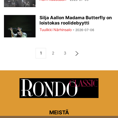
Silja Aallon Madama Butterfly on
loistokas roolidebyytti
Tuulikki Närhinsalo
-
2026-07-06
1
2
3
MEISTÄ