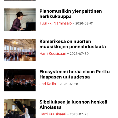
Pianomusiikin ylenpalttinen
herkkukauppa
Tuulikki Närhinsalo
-
2026-08-01
Kamarikesä on nuorten
muusikkojen ponnahduslauta
Harri Kuusisaari
-
2026-07-30
Ekosysteemi herää eloon Perttu
Haapasen uutuudessa
Jari Kallio
-
2026-07-28
Sibeliuksen ja luonnon henkeä
Ainolassa
Harri Kuusisaari
-
2026-07-28