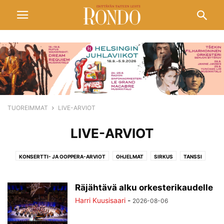
TUOREIMMAT
LIVE-ARVIOT
LIVE-ARVIOT
KONSERTTI- JA OOPPERA-ARVIOT
OHJELMAT
SIRKUS
TANSSI
TEATTERI
ULKOMAILTA
Räjähtävä alku orkesterikaudelle
Harri Kuusisaari
-
2026-08-06