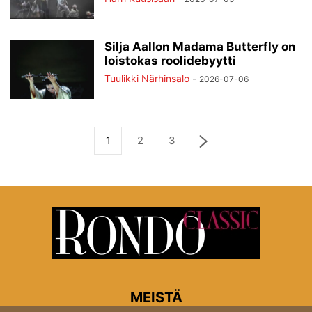
Silja Aallon Madama Butterfly on
loistokas roolidebyytti
Tuulikki Närhinsalo
-
2026-07-06
1
2
3
MEISTÄ