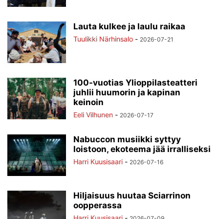
Lauta kulkee ja laulu raikaa
Tuulikki Närhinsalo
-
2026-07-21
100-vuotias Ylioppilasteatteri
juhlii huumorin ja kapinan
keinoin
Eeli Vilhunen
-
2026-07-17
Nabuccon musiikki syttyy
loistoon, ekoteema jää irralliseksi
Harri Kuusisaari
-
2026-07-16
Hiljaisuus huutaa Sciarrinon
oopperassa
Harri Kuusisaari
-
2026-07-09