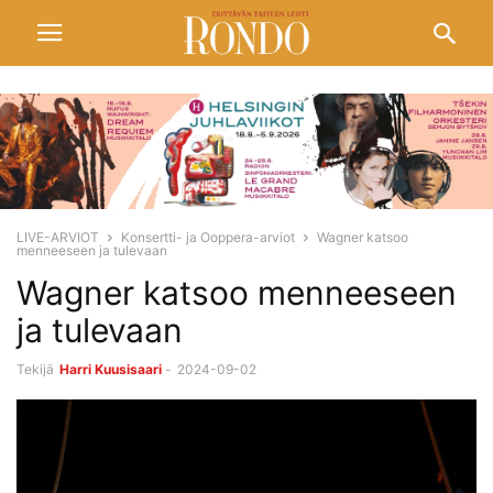
LIVE-ARVIOT
Konsertti- ja Ooppera-arviot
Wagner katsoo
menneeseen ja tulevaan
Wagner katsoo menneeseen
ja tulevaan
Tekijä
Harri Kuusisaari
-
2024-09-02