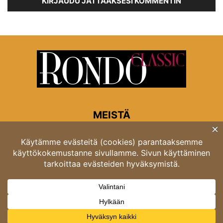
KIRJAUDU JÄTTÄÄKSESI KOMMENTIN
MEISTÄ
Rondon toimitus
Opastinsilta 6A 00520 Helsinki
Asiakaspalvelu: puh. 03 4246 5318
asiakaspalvelu@rondo.fi
Ota meihin yhteyttä:
toimitus@rondo.fi
© Classicus Oy 2026 ver 2.4