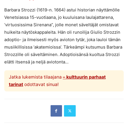
Barbara Strozzi (1619-n. 1664) astui historian näyttämölle
Venetsiassa 15-vuotiaana, jo kuuluisana laulajattarena,
‘virtuosissima Sirenana”, jolle monet säveltäjät omistavat
huikeita näytöskappaleita. Hän oli runoilija Giulio Strozzin
adoptio- ja ilmeisesti myös avioton tytär, joka lauloi tämän
musiikillisissa ‘akatemioissa’. Tärkeämpi kutsumus Barbara
Strozzille oli säveltäminen. Adoptioisänsä kuoltua Strozzi
elätti itsensä ja neljä aviotonta...
Jatka lukemista tilaajana
– kulttuurin parhaat
tarinat
odottavat sinua!