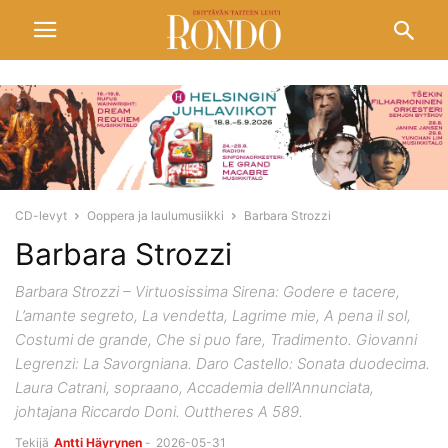
CD-levyt
Ooppera ja laulumusiikki
Barbara Strozzi
Barbara Strozzi
Barbara Strozzi – Virtuosissima Sirena: Godere e tacere,
L’amante segreto, La vendetta, Lagrime mie, A pena il sol,
Costumi de grande, Che si puo fare, Tradimento. Giovanni
Legrenzi: La Savorgniana. Daro Castello: Sonata duodecima.
Laura Catrani, sopraano, Accademia dell’Annunciata,
johtajana Riccardo Doni. Outtheres A 589.
Tekijä
Antti Häyrynen
-
2026-05-31