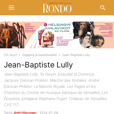
CD-levyt
Ooppera ja laulumusiikki
Jean-Baptiste Lully
Jean-Baptiste Lully
Jean-Baptiste Lully: Te Deum, Exaudiat te Dominus.
Jacques Danican Philidor: Marche des timbales. André
Danican Philidor: La Marche Royale. Les Pages et les
Chantres du Centre de musique baroque de Versailles, Les
Épopées, johtajana Stéphane Fuget, Château de Versailles
CVS 117.
Tekijä
Antti Häyrynen
-
2024-07-06