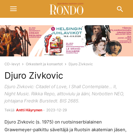
CD-levyt
Orkesterit ja konsertot
Djuro Zivkovic
Djuro Zivkovic
Djuro Zivkovic: Citadel of Love, I Shall Contemplate… II,
Night Music. Riikka Repo, alttoviulu ja ääni, Norbotten NEO,
johtajana Fredrik Burstedt. BIS 2685.
Tekijä
Antti Häyrynen
-
2023-12-29
Djuro Zivkovic (s. 1975) on ruotsinserbialainen
Grawemeyer-palkittu säveltäjä ja Ruotsin akatemian jäsen,