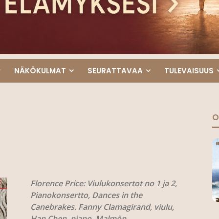
NÄKÖKULMAT
SEURATTAVAA
TULEVAISUUS
O
Florence Price: Viulukonsertot no 1 ja 2,
Pianokonsertto, Dances in the
Canebrakes. Fanny Clamagirand, viulu,
Han Chen, piano, Malmön