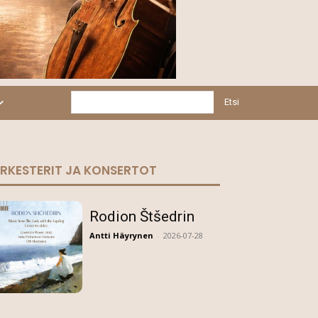
Etsi
RKESTERIT JA KONSERTOT
Rodion Štšedrin
Antti Häyrynen
-
2026-07-28