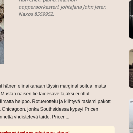
oopperaorkesteri, johtajana John Jeter.
Naxos 8559952.
ut hänen elinaikanaan täysin marginalisoitua, mutta
Mustan naisen tie taidesäveltäjäksi ei ollut
matta helppo. Rotuerottelu ja kiihtyvä rasismi pakotti
 Chicagoon, jonka Southsidessa kypsyi Pricen
nnettä yhdistelevä taide. Pricen...