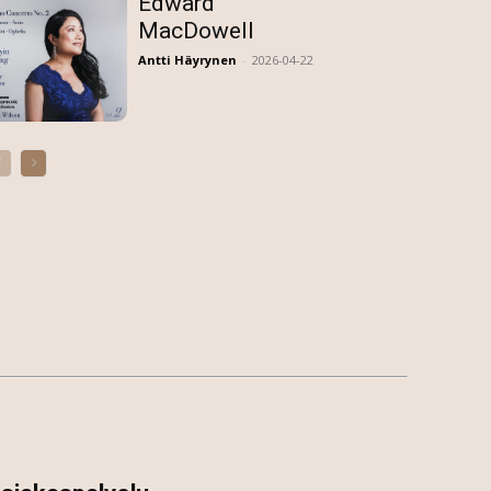
Edward
MacDowell
Antti Häyrynen
-
2026-04-22