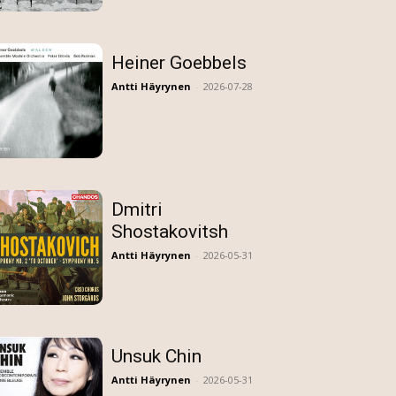
Heiner Goebbels
Antti Häyrynen
-
2026-07-28
Dmitri
Shostakovitsh
Antti Häyrynen
-
2026-05-31
Unsuk Chin
Antti Häyrynen
-
2026-05-31