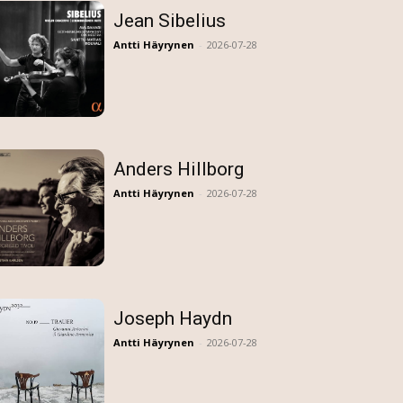
Jean Sibelius
Antti Häyrynen
-
2026-07-28
Anders Hillborg
Antti Häyrynen
-
2026-07-28
Joseph Haydn
Antti Häyrynen
-
2026-07-28