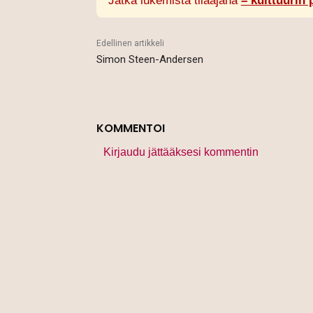
Jatka lukemista tilaajana
– kulttuurin 
Edellinen artikkeli
Simon Steen-Andersen
KOMMENTOI
Kirjaudu jättääksesi kommentin