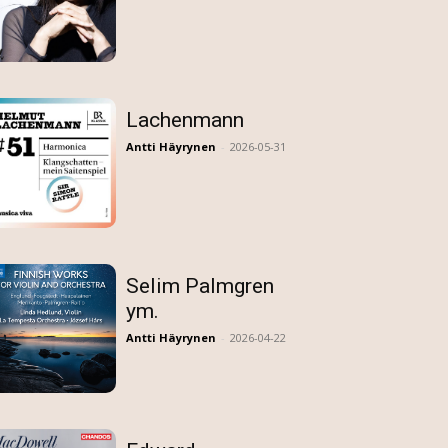
Lachenmann
Antti Häyrynen
-
2026-05-31
Selim Palmgren
ym.
Antti Häyrynen
-
2026-04-22