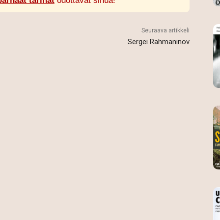
parhaat tarinat
odottavat sinua!
Seuraava artikkeli
Sergei Rahmaninov