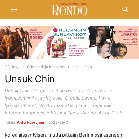
CD-levyt
Orkesterit ja konsertot
Unsuk Chin
Unsuk Chin
Unsuk Chin: Gougalon, Kaksoiskonsertto pianolle,
lyömäsoittimille ja yhtyeelle, Graffiti. Samuel Favre,
lyömäsoittimet, Dimitri Vassilakis, piano, Ensemble
Intercontemporain, johtajana Pierre Bleuse. Alpha 1206.
Tekijä
Antti Häyrynen
-
2026-05-31
Korealaissyntyisen, mutta pitkään Berliinissä asuneen