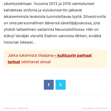
sävellystahtiaan. Vuosina 2013 ja 2016 valmistuneet
kahdeksas sinfonia ja viulukonsertto jatkavat
aikaisemmista teoksista tunnistettavaa tyyliä. SIlvestrovilla
on oma persoonallinen äänensä säveltäjäjoukossa, jota
yhdisti taiteellinen vastarinta Neuvostoliitossa. Hän on
elänyt Venäjän vierellä Stalinin vainoista lähtien, eivätkä
historian liikkeet...
Jatka lukemista tilaajana
– kulttuurin parhaat
tarinat
odottavat sinua!
Edellinen artikkeli
Seuraava artikkeli