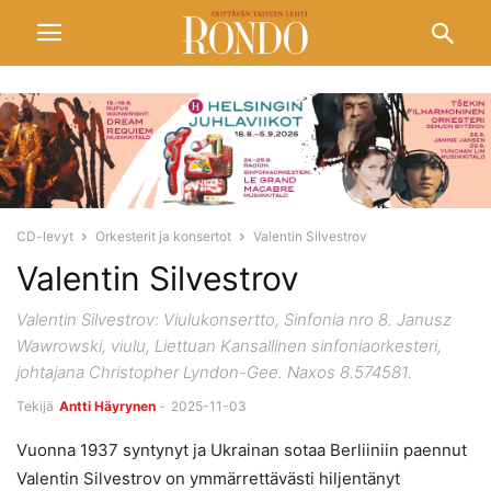
CD-levyt
Orkesterit ja konsertot
Valentin Silvestrov
Valentin Silvestrov
Valentin Silvestrov: Viulukonsertto, Sinfonia nro 8. Janusz
Wawrowski, viulu, Liettuan Kansallinen sinfoniaorkesteri,
johtajana Christopher Lyndon-Gee. Naxos 8.574581.
Tekijä
Antti Häyrynen
-
2025-11-03
Vuonna 1937 syntynyt ja Ukrainan sotaa Berliiniin paennut
Valentin Silvestrov on ymmärrettävästi hiljentänyt