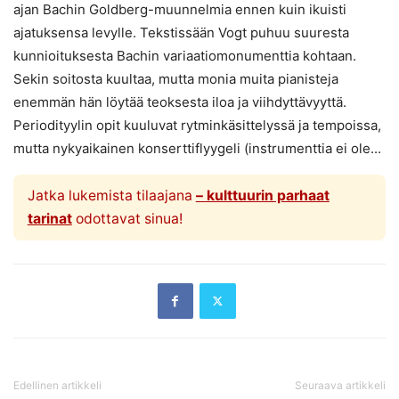
ajan Bachin Goldberg-muunnelmia ennen kuin ikuisti
ajatuksensa levylle. Tekstissään Vogt puhuu suuresta
kunnioituksesta Bachin variaatiomonumenttia kohtaan.
Sekin soitosta kuultaa, mutta monia muita pianisteja
enemmän hän löytää teoksesta iloa ja viihdyttävyyttä.
Periodityylin opit kuuluvat rytminkäsittelyssä ja tempoissa,
mutta nykyaikainen konserttiflyygeli (instrumenttia ei ole...
Jatka lukemista tilaajana
– kulttuurin parhaat
tarinat
odottavat sinua!
Edellinen artikkeli
Seuraava artikkeli