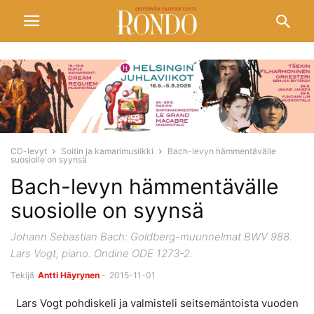
CD-levyt
Soitin ja kamarimusiikki
Bach-levyn hämmentävälle
suosiolle on syynsä
Bach-levyn hämmentävälle
suosiolle on syynsä
Johann Sebastian Bach: Goldberg-muunnelmat BWV 988.
Lars Vogt, piano. Ondine ODE 1273-2.
Tekijä
Antti Häyrynen
-
2015-11-01
Lars Vogt pohdiskeli ja valmisteli seitsemäntoista vuoden