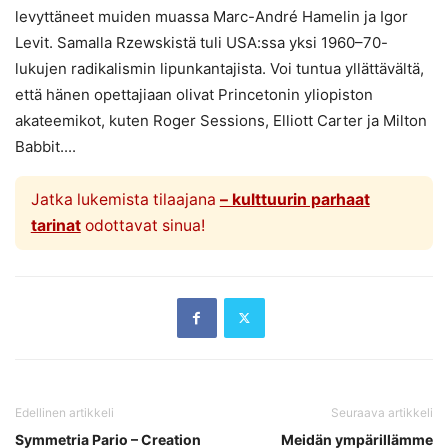
levyttäneet muiden muassa Marc-André Hamelin ja Igor
Levit. Samalla Rzewskistä tuli USA:ssa yksi 1960–70-
lukujen radikalismin lipunkantajista. Voi tuntua yllättävältä,
että hänen opettajiaan olivat Princetonin yliopiston
akateemikot, kuten Roger Sessions, Elliott Carter ja Milton
Babbit....
Jatka lukemista tilaajana
– kulttuurin parhaat
tarinat
odottavat sinua!
Edellinen artikkeli
Seuraava artikkeli
Symmetria Pario – Creation
Meidän ympärillämme