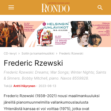
CD-levyt
Soitin ja kamarimusiikki
Frederic Rzewski
Frederic Rzewski
Frederic Rzewski: Dreams; War Songs; Winter Nights; Saints
& Sinners. Bobby Mitchell, piano. Naxos 8559928.
Tekijä
Antti Häyrynen
-
2023-06-13
Frederic Rzewski (1938–2021) nousi maailmankuuluksi
järeillä pianomuunnelmilla vallankumouslaulusta
Yhtenäistä kansaa ei voi voittaa (1975), jotka ovat