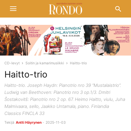
CD-levyt
Soitin ja kamarimusiikki
Haitto-trio
Haitto-trio
Haitto-trio. Joseph Haydn: Pianotrio nro 39 “Mustalaistrio”.
Ludwig van Beethoven: Pianotrio nro 3 op.1/3. Dmitri
Šostakovitš: Pianotrio nro 2 op. 67. Heimo Haitto, viulu, Juha
Malmivaara, sello, Jaakko Untamala, piano. Finlandia
Classics FINCLA 33
Tekijä
Antti Häyrynen
-
2025-11-03