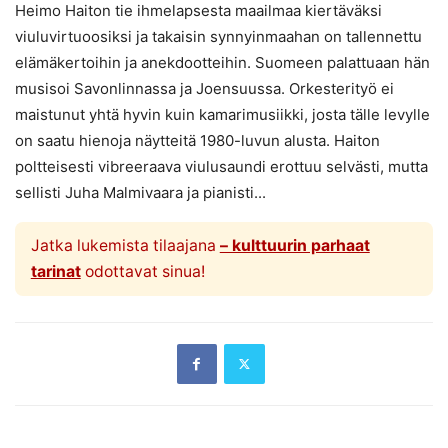
Heimo Haiton tie ihmelapsesta maailmaa kiertäväksi
viuluvirtuoosiksi ja takaisin synnyinmaahan on tallennettu
elämäkertoihin ja anekdootteihin. Suomeen palattuaan hän
musisoi Savonlinnassa ja Joensuussa. Orkesterityö ei
maistunut yhtä hyvin kuin kamarimusiikki, josta tälle levylle
on saatu hienoja näytteitä 1980-luvun alusta. Haiton
poltteisesti vibreeraava viulusaundi erottuu selvästi, mutta
sellisti Juha Malmivaara ja pianisti...
Jatka lukemista tilaajana
– kulttuurin parhaat
tarinat
odottavat sinua!