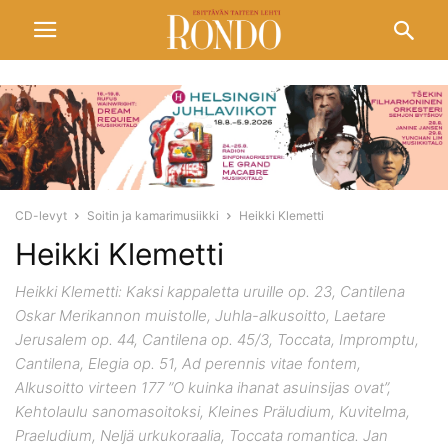
CD-levyt
Soitin ja kamarimusiikki
Heikki Klemetti
Heikki Klemetti
Heikki Klemetti: Kaksi kappaletta uruille op. 23, Cantilena
Oskar Merikannon muistolle, Juhla-alkusoitto, Laetare
Jerusalem op. 44, Cantilena op. 45/3, Toccata, Impromptu,
Cantilena, Elegia op. 51, Ad perennis vitae fontem,
Alkusoitto virteen 177 ”O kuinka ihanat asuinsijas ovat”,
Kehtolaulu sanomasoitoksi, Kleines Präludium, Kuvitelma,
Praeludium, Neljä urkukoraalia, Toccata romantica. Jan