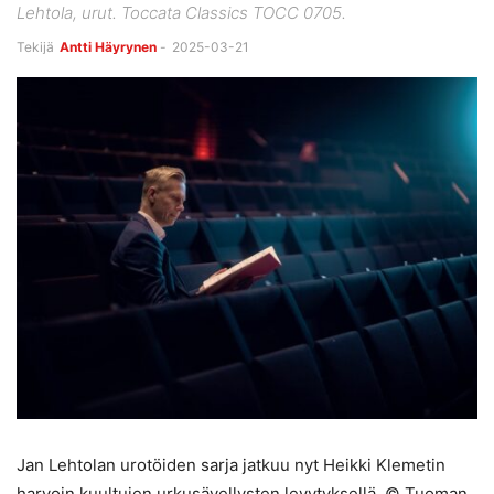
Lehtola, urut. Toccata Classics TOCC 0705.
Tekijä
Antti Häyrynen
-
2025-03-21
Jan Lehtolan urotöiden sarja jatkuu nyt Heikki Klemetin
harvoin kuultujen urkusävellysten levytyksellä. © Tuoman